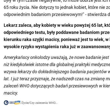
były w tym czasie negatywne, to może dobrze jest ic
65 roku życia. Nie dotyczy to jednak kobiet, które nie 
odpowiednim badaniom przesiewowym!" - stwierdza 
Lekarz zaleca, aby kobiety w wieku powyżej 65 lat, kt
odpowiedniego testu, były poddawane badaniom pr
kierunku raka szyjki macicy, ponieważ jest to wiek, w 
wysokie ryzyko wystąpienia raka już w zaawansowan
Amerykańscy onkolodzy uważają, że nowe badanie jest 
niż kiedykolwiek istotne dla globalnej praktyki medycz
wzywa lekarzy do dokładniejszego badania pacjentów 
lat. I już teraz przyznaje, że nadszedł czas na zmianę
zaleceń WHO dotyczących badań przesiewowych w kieru
macicy.
/
Życie
/
Czy zalecenia WHO...