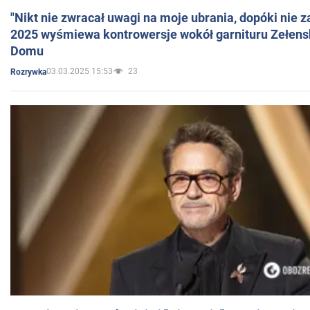
"Nikt nie zwracał uwagi na moje ubrania, dopóki nie z
2025 wyśmiewa kontrowersje wokół garnituru Zełens
Domu
03.03.2025 15:53
23
Rozrywka