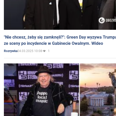
"Nie chcesz, żeby się zamknęli?": Green Day wyzywa Trump
ze sceny po incydencie w Gabinecie Owalnym. Wideo
04.03.2025 10:08
1
Rozrywka