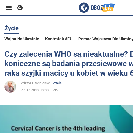
Życie
Biznes
Wojna Na Ukrainie
Kontratak AFU
Pomoc Wojskowa Dla Ukrain
Sport
Czy zalecenia WHO są nieaktualne? 
konieczne są badania przesiewowe w
Rozrywka
raka szyjki macicy u kobiet w wieku 
Wiktor Litwinienko
Życie
Życie
27.07.2023 13:33
1
Polityka
Społeczeństwo