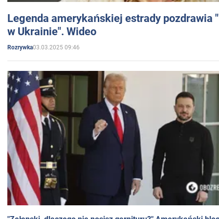
Legenda amerykańskiej estrady pozdrawia "br
w Ukrainie". Wideo
03.03.2025 09:46
Rozrywka