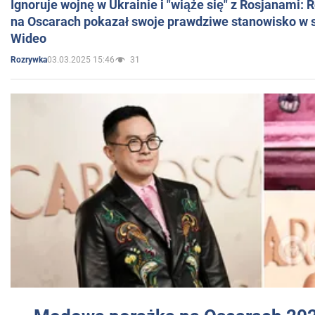
Ignoruje wojnę w Ukrainie i "wiąże się" z Rosjanami: 
na Oscarach pokazał swoje prawdziwe stanowisko w s
Wideo
03.03.2025 15:46
31
Rozrywka