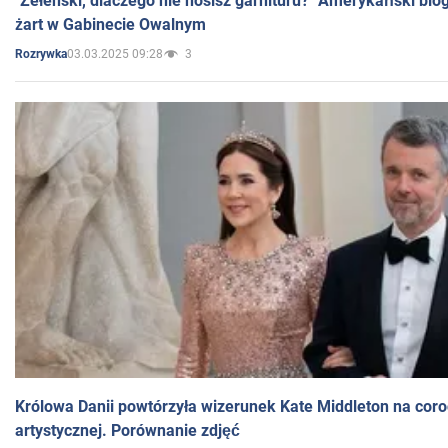
"Zełenski, dlaczego nie nosisz garnituru?" Amerykański blo
żart w Gabinecie Owalnym
03.03.2025 09:28
3
Rozrywka
Królowa Danii powtórzyła wizerunek Kate Middleton na coro
artystycznej. Porównanie zdjęć