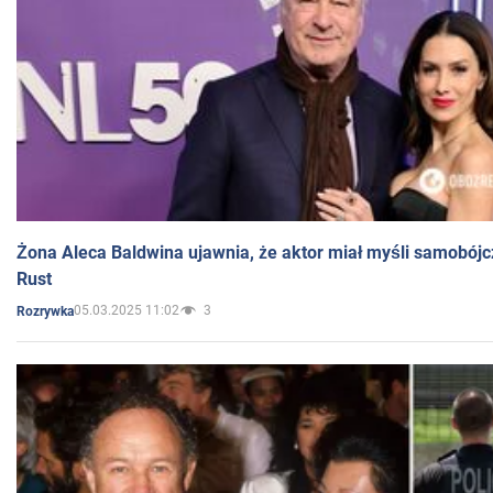
Żona Aleca Baldwina ujawnia, że aktor miał myśli samobójc
Rust
05.03.2025 11:02
3
Rozrywka