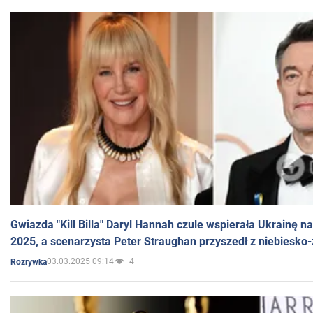
Gwiazda "Kill Billa" Daryl Hannah czule wspierała Ukrainę 
2025, a scenarzysta Peter Straughan przyszedł z niebiesko-
03.03.2025 09:14
4
Rozrywka