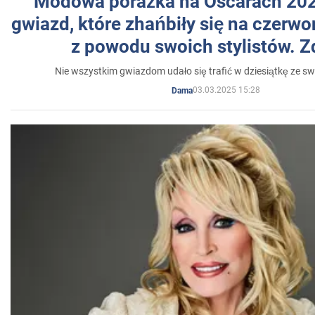
Modowa porażka na Oscarach 202
gwiazd, które zhańbiły się na czer
z powodu swoich stylistów. Z
Nie wszystkim gwiazdom udało się trafić w dziesiątkę ze sw
03.03.2025 15:28
Dama