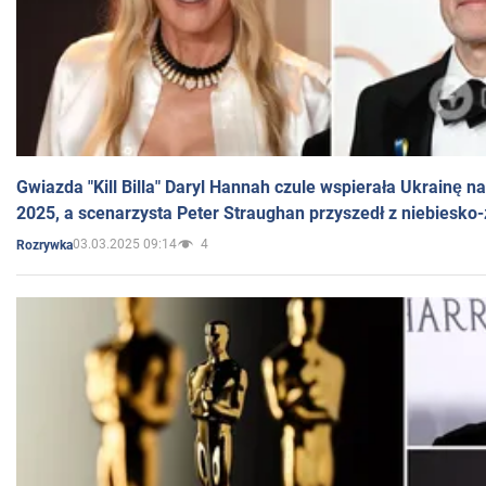
Gwiazda "Kill Billa" Daryl Hannah czule wspierała Ukrainę 
2025, a scenarzysta Peter Straughan przyszedł z niebiesko-
03.03.2025 09:14
4
Rozrywka