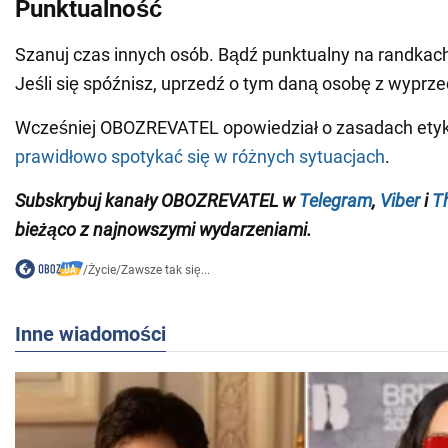
Punktualność
Szanuj czas innych osób. Bądź punktualny na randkach
Jeśli się spóźnisz, uprzedź o tym daną osobę z wyprz
Wcześniej OBOZREVATEL opowiedział o zasadach etyk
prawidłowo spotykać się w różnych sytuacjach
.
Subskrybuj
kanały
OBOZREVATEL
w
Telegram
,
Viber
i
T
bieżąco z najnowszymi wydarzeniami
.
/
Życie
/
Zawsze tak się...
Inne wiadomości