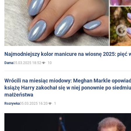
Najmodniejszy kolor manicure na wiosnę 2025: pięć
05.03.2025 18:52
10
Dama
Wrócili na miesiąc miodowy: Meghan Markle opowiada
książę Harry zakochał się w niej ponownie po siedmiu
małżeństwa
05.03.2025 16:20
1
Rozrywka