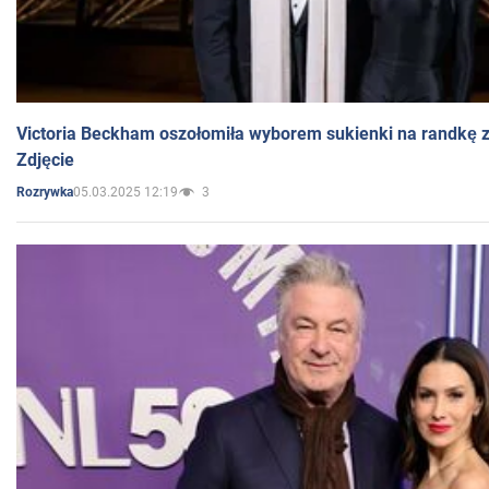
Victoria Beckham oszołomiła wyborem sukienki na randkę
Zdjęcie
05.03.2025 12:19
3
Rozrywka