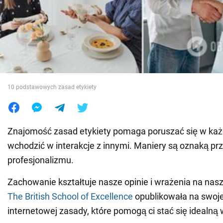
Wojna na Ukrainie
Świat
Jedzenie
10 podstawowych zasad etykiety
Znajomość zasad etykiety pomaga poruszać się w każde
wchodzić w interakcje z innymi. Maniery są oznaką prz
profesjonalizmu.
Zachowanie kształtuje nasze opinie i wrażenia na nas
The British School of Excellence
opublikowała na swoje
internetowej zasady, które pomogą ci stać się idealną 