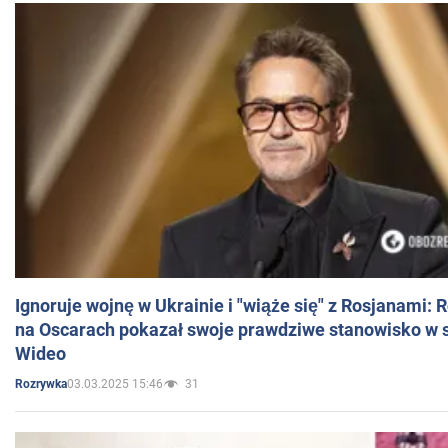
Ignoruje wojnę w Ukrainie i "wiąże się" z Rosjanami: 
na Oscarach pokazał swoje prawdziwe stanowisko w s
Wideo
03.03.2025 15:46
31
Rozrywka