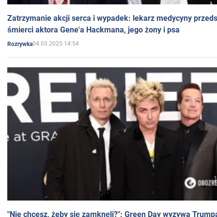
Zatrzymanie akcji serca i wypadek: lekarz medycyny przedst
śmierci aktora Gene'a Hackmana, jego żony i psa
04.03.2025 14:54
Rozrywka
"Nie chcesz, żeby się zamknęli?": Green Day wyzywa Trump