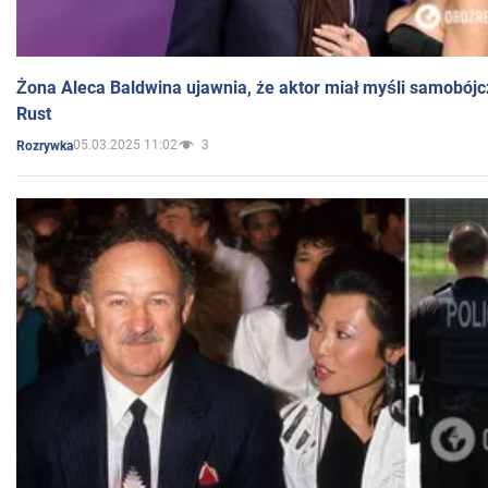
Żona Aleca Baldwina ujawnia, że aktor miał myśli samobójc
Rust
05.03.2025 11:02
3
Rozrywka