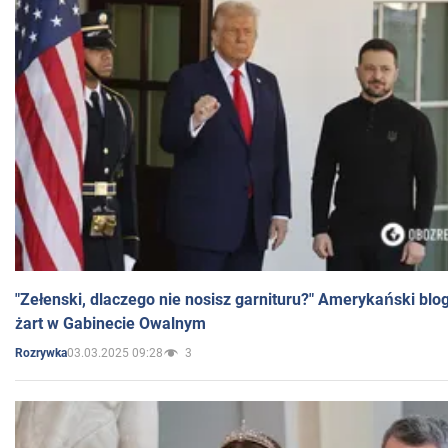
"Zełenski, dlaczego nie nosisz garnituru?" Amerykański blo
żart w Gabinecie Owalnym
03.03.2025 09:28
3
Rozrywka