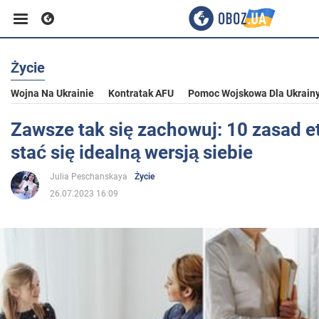
Życie
Biznes
Wojna Na Ukrainie
Kontratak AFU
Pomoc Wojskowa Dla Ukrain
Sport
Zawsze tak się zachowuj: 10 zasad et
stać się idealną wersją siebie
Rozrywka
Julia Peschanskaya
Życie
26.07.2023 16:09
Życie
Polityka
Społeczeństwo