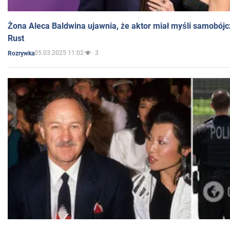
Żona Aleca Baldwina ujawnia, że aktor miał myśli samobójc
Rust
05.03.2025 11:02
3
Rozrywka