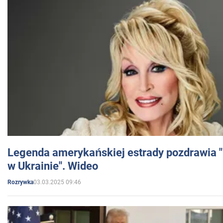
Legenda amerykańskiej estrady pozdrawia "br
w Ukrainie". Wideo
03.03.2025 09:46
Rozrywka