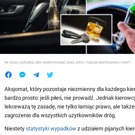
Wojna na Ukrainie
Świat
Jedzenie
Ile czasu potrzeba, aby wyeliminować piwo, wino i napoje spirytusowe z krwi?
Aksjomat, który pozostaje niezmienny dla każdego kie
bardzo prosto: jeśli piłeś, nie prowadź. Jednak kierowc
lekceważą tę zasadę, nie tylko łamiąc prawo, ale takż
zagrożenie dla wszystkich użytkowników dróg.
Niestety
statystyki wypadków
z udziałem pijanych kie