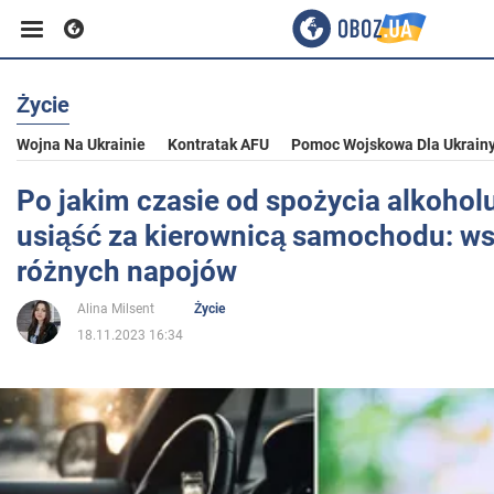
Życie
Biznes
Wojna Na Ukrainie
Kontratak AFU
Pomoc Wojskowa Dla Ukrain
Sport
Po jakim czasie od spożycia alkoho
usiąść za kierownicą samochodu: ws
Rozrywka
różnych napojów
Alina Milsent
Życie
Życie
18.11.2023 16:34
Polityka
Społeczeństwo