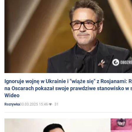
Ignoruje wojnę w Ukrainie i "wiąże się" z Rosjanami: 
na Oscarach pokazał swoje prawdziwe stanowisko w s
Wideo
03.03.2025 15:46
31
Rozrywka