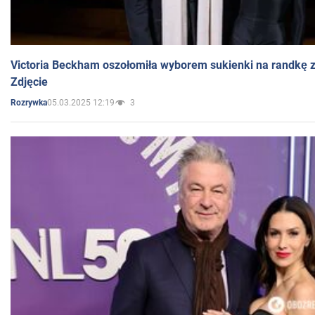
Victoria Beckham oszołomiła wyborem sukienki na randkę
Zdjęcie
05.03.2025 12:19
3
Rozrywka