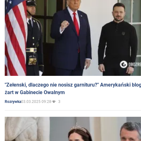
"Zełenski, dlaczego nie nosisz garnituru?" Amerykański blo
żart w Gabinecie Owalnym
03.03.2025 09:28
3
Rozrywka