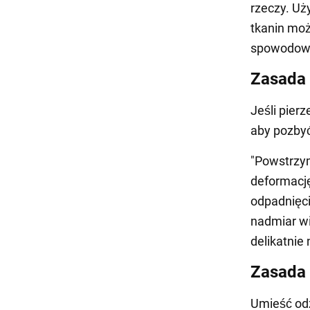
rzeczy. Uż
tkanin moż
spowodowa
Zasada
Jeśli pier
aby pozbyć
"Powstrzy
deformacj
odpadnięci
nadmiar wi
delikatnie 
Zasada
Umieść odz