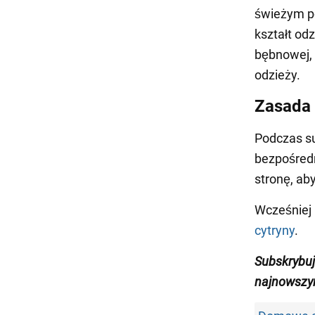
świeżym p
kształt od
bębnowej,
odzieży.
Zasada
Podczas su
bezpośredn
stronę, ab
Wcześniej
cytryny
.
Subskrybu
najnowszy