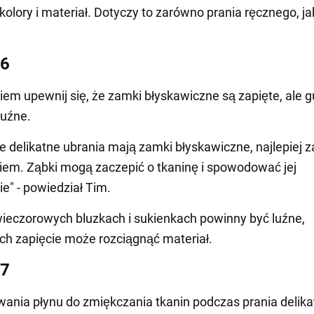
olory i materiał. Dotyczy to zarówno prania ręcznego, ja
 6
iem upewnij się, że zamki błyskawiczne są zapięte, ale g
luźne.
je delikatne ubrania mają zamki błyskawiczne, najlepiej z
iem. Ząbki mogą zaczepić o tkaninę i spowodować jej
e" - powiedział Tim.
wieczorowych bluzkach i sukienkach powinny być luźne,
ch zapięcie może rozciągnąć materiał.
 7
wania płynu do zmiękczania tkanin podczas prania delik