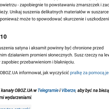
owietrzu - zapobiegnie to powstawaniu zmarszczek i z
zieży. Unikaj suszenia delikatnych materiałów w suszarce
 ponieważ może to spowodować skurczenie i uszkodzen
 10
szenia satyna i aksamit powinny być chronione przed
im działaniem promieni słonecznych. Susz rzeczy na l
y zapobiec przebarwieniom i blaknięciu.
 OBOZ.UA informował, jak wyczyścić
pralkę za pomocą je
j kanały OBOZ.UA w
Telegramie
i
Viberze
,
aby być na bieżą
mi wydarzeniami
.