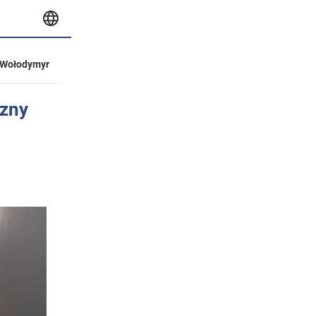
Wołodymyr
czny