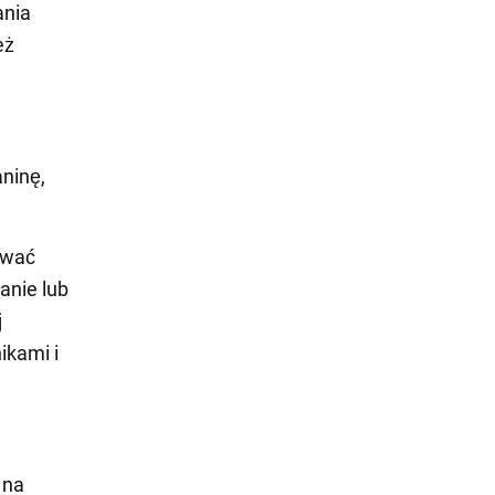
ania
eż
aninę,
ować
anie lub
j
ikami i
 na