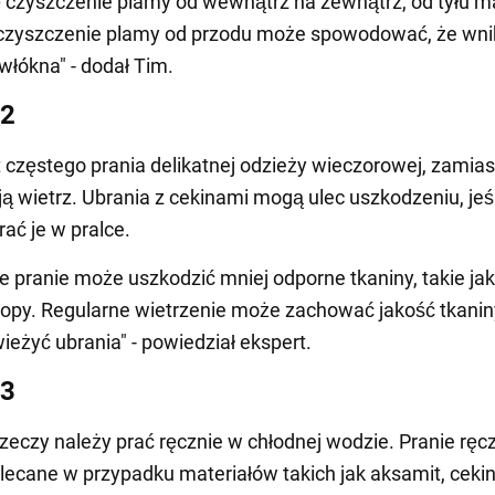
ę czyszczenie plamy od wewnątrz na zewnątrz, od tyłu ma
czyszczenie plamy od przodu może spowodować, że wni
 włókna" - dodał Tim.
 2
t częstego prania delikatnej odzieży wieczorowej, zamias
 ją wietrz. Ubrania z cekinami mogą ulec uszkodzeniu, jeśl
rać je w pralce.
 pranie może uszkodzić mniej odporne tkaniny, takie jak
opy. Regularne wietrzenie może zachować jakość tkaniny
ieżyć ubrania" - powiedział ekspert.
 3
rzeczy należy prać ręcznie w chłodnej wodzie. Pranie ręcz
lecane w przypadku materiałów takich jak aksamit, cekin