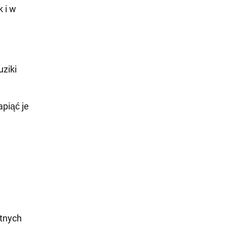
k i w
uziki
apiąć je
atnych