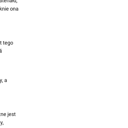
teriału,
knie ona
t tego
i
, a
ne jest
y,