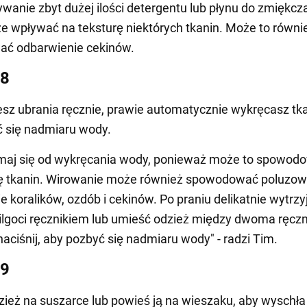
ywanie zbyt dużej ilości detergentu lub płynu do zmiękcz
e wpływać na teksturę niektórych tkanin. Może to równi
ć odbarwienie cekinów.
 8
zesz ubrania ręcznie, prawie automatycznie wykręcasz tk
 się nadmiaru wody.
maj się od wykręcania wody, ponieważ może to spowod
ę tkanin. Wirowanie może również spowodować poluzow
e koralików, ozdób i cekinów. Po praniu delikatnie wytrzy
lgoci ręcznikiem lub umieść odzież między dwoma ręczn
naciśnij, aby pozbyć się nadmiaru wody" - radzi Tim.
 9
ież na suszarce lub powieś ją na wieszaku, aby wyschła