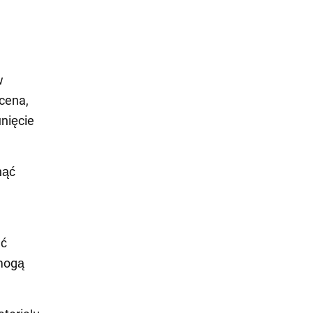
w
cena,
nięcie
nąć
ać
 mogą