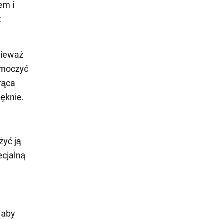
em i
z
nieważ
 moczyć
rąca
ęknie.
żyć ją
ecjalną
 aby