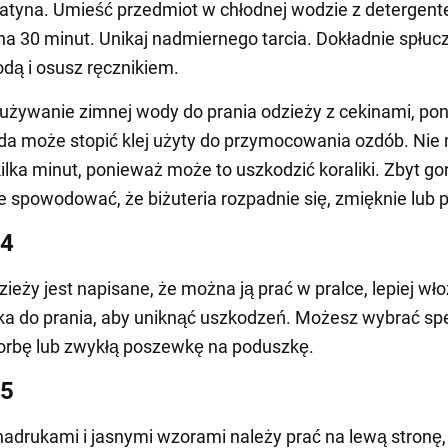
satyna. Umieść przedmiot w chłodnej wodzie z detergent
a 30 minut. Unikaj nadmiernego tarcia. Dokładnie spłuc
dą i osusz ręcznikiem.
 używanie zimnej wody do prania odzieży z cekinami, po
a może stopić klej użyty do przymocowania ozdób. Nie
 kilka minut, ponieważ może to uszkodzić koraliki. Zbyt go
spowodować, że biżuteria rozpadnie się, zmięknie lub p
 4
zieży jest napisane, że można ją prać w pralce, lepiej wło
a do prania, aby uniknąć uszkodzeń. Możesz wybrać sp
orbę lub zwykłą poszewkę na poduszkę.
 5
nadrukami i jasnymi wzorami należy prać na lewą stronę,