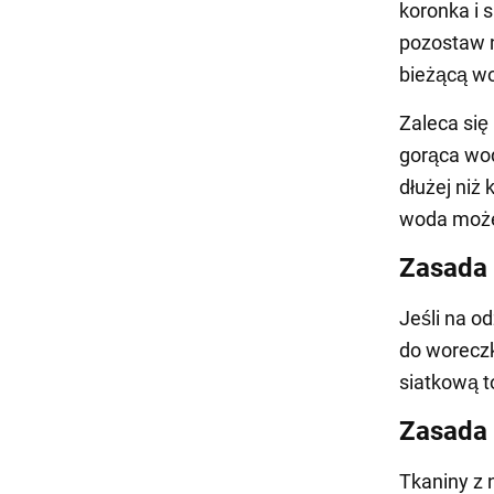
koronka i 
pozostaw n
bieżącą wo
Zaleca się
gorąca wod
dłużej niż
woda może 
Zasada
Jeśli na od
do woreczk
siatkową t
Zasada
Tkaniny z 