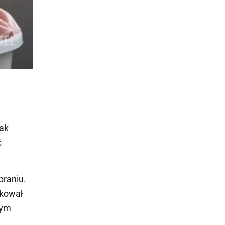
tak
ć
praniu.
ikował
nym