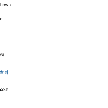
achowa
ie
ewą
dnej
co z