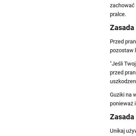
zachować k
pralce.
Zasada
Przed pran
pozostaw 
"Jeśli Two
przed pran
uszkodzeni
Guziki na 
ponieważ i
Zasada
Unikaj uży