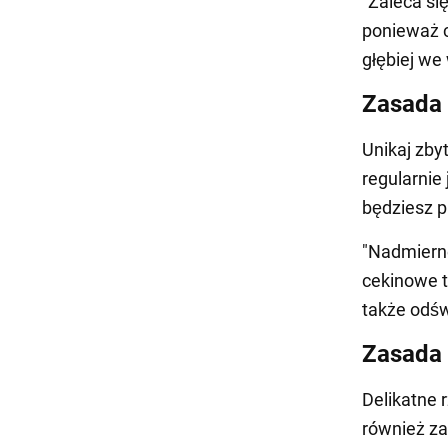
"Zaleca si
ponieważ 
głębiej we
Zasada
Unikaj zby
regularnie
będziesz p
"Nadmierne
cekinowe t
także odśw
Zasada
Delikatne 
również za