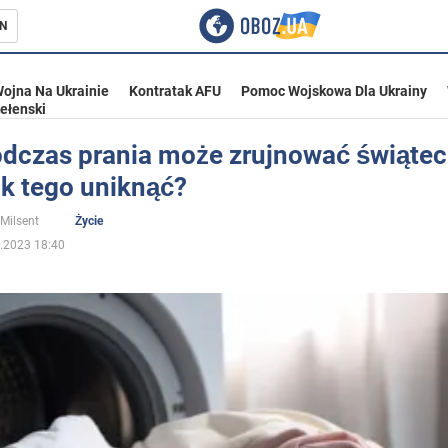
N
ojna Na Ukrainie
Kontratak AFU
Pomoc Wojskowa Dla Ukrainy
ełenski
odczas prania może zrujnować świąte
jak tego uniknąć?
ka
 Milsent
Życie
.2023 18:40
eństwo
a Ukrainie