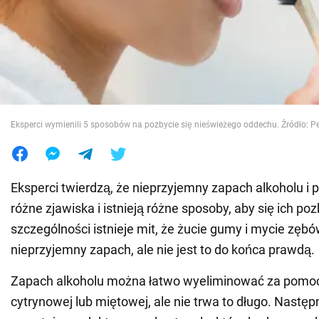
Wojna na Ukrainie
Świat
Jedzenie
Eksperci wymienili 5 sposobów na pozbycie się nieświeżego oddechu. Źródło: P
Eksperci twierdzą, że nieprzyjemny zapach alkoholu i
różne zjawiska i istnieją różne sposoby, aby się ich po
szczególności istnieje mit, że żucie gumy i mycie zę
nieprzyjemny zapach, ale nie jest to do końca prawdą.
Zapach alkoholu można łatwo wyeliminować za pomo
cytrynowej lub miętowej, ale nie trwa to długo. Nastę