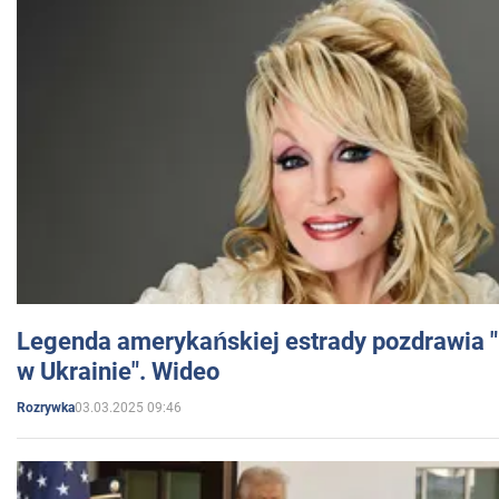
Legenda amerykańskiej estrady pozdrawia "br
w Ukrainie". Wideo
03.03.2025 09:46
Rozrywka