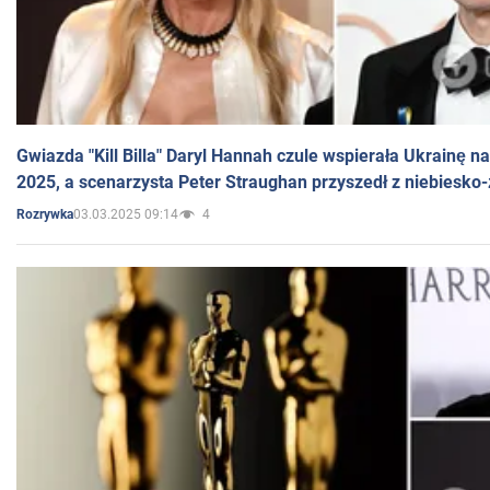
Gwiazda "Kill Billa" Daryl Hannah czule wspierała Ukrainę 
2025, a scenarzysta Peter Straughan przyszedł z niebiesko-
03.03.2025 09:14
4
Rozrywka