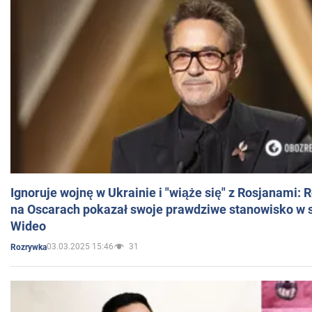
Ignoruje wojnę w Ukrainie i "wiąże się" z Rosjanami: 
na Oscarach pokazał swoje prawdziwe stanowisko w s
Wideo
03.03.2025 15:46
31
Rozrywka