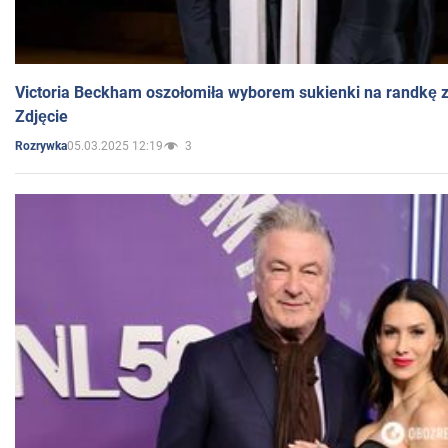
Victoria Beckham oszołomiła wyborem sukienki na randkę
Zdjęcie
05.03.2025 12:19
3
Rozrywka