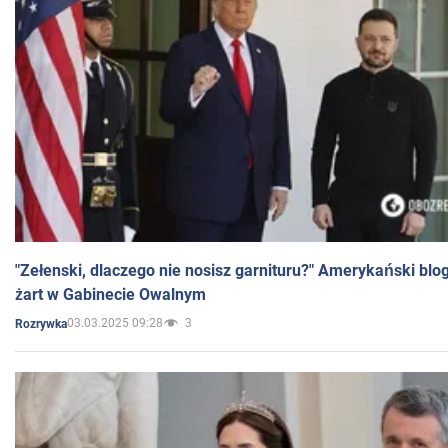
"Zełenski, dlaczego nie nosisz garnituru?" Amerykański blo
żart w Gabinecie Owalnym
03.03.2025 09:28
3
Rozrywka