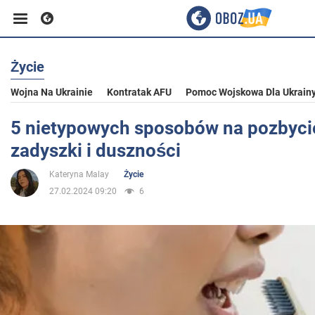
Życie
Biznes
Wojna Na Ukrainie
Kontratak AFU
Pomoc Wojskowa Dla Ukrain
Sport
5 nietypowych sposobów na pozbycie
zadyszki i duszności
Rozrywka
Kateryna Malay
Życie
27.02.2024 09:20
6
Życie
Polityka
Społeczeństwo