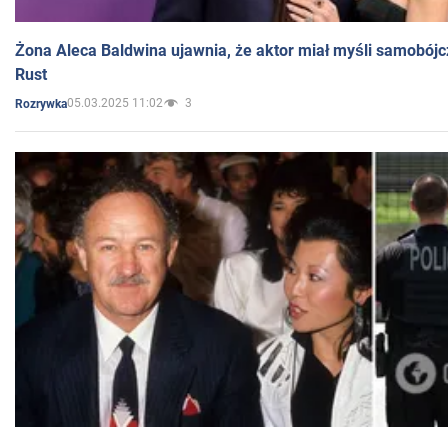
Żona Aleca Baldwina ujawnia, że aktor miał myśli samobójc
Rust
05.03.2025 11:02
3
Rozrywka