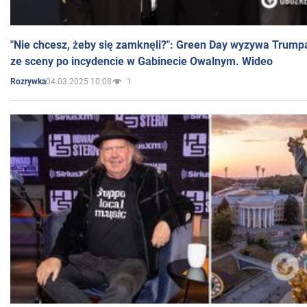
"Nie chcesz, żeby się zamknęli?": Green Day wyzywa Trump
ze sceny po incydencie w Gabinecie Owalnym. Wideo
04.03.2025 10:08
1
Rozrywka