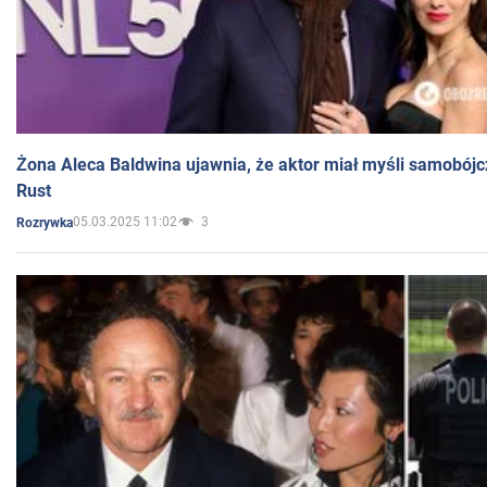
Żona Aleca Baldwina ujawnia, że aktor miał myśli samobójc
Rust
05.03.2025 11:02
3
Rozrywka