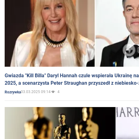
Gwiazda "Kill Billa" Daryl Hannah czule wspierała Ukrainę 
2025, a scenarzysta Peter Straughan przyszedł z niebiesko-
03.03.2025 09:14
4
Rozrywka