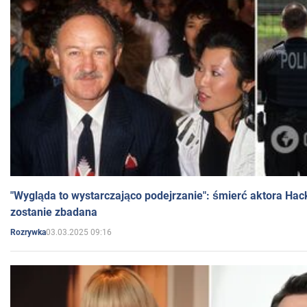
"Wygląda to wystarczająco podejrzanie": śmierć aktora Hac
zostanie zbadana
03.03.2025 09:16
Rozrywka