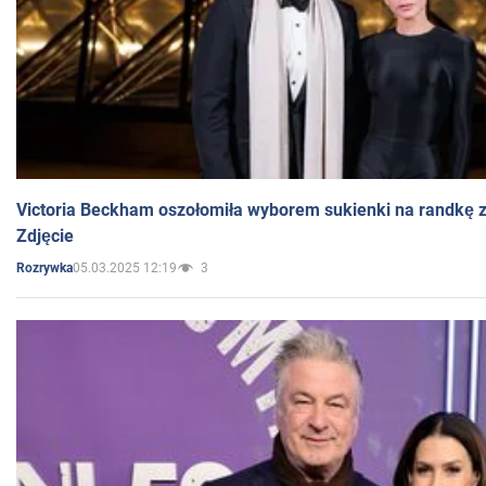
Victoria Beckham oszołomiła wyborem sukienki na randkę
Zdjęcie
05.03.2025 12:19
3
Rozrywka