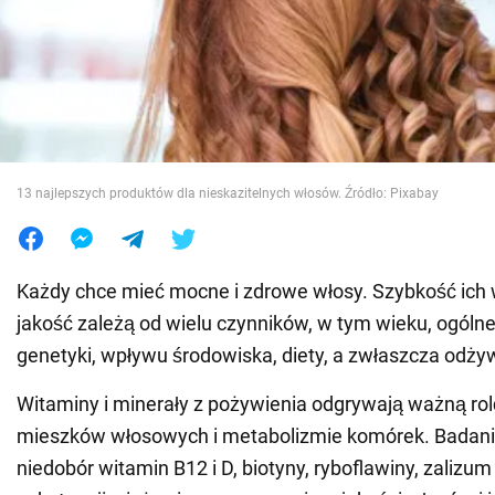
Wojna na Ukrainie
Świat
Jedzenie
13 najlepszych produktów dla nieskazitelnych włosów. Źródło: Pixabay
Każdy chce mieć mocne i zdrowe włosy. Szybkość ich w
jakość zależą od wielu czynników, w tym wieku, ogóln
genetyki, wpływu środowiska, diety, a zwłaszcza odżyw
Witaminy i minerały z pożywienia odgrywają ważną rol
mieszków włosowych i metabolizmie komórek. Badani
niedobór witamin B12 i D, biotyny, ryboflawiny, zalizu