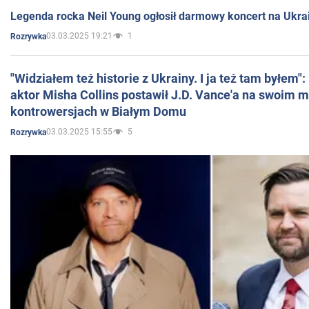
Legenda rocka Neil Young ogłosił darmowy koncert na Ukra
03.03.2025 19:21
1
Rozrywka
"Widziałem też historie z Ukrainy. I ja też tam byłem"
aktor Misha Collins postawił J.D. Vance'a na swoim m
kontrowersjach w Białym Domu
03.03.2025 15:55
5
Rozrywka