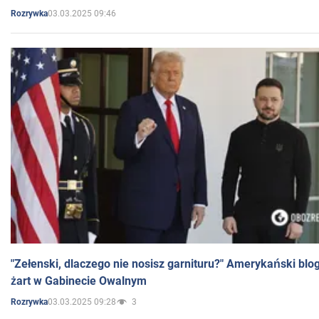
03.03.2025 09:46
Rozrywka
"Zełenski, dlaczego nie nosisz garnituru?" Amerykański blo
żart w Gabinecie Owalnym
03.03.2025 09:28
3
Rozrywka