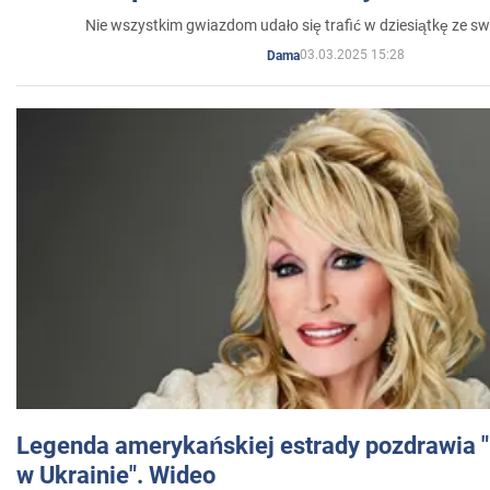
Nie wszystkim gwiazdom udało się trafić w dziesiątkę ze sw
03.03.2025 15:28
Dama
Legenda amerykańskiej estrady pozdrawia "br
w Ukrainie". Wideo