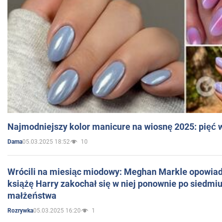
Najmodniejszy kolor manicure na wiosnę 2025: pięć
05.03.2025 18:52
10
Dama
Wrócili na miesiąc miodowy: Meghan Markle opowiada
książę Harry zakochał się w niej ponownie po siedmiu
małżeństwa
05.03.2025 16:20
1
Rozrywka