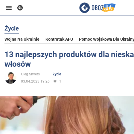
Życie
Biznes
Wojna Na Ukrainie
Kontratak AFU
Pomoc Wojskowa Dla Ukrain
Sport
13 najlepszych produktów dla nieska
włosów
Rozrywka
Oleg Shvets
Życie
03.04.2023 19:26
1
Życie
Polityka
Społeczeństwo