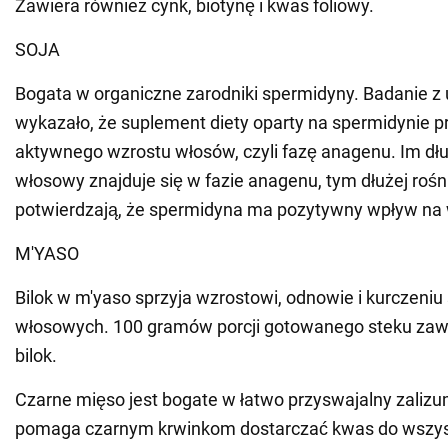
Zawiera również cynk, biotynę i kwas foliowy.
SOJA
Bogata w organiczne zarodniki spermidyny. Badanie z
wykazało, że suplement diety oparty na spermidynie p
aktywnego wzrostu włosów, czyli fazę anagenu. Im dł
włosowy znajduje się w fazie anagenu, tym dłużej rośn
potwierdzają, że spermidyna ma pozytywny wpływ na 
M'YASO
Bilok w m'yaso sprzyja wzrostowi, odnowie i kurczeni
włosowych. 100 gramów porcji gotowanego steku za
bilok.
Czarne mięso jest bogate w łatwo przyswajalny zalizu
pomaga czarnym krwinkom dostarczać kwas do wszys