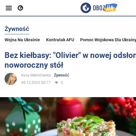
Żywność
Biznes
Wojna Na Ukrainie
Kontratak AFU
Pomoc Wojskowa Dla Ukrain
Sport
Bez kiełbasy: "Olivier" w nowej odsło
noworoczny stół
Rozrywka
Iryna Melnichenko
Żywność
06.12.2023 08:17
3
Życie
Polityka
Społeczeństwo