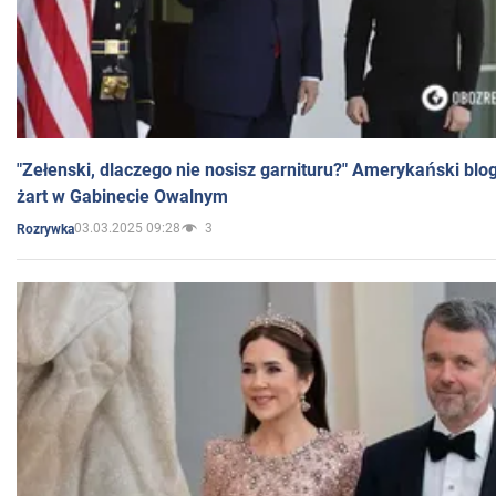
"Zełenski, dlaczego nie nosisz garnituru?" Amerykański blo
żart w Gabinecie Owalnym
03.03.2025 09:28
3
Rozrywka