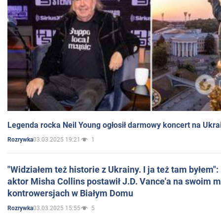
Legenda rocka Neil Young ogłosił darmowy koncert na Ukra
03.03.2025 19:21
1
Rozrywka
"Widziałem też historie z Ukrainy. I ja też tam byłem"
aktor Misha Collins postawił J.D. Vance'a na swoim m
kontrowersjach w Białym Domu
03.03.2025 15:55
5
Rozrywka