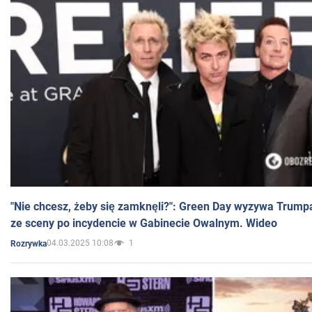
"Nie chcesz, żeby się zamknęli?": Green Day wyzywa Trump
ze sceny po incydencie w Gabinecie Owalnym. Wideo
04.03.2025 10:08
1
Rozrywka