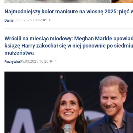
Najmodniejszy kolor manicure na wiosnę 2025: pięć
05.03.2025 18:52
10
Dama
Wrócili na miesiąc miodowy: Meghan Markle opowiada
książę Harry zakochał się w niej ponownie po siedmiu
małżeństwa
05.03.2025 16:20
1
Rozrywka