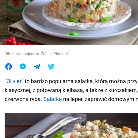
Wojna na Ukrainie
Świat
Jedzenie
Olivier bez majonezu. Źródło: Pinterest
"Olivier"
to bardzo popularna sałatka, którą można prz
klasycznej, z gotowaną kiełbasą, a także z kurczakiem
czerwoną rybą.
Sałatkę
najlepiej zaprawić domowym