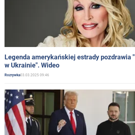
Legenda amerykańskiej estrady pozdrawia "br
w Ukrainie". Wideo
03.03.2025 09:46
Rozrywka