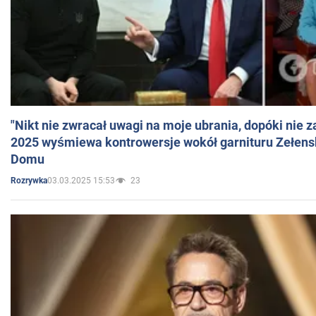
"Nikt nie zwracał uwagi na moje ubrania, dopóki nie z
2025 wyśmiewa kontrowersje wokół garnituru Zełens
Domu
03.03.2025 15:53
23
Rozrywka