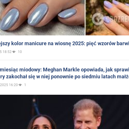
jszy kolor manicure na wiosnę 2025: pięć wzorów barw
5 18:52
10
 miesiąc miodowy: Meghan Markle opowiada, jak sprawi
ry zakochał się w niej ponownie po siedmiu latach mał
.2025 16:20
1