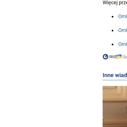
Więcej pr
Oml
Oml
Oml
/
Ż
Inne wia