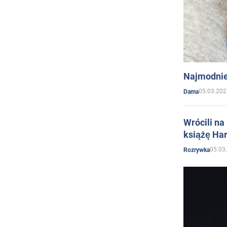
Najmodnie
05.03.202
Dama
Wrócili na
książę Har
05.03
Rozrywka