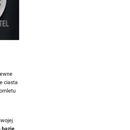
 pewne
e ciasta
 omletu
swojej
 bazie