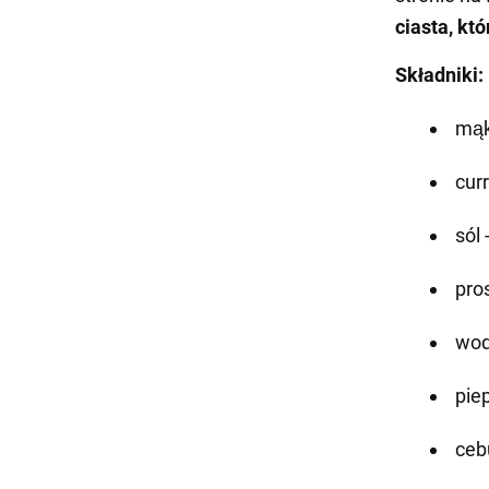
ciasta, kt
Składniki:
mąk
curr
sól 
pros
wod
pie
cebu