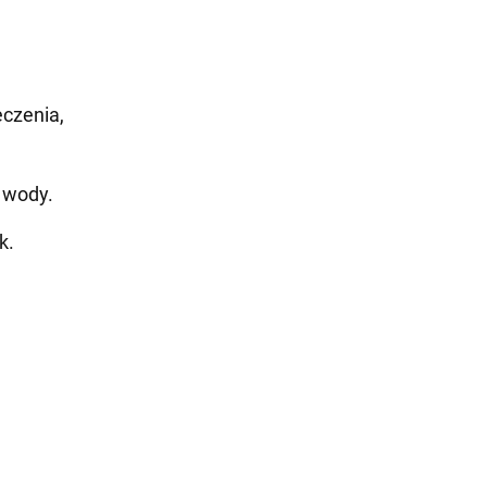
eczenia,
j wody.
k.