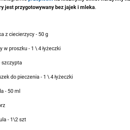
óry jest przygotowywany bez jajek i mleka
.
a z ciecierzycy - 50 g
y w proszku - 1 \ 4 łyżeczki
- szczypta
zek do pieczenia - 1 \ 4 łyżeczki
a - 50 ml
prz
la - 1\2 szt