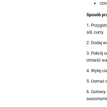
czo
Sposób pr
1. Przygot
sól, curry.
2. Dodaj w
3. Pokrój 
Umieść war
4. Wylej c
5. Usmaż o
6. Gotowy 
suszonymi 