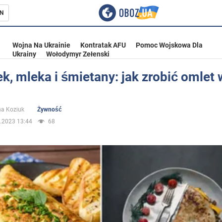
N
Wojna Na Ukrainie
Kontratak AFU
Pomoc Wojskowa Dla
Ukrainy
Wołodymyr Zełenski
ek, mleka i śmietany: jak zrobić omlet
ka
na Koziuk
Żywność
.2023 13:44
68
eństwo
a Ukrainie