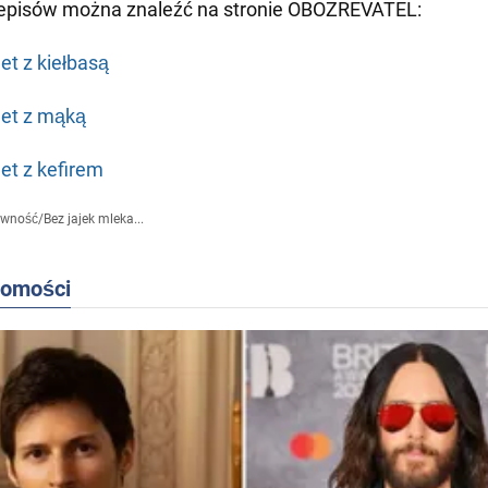
zepisów można znaleźć na stronie OBOZREVATEL:
et z kiełbasą
et z mąką
et z kefirem
ywność
/
Bez jajek mleka...
domości