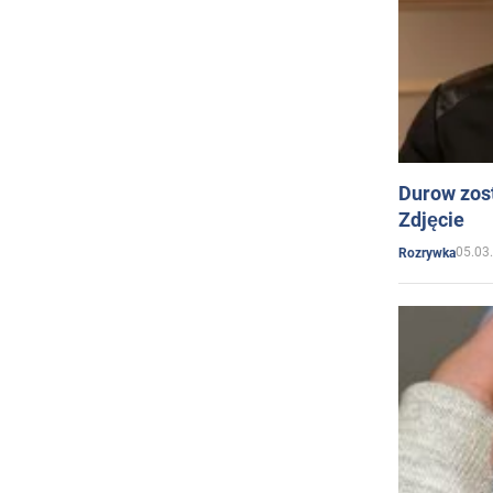
Durow zost
Zdjęcie
05.03
Rozrywka