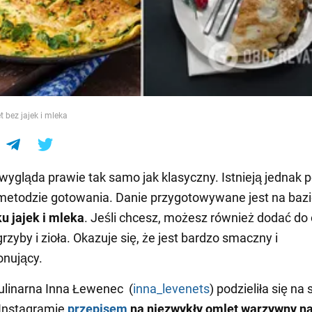
e
t bez jajek i mleka
wygląda prawie tak samo jak klasyczny. Istnieją jednak
metodzie gotowania. Danie przygotowywane jest na bazi
u jajek i mleka
. Jeśli chcesz, możesz również dodać do
rzyby i zioła. Okazuje się, że jest bardzo smaczny i
onujący.
ulinarna Inna Łewenec (
inna_levenets
) podzieliła się na 
 Instagramie
przepisem
na niezwykły omlet warzywny na