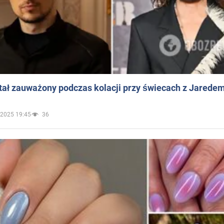
ał zauważony podczas kolacji przy świecach z Jaredem
.2025 19:45
36