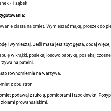
snek - 1 ząbek
zygotowania:
owanie ciasta na omlet. Wymieszać mąkę, proszek do pi
odę i wymieszaj. Jeśli masa jest zbyt gęsta, dodaj więce
cebulę w krążki, posiekaj losowo paprykę, posiekaj czosne
zywa na patelni.
iasto równomiernie na warzywa.
mlet z obu stron.
omlet podawaj z rukolą, pomidorami i rzodkiewką. Posyp
ziołami prowansalskimi.