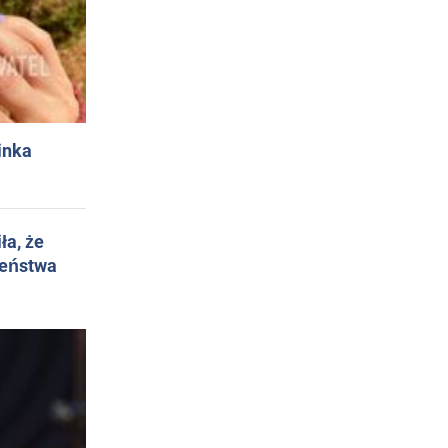
inka
ła, że
żeństwa