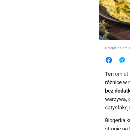
Jedzeni
Przepis na omle
Ten
omlet
różnice w 
bez dodatk
warzywa, g
satysfakcj
Blogerka k
stronie na