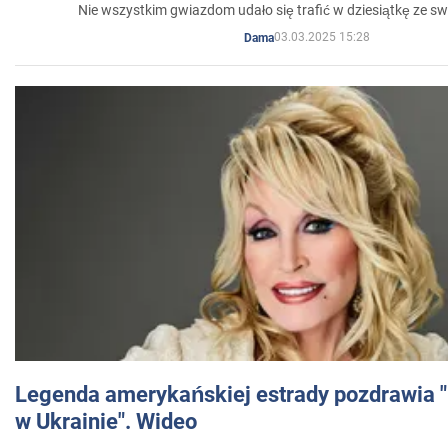
Nie wszystkim gwiazdom udało się trafić w dziesiątkę ze sw
03.03.2025 15:28
Dama
Legenda amerykańskiej estrady pozdrawia "br
w Ukrainie". Wideo