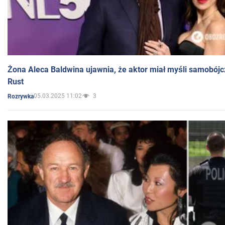
Żona Aleca Baldwina ujawnia, że aktor miał myśli samobójc
Rust
05.03.2025 11:02
3
Rozrywka