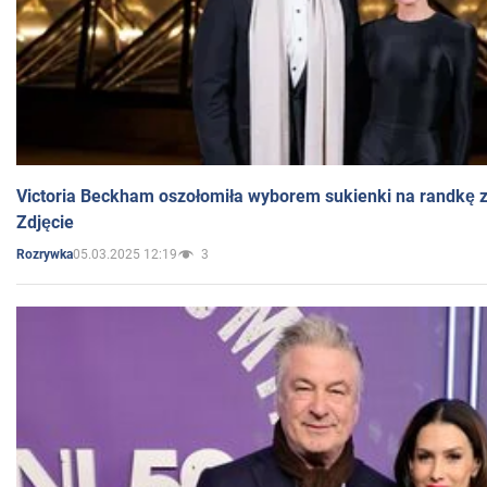
Victoria Beckham oszołomiła wyborem sukienki na randkę
Zdjęcie
05.03.2025 12:19
3
Rozrywka