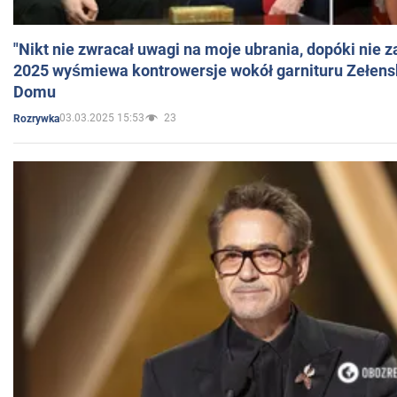
"Nikt nie zwracał uwagi na moje ubrania, dopóki nie z
2025 wyśmiewa kontrowersje wokół garnituru Zełens
Domu
03.03.2025 15:53
23
Rozrywka