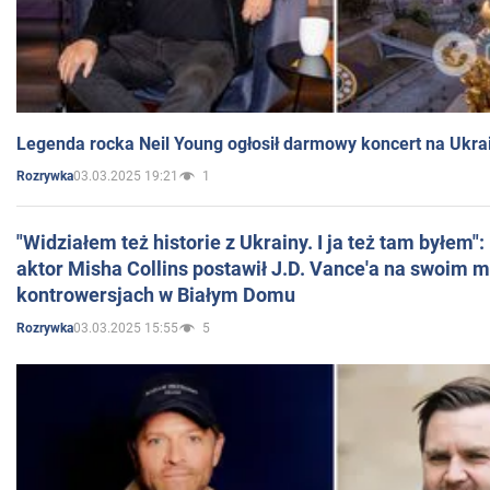
Legenda rocka Neil Young ogłosił darmowy koncert na Ukra
03.03.2025 19:21
1
Rozrywka
"Widziałem też historie z Ukrainy. I ja też tam byłem"
aktor Misha Collins postawił J.D. Vance'a na swoim m
kontrowersjach w Białym Domu
03.03.2025 15:55
5
Rozrywka