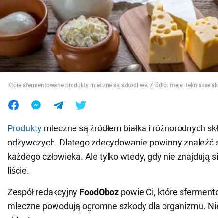
Wojna na Ukrainie
Świat
Jedzenie
Które sfermentowane produkty mleczne są szkodliwe. Źródło: mejeriteknisksels
Produkty
mleczne są źródłem białka i różnorodnych sk
odżywczych. Dlatego zdecydowanie powinny znaleźć s
każdego człowieka. Ale tylko wtedy, gdy nie znajdują s
liście.
Zespół redakcyjny
FoodOboz
powie Ci, które sfermen
mleczne powodują ogromne szkody dla organizmu. Nie