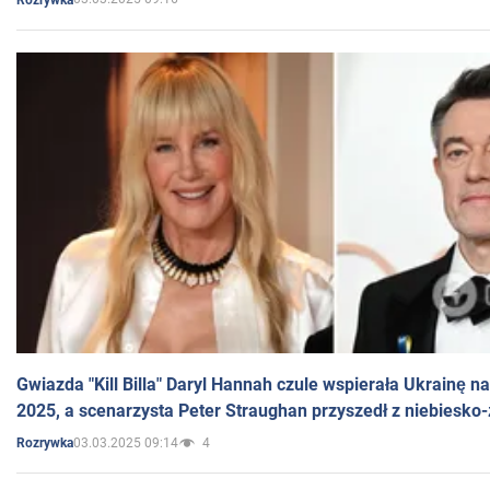
Gwiazda "Kill Billa" Daryl Hannah czule wspierała Ukrainę 
2025, a scenarzysta Peter Straughan przyszedł z niebiesko-
03.03.2025 09:14
4
Rozrywka