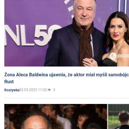
Żona Aleca Baldwina ujawnia, że aktor miał myśli samobójc
Rust
05.03.2025 11:02
3
Rozrywka