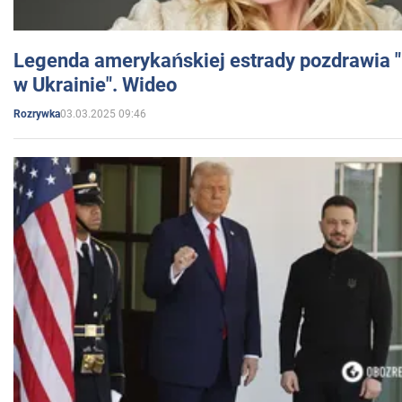
Legenda amerykańskiej estrady pozdrawia "br
w Ukrainie". Wideo
03.03.2025 09:46
Rozrywka