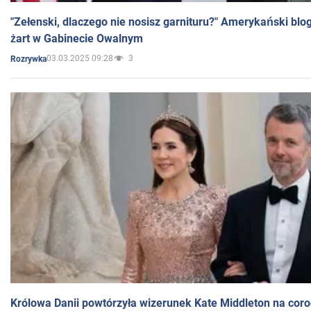
"Zełenski, dlaczego nie nosisz garnituru?" Amerykański blo
żart w Gabinecie Owalnym
03.03.2025 09:28
3
Rozrywka
Królowa Danii powtórzyła wizerunek Kate Middleton na coro