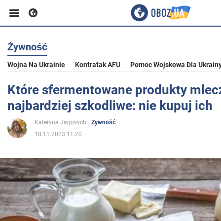
Żywność
Biznes
Wojna Na Ukrainie
Kontratak AFU
Pomoc Wojskowa Dla Ukrain
Sport
Które sfermentowane produkty mlec
najbardziej szkodliwe: nie kupuj ich
Rozrywka
Kateryna Jagovych
Żywność
18.11.2023 11:20
Życie
Polityka
Społeczeństwo