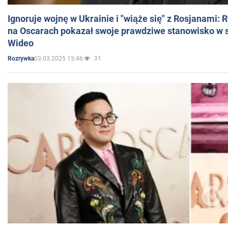
Ignoruje wojnę w Ukrainie i "wiąże się" z Rosjanami: 
na Oscarach pokazał swoje prawdziwe stanowisko w s
Wideo
03.03.2025 15:46
31
Rozrywka