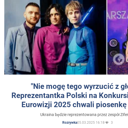
"Nie mogę tego wyrzucić z gł
Reprezentantka Polski na Konkurs
Eurowizji 2025 chwali piosenkę
Ukraina będzie reprezentowana przez zespół Zifer
05.03.2025 16:18
3
Rozrywka