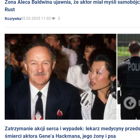
Żona Aleca Baldwina ujawnia, że aktor miał myśli samobójc
Rust
05.03.2025 11:02
3
Rozrywka
Zatrzymanie akcji serca i wypadek: lekarz medycyny przedst
śmierci aktora Gene'a Hackmana, jego żony i psa