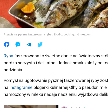
Wojna na Ukrainie
Świat
Przepis na pyszną faszerowaną rybę . Źródło: cooking.nytimes.com
Jedzenie
Ryba
faszerowana to świetne danie na świąteczny stół
bardzo soczysta i delikatna. Jednak smak zależy od te
nadzienia.
Pomysł na ugotowanie pysznej faszerowanej ryby zos
na
Instagramie
blogerki kulinarnej Olhy o pseudonimie
namoczony w mleku nadaje nadzieniu wyjątkową delik