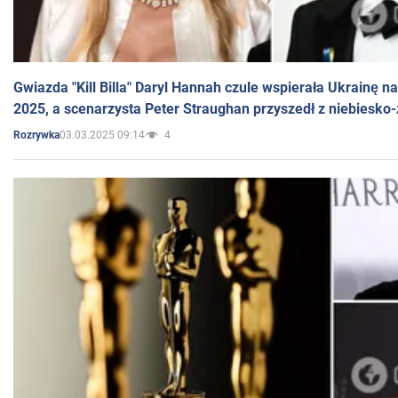
Gwiazda "Kill Billa" Daryl Hannah czule wspierała Ukrainę 
2025, a scenarzysta Peter Straughan przyszedł z niebiesko-
03.03.2025 09:14
4
Rozrywka