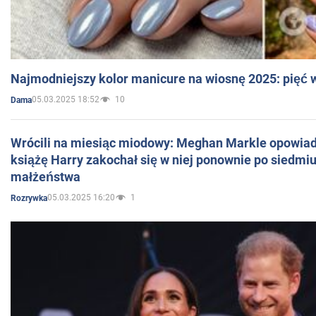
Najmodniejszy kolor manicure na wiosnę 2025: pięć
05.03.2025 18:52
10
Dama
Wrócili na miesiąc miodowy: Meghan Markle opowiada
książę Harry zakochał się w niej ponownie po siedmiu
małżeństwa
05.03.2025 16:20
1
Rozrywka