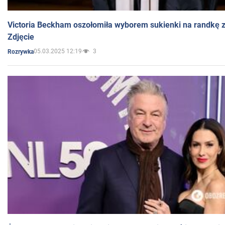
Victoria Beckham oszołomiła wyborem sukienki na randkę
Zdjęcie
05.03.2025 12:19
3
Rozrywka