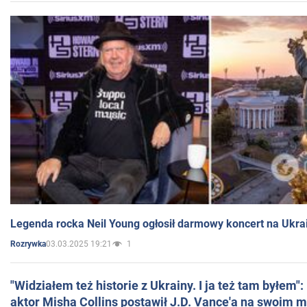
Legenda rocka Neil Young ogłosił darmowy koncert na Ukra
03.03.2025 19:21
1
Rozrywka
"Widziałem też historie z Ukrainy. I ja też tam byłem"
aktor Misha Collins postawił J.D. Vance'a na swoim m