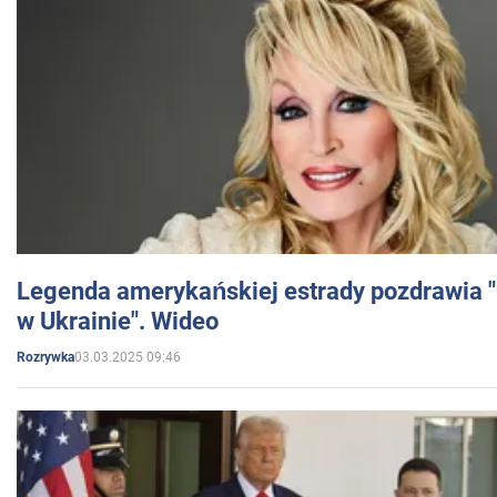
Legenda amerykańskiej estrady pozdrawia "br
w Ukrainie". Wideo
03.03.2025 09:46
Rozrywka