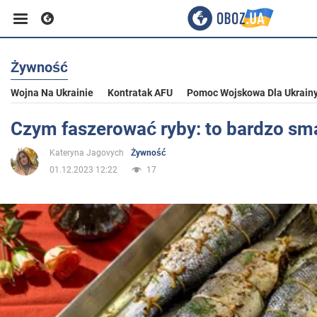
Żywność
Biznes
Wojna Na Ukrainie
Kontratak AFU
Pomoc Wojskowa Dla Ukrain
Sport
Czym faszerować ryby: to bardzo s
Kateryna Jagovych
Żywność
Rozrywka
01.12.2023 12:22
17
Życie
Polityka
Społeczeństwo