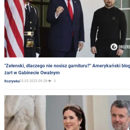
"Zełenski, dlaczego nie nosisz garnituru?" Amerykański blo
żart w Gabinecie Owalnym
03.03.2025 09:28
3
Rozrywka