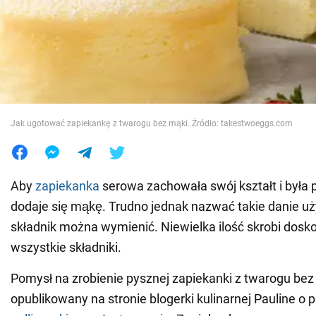
Wojna na Ukrainie
Świat
Jedzenie
Jak ugotować zapiekankę z twarogu bez mąki. Źródło: takestwoeggs.com
Aby
zapiekanka
serowa zachowała swój kształt i była 
dodaje się mąkę. Trudno jednak nazwać takie danie u
składnik można wymienić. Niewielka ilość skrobi dosk
wszystkie składniki.
Pomysł na zrobienie pysznej zapiekanki z twarogu bez
opublikowany na stronie blogerki kulinarnej Pauline o