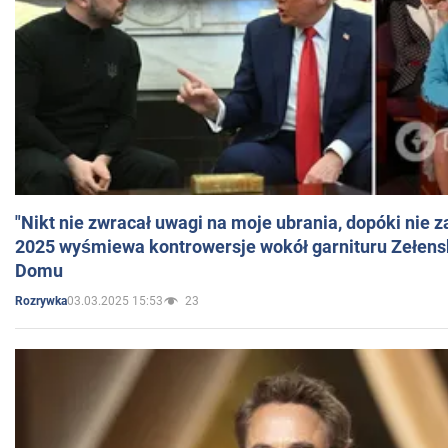
"Nikt nie zwracał uwagi na moje ubrania, dopóki nie z
2025 wyśmiewa kontrowersje wokół garnituru Zełens
Domu
03.03.2025 15:53
23
Rozrywka