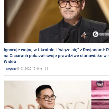
Ignoruje wojnę w Ukrainie i "wiąże się" z Rosjanami: 
na Oscarach pokazał swoje prawdziwe stanowisko w s
Wideo
03.03.2025 15:46
31
Rozrywka