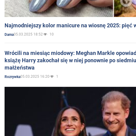
Najmodniejszy kolor manicure na wiosnę 2025: pięć
05.03.2025 18:52
10
Dama
Wrócili na miesiąc miodowy: Meghan Markle opowiada
książę Harry zakochał się w niej ponownie po siedmiu
małżeństwa
05.03.2025 16:20
1
Rozrywka