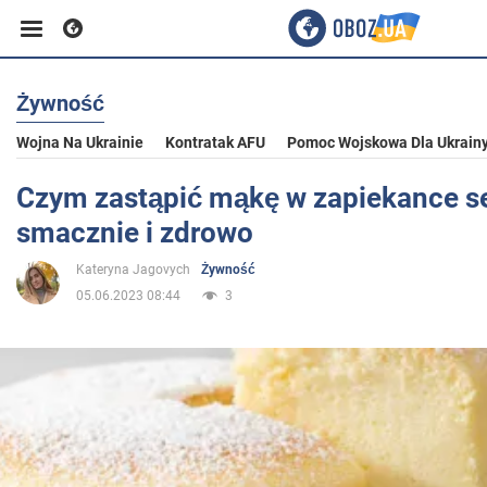
Żywność
Biznes
Wojna Na Ukrainie
Kontratak AFU
Pomoc Wojskowa Dla Ukrain
Sport
Czym zastąpić mąkę w zapiekance s
smacznie i zdrowo
Rozrywka
Kateryna Jagovych
Żywność
05.06.2023 08:44
3
Życie
Polityka
Społeczeństwo