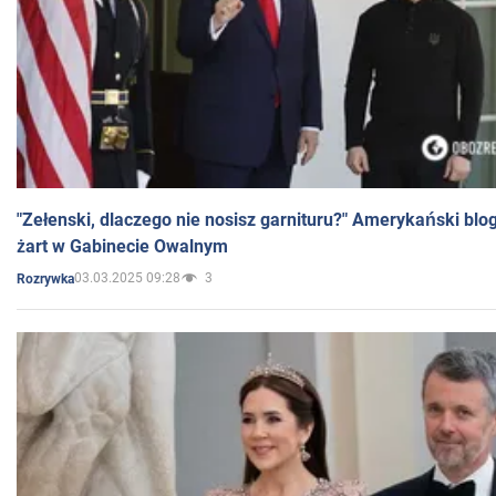
"Zełenski, dlaczego nie nosisz garnituru?" Amerykański blo
żart w Gabinecie Owalnym
03.03.2025 09:28
3
Rozrywka