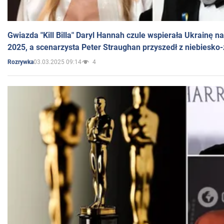
Gwiazda "Kill Billa" Daryl Hannah czule wspierała Ukrainę 
2025, a scenarzysta Peter Straughan przyszedł z niebiesko-
03.03.2025 09:14
4
Rozrywka