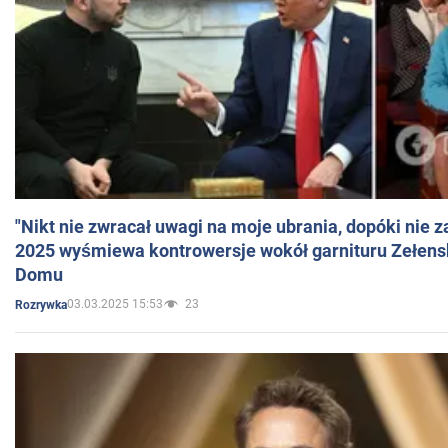
"Nikt nie zwracał uwagi na moje ubrania, dopóki nie z
2025 wyśmiewa kontrowersje wokół garnituru Zełens
Domu
03.03.2025 15:53
23
Rozrywka