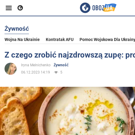
Żywność
Biznes
Wojna Na Ukrainie
Kontratak AFU
Pomoc Wojskowa Dla Ukrain
Sport
Z czego zrobić najzdrowszą zupę: pr
Iryna Melnichenko
Żywność
Rozrywka
06.12.2023 14:19
5
Życie
Polityka
Społeczeństwo