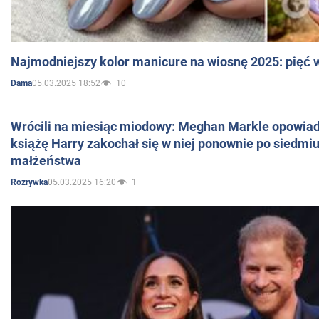
Najmodniejszy kolor manicure na wiosnę 2025: pięć
05.03.2025 18:52
10
Dama
Wrócili na miesiąc miodowy: Meghan Markle opowiada
książę Harry zakochał się w niej ponownie po siedmiu
małżeństwa
05.03.2025 16:20
1
Rozrywka