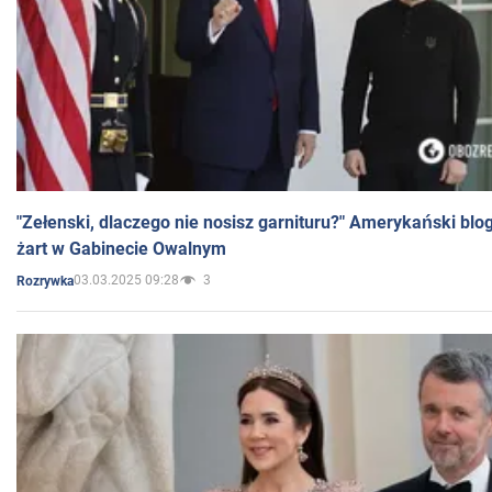
"Zełenski, dlaczego nie nosisz garnituru?" Amerykański blo
żart w Gabinecie Owalnym
03.03.2025 09:28
3
Rozrywka