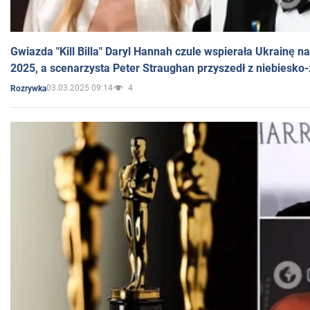
Gwiazda "Kill Billa" Daryl Hannah czule wspierała Ukrainę 
2025, a scenarzysta Peter Straughan przyszedł z niebiesko-
03.03.2025 09:14
4
Rozrywka