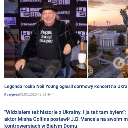
Legenda rocka Neil Young ogłosił darmowy koncert na Ukra
03.03.2025 19:21
1
Rozrywka
"Widziałem też historie z Ukrainy. I ja też tam byłem"
aktor Misha Collins postawił J.D. Vance'a na swoim m
kontrowersjach w Białym Domu