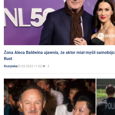
Żona Aleca Baldwina ujawnia, że aktor miał myśli samobójc
Rust
05.03.2025 11:02
3
Rozrywka