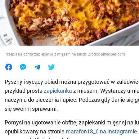
Wojna na Ukrainie
Świat
Jedzenie
Przepis na obfitą zapiekankę z mięsem na lunch. Źródło: allrecipes.com
Pyszny i sycący obiad można przygotować w zaledwie
przykład prosta
zapiekanka
z mięsem. Wystarczy umie
naczyniu do pieczenia i upiec. Podczas gdy danie się 
się swoimi sprawami.
Pomysł na ugotowanie obfitej zapiekanki mięsnej na lu
opublikowany na stronie
marafon18_6
na Instagramie