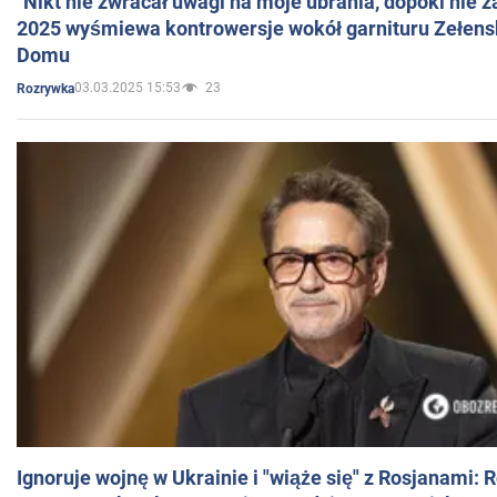
"Nikt nie zwracał uwagi na moje ubrania, dopóki nie z
2025 wyśmiewa kontrowersje wokół garnituru Zełens
Domu
03.03.2025 15:53
23
Rozrywka
Ignoruje wojnę w Ukrainie i "wiąże się" z Rosjanami: 