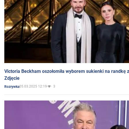
Victoria Beckham oszołomiła wyborem sukienki na randkę
Zdjęcie
05.03.2025 12:19
3
Rozrywka