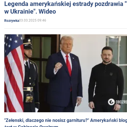
Legenda amerykańskiej estrady pozdrawia "br
w Ukrainie". Wideo
03.03.2025 09:46
Rozrywka
"Zełenski, dlaczego nie nosisz garnituru?" Amerykański blo