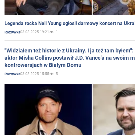
Legenda rocka Neil Young ogłosił darmowy koncert na Ukra
03.03.2025 19:21
1
Rozrywka
"Widziałem też historie z Ukrainy. I ja też tam byłem"
aktor Misha Collins postawił J.D. Vance'a na swoim m
kontrowersjach w Białym Domu
03.03.2025 15:55
5
Rozrywka