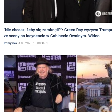
"Nie chcesz, żeby się zamknęli?": Green Day wyzywa Trump
ze sceny po incydencie w Gabinecie Owalnym. Wideo
04.03.2025 10:08
1
Rozrywka