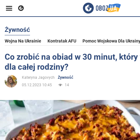
Żywność
Biznes
Wojna Na Ukrainie
Kontratak AFU
Pomoc Wojskowa Dla Ukrain
Sport
Co zrobić na obiad w 30 minut, który
dla całej rodziny?
Rozrywka
Kateryna Jagovych
Żywność
05.12.2023 10:45
14
Życie
Polityka
Społeczeństwo