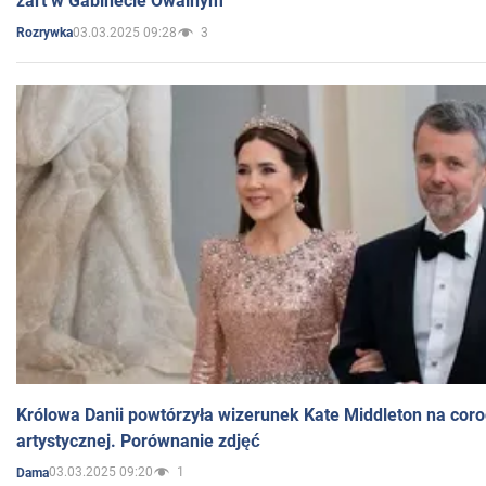
żart w Gabinecie Owalnym
03.03.2025 09:28
3
Rozrywka
Królowa Danii powtórzyła wizerunek Kate Middleton na coro
artystycznej. Porównanie zdjęć
03.03.2025 09:20
1
Dama