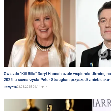
Gwiazda "Kill Billa" Daryl Hannah czule wspierała Ukrainę 
2025, a scenarzysta Peter Straughan przyszedł z niebiesko-
03.03.2025 09:14
4
Rozrywka