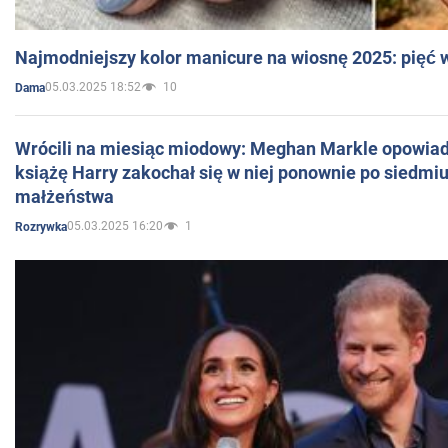
Najmodniejszy kolor manicure na wiosnę 2025: pięć
05.03.2025 18:52
10
Dama
Wrócili na miesiąc miodowy: Meghan Markle opowiada
książę Harry zakochał się w niej ponownie po siedmiu
małżeństwa
05.03.2025 16:20
1
Rozrywka