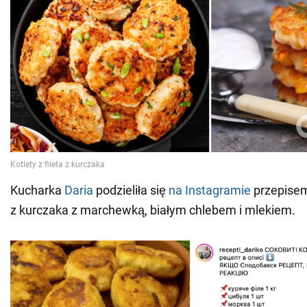
Kucharka
Daria
podzieliła się
na Instagramie
przepise
z kurczaka z marchewką, białym chlebem i mlekiem.