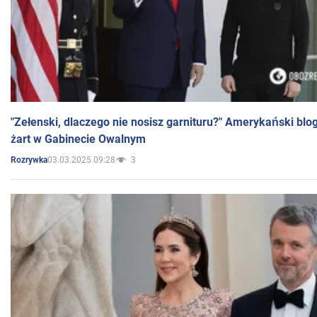
"Zełenski, dlaczego nie nosisz garnituru?" Amerykański blo
żart w Gabinecie Owalnym
03.03.2025 09:28
3
Rozrywka