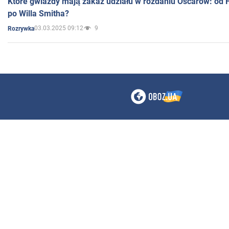
Które gwiazdy mają zakaz udziału w rozdaniu Oscarów: od 
po Willa Smitha?
03.03.2025 09:12
9
Rozrywka