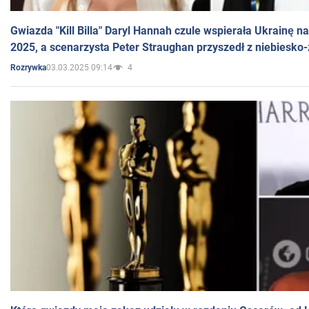
Gwiazda "Kill Billa" Daryl Hannah czule wspierała Ukrainę 
2025, a scenarzysta Peter Straughan przyszedł z niebiesko-
03.03.2025 09:14
4
Rozrywka