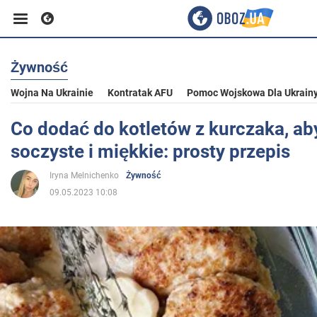
Żywność
Biznes
Wojna Na Ukrainie
Kontratak AFU
Pomoc Wojskowa Dla Ukrain
Sport
Co dodać do kotletów z kurczaka, ab
soczyste i miękkie: prosty przepis
Rozrywka
Iryna Melnichenko
Żywność
09.05.2023 10:08
Życie
Polityka
Społeczeństwo