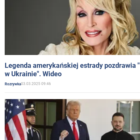
Legenda amerykańskiej estrady pozdrawia "br
w Ukrainie". Wideo
03.03.2025 09:46
Rozrywka