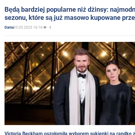
Będą bardziej popularne niż dżinsy: najmod
sezonu, które są już masowo kupowane przez
05.03.2025 16:16
4
Dama
Victoria Beckham oszołomiła wyborem sukienki na randkę