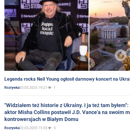
Legenda rocka Neil Young ogłosił darmowy koncert na Ukra
03.03.2025 19:21
1
Rozrywka
"Widziałem też historie z Ukrainy. I ja też tam byłem"
aktor Misha Collins postawił J.D. Vance'a na swoim m
kontrowersjach w Białym Domu
03.03.2025 15:55
5
Rozrywka