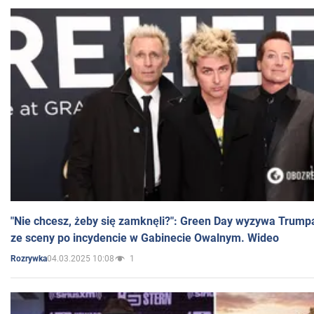
"Nie chcesz, żeby się zamknęli?": Green Day wyzywa Trump
ze sceny po incydencie w Gabinecie Owalnym. Wideo
04.03.2025 10:08
1
Rozrywka