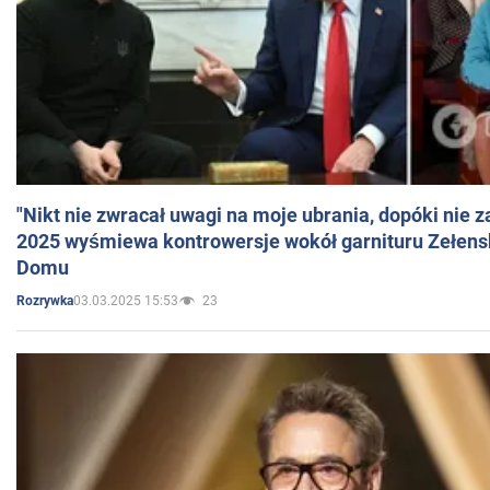
"Nikt nie zwracał uwagi na moje ubrania, dopóki nie z
2025 wyśmiewa kontrowersje wokół garnituru Zełens
Domu
03.03.2025 15:53
23
Rozrywka