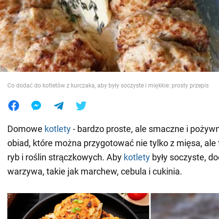
Wojna na Ukrainie
Świat
Jedzenie
Co dodać do kotletów z kurczaka, aby były soczyste i miękkie: prosty przepis
Domowe
kotlety
- bardzo proste, ale smaczne i pożywn
obiad, które można przygotować nie tylko z mięsa, ale
ryb i roślin strączkowych. Aby
kotlety
były soczyste, do
warzywa, takie jak marchew, cebula i cukinia.