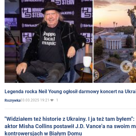
Legenda rocka Neil Young ogłosił darmowy koncert na Ukra
03.03.2025 19:21
1
Rozrywka
"Widziałem też historie z Ukrainy. I ja też tam byłem"
aktor Misha Collins postawił J.D. Vance'a na swoim m
kontrowersjach w Białym Domu