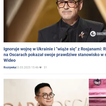
Ignoruje wojnę w Ukrainie i "wiąże się" z Rosjanami: 
na Oscarach pokazał swoje prawdziwe stanowisko w s
Wideo
03.03.2025 15:46
31
Rozrywka