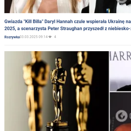
Gwiazda "Kill Billa" Daryl Hannah czule wspierała Ukrainę 
2025, a scenarzysta Peter Straughan przyszedł z niebiesko-
03.03.2025 09:14
4
Rozrywka