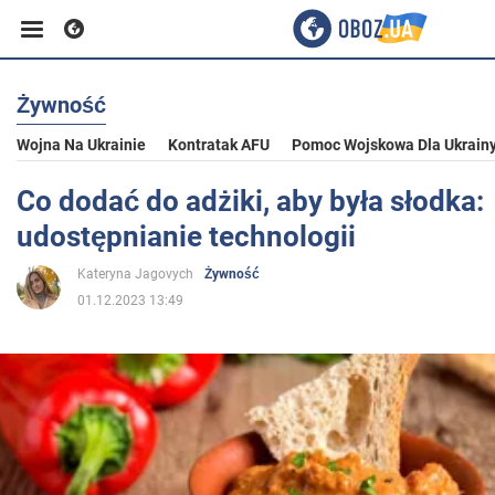
Żywność
Biznes
Wojna Na Ukrainie
Kontratak AFU
Pomoc Wojskowa Dla Ukrain
Sport
Co dodać do adżiki, aby była słodka:
udostępnianie technologii
Rozrywka
Kateryna Jagovych
Żywność
01.12.2023 13:49
Życie
Polityka
Społeczeństwo