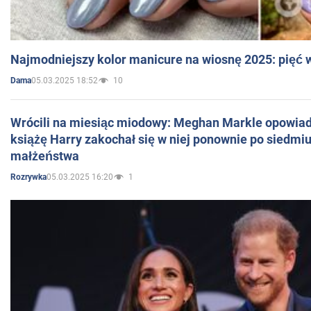
Najmodniejszy kolor manicure na wiosnę 2025: pięć
05.03.2025 18:52
10
Dama
Wrócili na miesiąc miodowy: Meghan Markle opowiada
książę Harry zakochał się w niej ponownie po siedmiu
małżeństwa
05.03.2025 16:20
1
Rozrywka