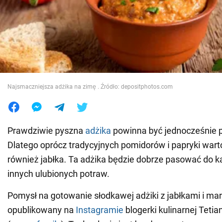
Wojna na Ukrainie
Świat
Jedzenie
Najsmaczniejsza adżika na zimę . Źródło: depositphotos.com
Prawdziwie pyszna
adżika
powinna być jednocześnie pi
Dlatego oprócz tradycyjnych pomidorów i papryki wart
również jabłka. Ta adżika będzie dobrze pasować do k
innych ulubionych potraw.
Pomysł na gotowanie słodkawej adżiki z jabłkami i ma
opublikowany na
Instagramie
blogerki kulinarnej Tetia