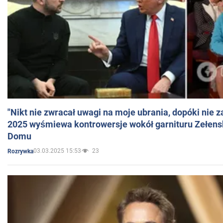
"Nikt nie zwracał uwagi na moje ubrania, dopóki nie z
2025 wyśmiewa kontrowersje wokół garnituru Zełens
Domu
03.03.2025 15:53
23
Rozrywka