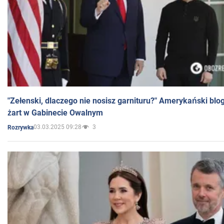
"Zełenski, dlaczego nie nosisz garnituru?" Amerykański blo
żart w Gabinecie Owalnym
03.03.2025 09:28
3
Rozrywka