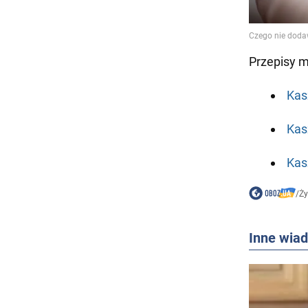
Przepisy 
Kas
Kas
Kas
/
Ż
Inne wia