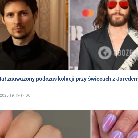
ał zauważony podczas kolacji przy świecach z Jaredem
.2025 19:45
36