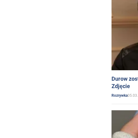
Durow zost
Zdjęcie
05.03
Rozrywka