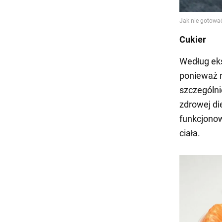
Cukier
Według eks
ponieważ n
szczególni
zdrowej di
funkcjonow
ciała.