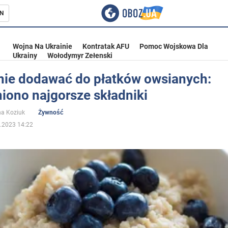
N
Wojna Na Ukrainie
Kontratak AFU
Pomoc Wojskowa Dla
Ukrainy
Wołodymyr Zełenski
nie dodawać do płatków owsianych:
iono najgorsze składniki
ka
na Koziuk
Żywność
.2023 14:22
eństwo
a Ukrainie