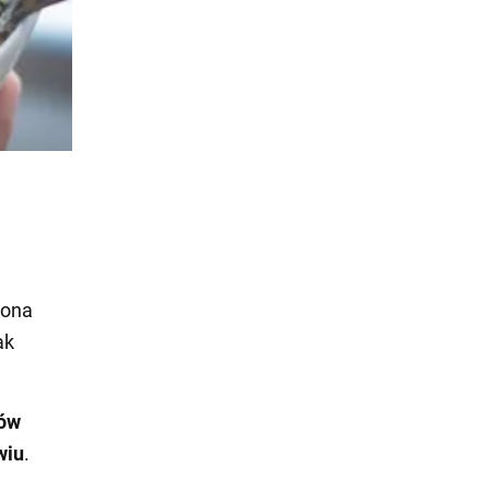
iona
ak
ków
wiu
.