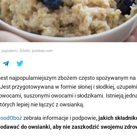
e
z jagodami. Źródło: pixabay.com
jest najpopularniejszym zbożem często spożywanym na
 Jest przygotowywana w formie słonej i słodkiej, uzupełn
owocami, suszonymi owocami i słodzikami. Istnieją jedn
których lepiej nie łączyć z owsianką.
FoodOboz
zebrała informacje i podpowie
, jakich składni
dodawać do owsianki, aby nie zaszkodzić swojemu zdro