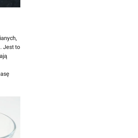
ianych,
 Jest to
ają
masę