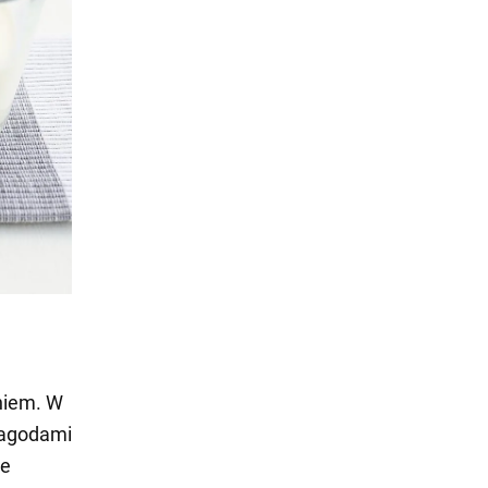
niem. W
 jagodami
je