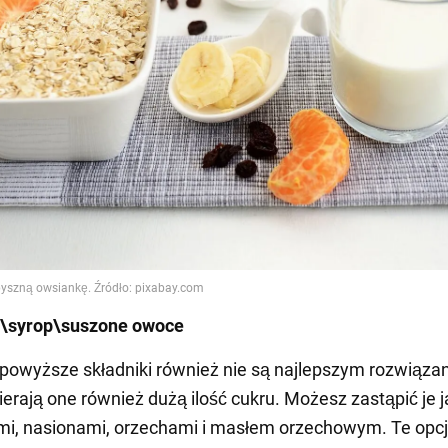
\syrop\suszone owoce
powyższe składniki również nie są najlepszym rozwiąza
erają one również dużą ilość cukru. Możesz zastąpić je
mi, nasionami, orzechami i masłem orzechowym. Te opc