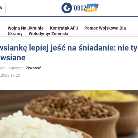
N
Wojna Na Ukrainie
Kontratak AFU
Pomoc Wojskowa Dla
Ukrainy
Wołodymyr Zełenski
siankę lepiej jeść na śniadanie: nie ty
owsiane
ka
yna Jagovych
Żywność
.2023 13:23
eństwo
a Ukrainie