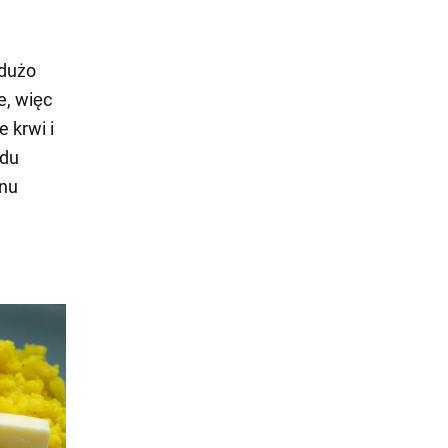
 dużo
e, więc
e krwi i
odu
anu