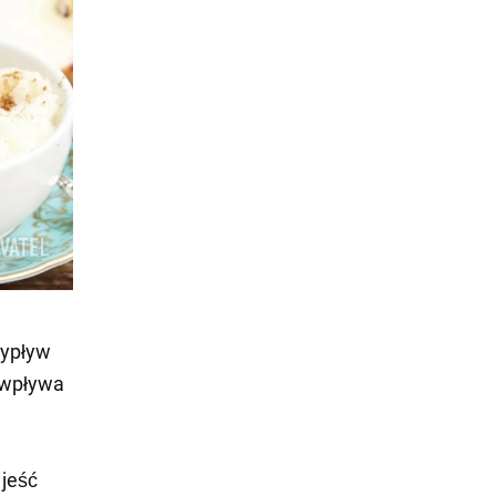
zypływ
ż wpływa
 jeść