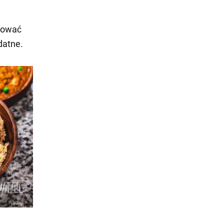
tować
datne.