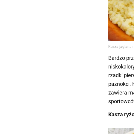
Bardzo prz
niskokalor
rzadki pie
paznokci. 
zawiera ma
sportowców
Kasza ryż