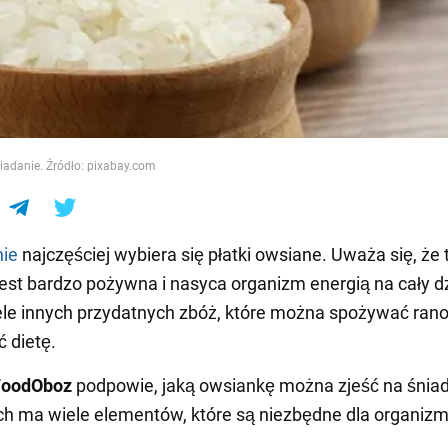
e
iadanie. Źródło: pixabay.com
nie
najczęściej wybiera się płatki owsiane. Uważa się, że 
est bardzo pożywna i nasyca organizm energią na cały dz
iele innych przydatnych zbóż, które można spożywać rano
 dietę.
FoodOboz
podpowie, jaką owsiankę można zjeść na śniad
ch ma wiele elementów, które są niezbędne dla organizm