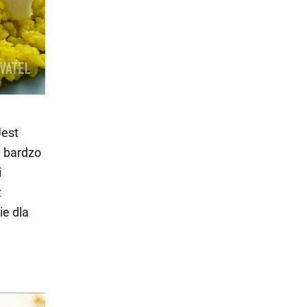
Jest
a bardzo
i
ż
ie dla