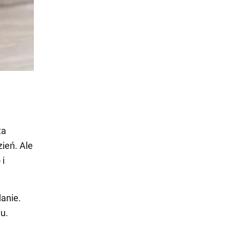
ta
ień. Ale
 i
anie.
u.