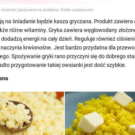
ą na śniadanie będzie kasza gryczana. Produkt zawiera
także różne witaminy. Gryka zawiera węglowodany złożon
i dodadzą energii na cały dzień. Reguluje również ciśnieni
 naczynia krwionośne. Jest bardzo przydatna dla przew
o. Spożywanie gryki rano przyczyni się do dobrego st
adto przygotowanie takiej owsianki jest dość szybkie.
lana