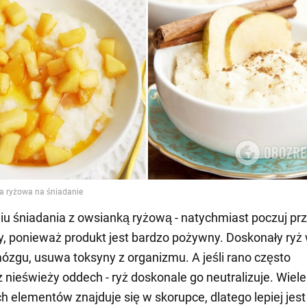
iu śniadania z owsianką ryżową - natychmiast poczuj pr
siły, ponieważ produkt jest bardzo pożywny. Doskonały ry
ózgu, usuwa toksyny z organizmu. A jeśli rano często
nieświeży oddech - ryż doskonale go neutralizuje. Wiele
h elementów znajduje się w skorupce, dlatego lepiej jest