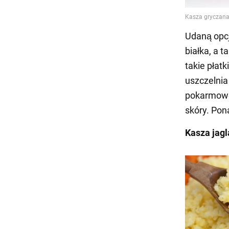
Udaną opcj
białka, a 
takie płatk
uszczelnia
pokarmoweg
skóry. Pon
Kasza jag