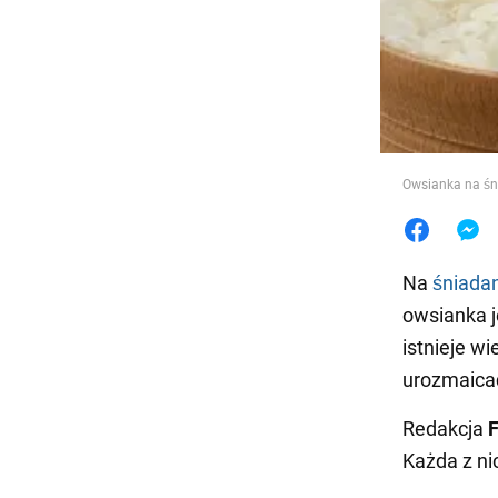
Jedzeni
Owsianka na śn
Na
śniada
owsianka j
istnieje w
urozmaicać
Redakcja
Każda z ni