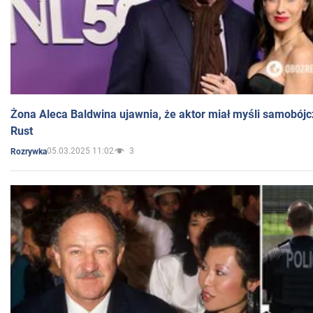
Żona Aleca Baldwina ujawnia, że aktor miał myśli samobójc
Rust
05.03.2025 11:02
3
Rozrywka