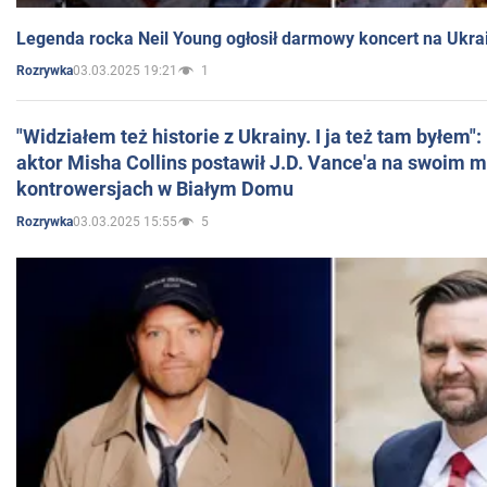
Legenda rocka Neil Young ogłosił darmowy koncert na Ukra
03.03.2025 19:21
1
Rozrywka
"Widziałem też historie z Ukrainy. I ja też tam byłem"
aktor Misha Collins postawił J.D. Vance'a na swoim m
kontrowersjach w Białym Domu
03.03.2025 15:55
5
Rozrywka