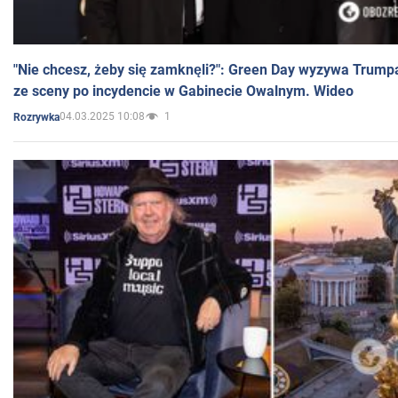
"Nie chcesz, żeby się zamknęli?": Green Day wyzywa Trump
ze sceny po incydencie w Gabinecie Owalnym. Wideo
04.03.2025 10:08
1
Rozrywka