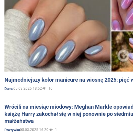
Najmodniejszy kolor manicure na wiosnę 2025: pięć
05.03.2025 18:52
10
Dama
Wrócili na miesiąc miodowy: Meghan Markle opowiada
książę Harry zakochał się w niej ponownie po siedmiu
małżeństwa
05.03.2025 16:20
1
Rozrywka