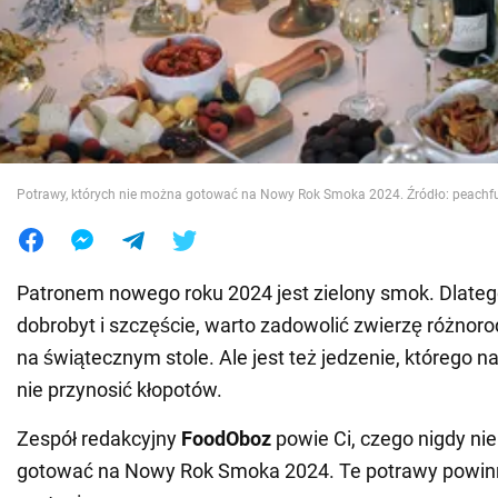
Wojna na Ukrainie
Świat
Jedzenie
Potrawy, których nie można gotować na Nowy Rok Smoka 2024. Źródło: peachfu
Patronem nowego roku 2024 jest zielony smok. Dlateg
dobrobyt i szczęście, warto zadowolić zwierzę różno
na świątecznym stole. Ale jest też jedzenie, którego n
nie przynosić kłopotów.
Zespół redakcyjny
FoodOboz
powie Ci, czego nigdy ni
gotować na Nowy Rok Smoka 2024. Te potrawy powin