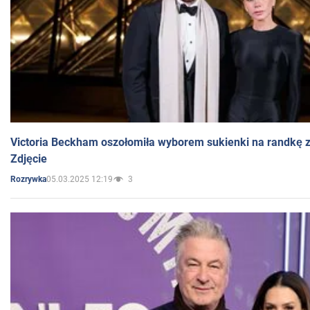
Victoria Beckham oszołomiła wyborem sukienki na randkę
Zdjęcie
05.03.2025 12:19
3
Rozrywka