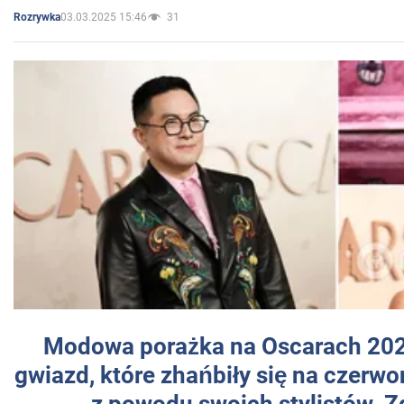
03.03.2025 15:46
31
Rozrywka
Modowa porażka na Oscarach 202
gwiazd, które zhańbiły się na czer
z powodu swoich stylistów. Z