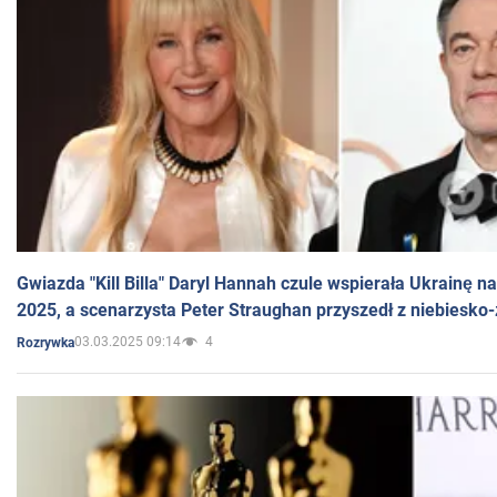
Gwiazda "Kill Billa" Daryl Hannah czule wspierała Ukrainę 
2025, a scenarzysta Peter Straughan przyszedł z niebiesko-
03.03.2025 09:14
4
Rozrywka