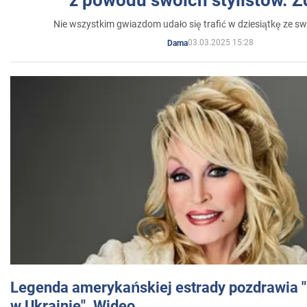
Nie wszystkim gwiazdom udało się trafić w dziesiątkę ze sw
03.03.2025 15:28
Dama
Legenda amerykańskiej estrady pozdrawia "br
w Ukrainie". Wideo