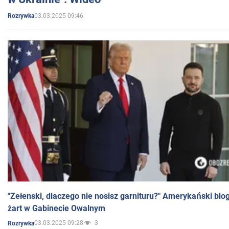
03.03.2025 09:46
Rozrywka
"Zełenski, dlaczego nie nosisz garnituru?" Amerykański blo
żart w Gabinecie Owalnym
03.03.2025 09:28
3
Rozrywka