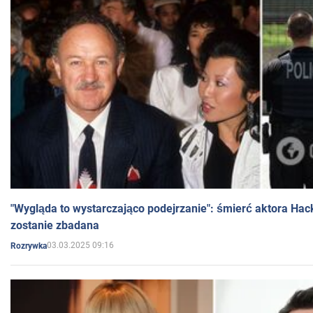
"Wygląda to wystarczająco podejrzanie": śmierć aktora Hac
zostanie zbadana
03.03.2025 09:16
Rozrywka