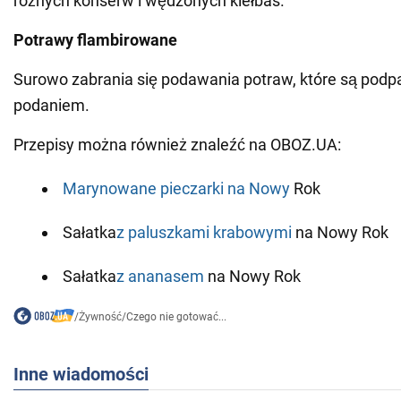
różnych konserw i wędzonych kiełbas.
Potrawy flambirowane
Surowo zabrania się podawania potraw, które są podp
podaniem.
Przepisy można również znaleźć na OBOZ.UA:
Marynowane pieczarki na Nowy
Rok
Sałatka
z paluszkami krabowymi
na Nowy Rok
Sałatka
z ananasem
na Nowy Rok
/
Żywność
/
Czego nie gotować...
Inne wiadomości