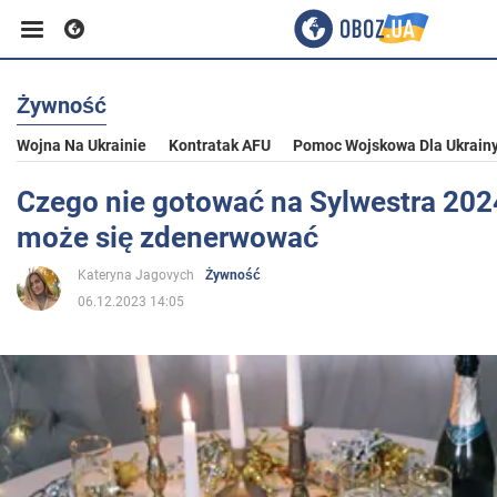
Żywność
Biznes
Wojna Na Ukrainie
Kontratak AFU
Pomoc Wojskowa Dla Ukrain
Sport
Czego nie gotować na Sylwestra 202
może się zdenerwować
Rozrywka
Kateryna Jagovych
Żywność
06.12.2023 14:05
Życie
Polityka
Społeczeństwo