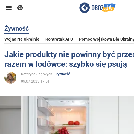
Żywność
Biznes
Wojna Na Ukrainie
Kontratak AFU
Pomoc Wojskowa Dla Ukrain
Sport
Jakie produkty nie powinny być pr
razem w lodówce: szybko się psują
Rozrywka
Kateryna Jagovych
Żywność
09.07.2023 17:51
Życie
Polityka
Społeczeństwo