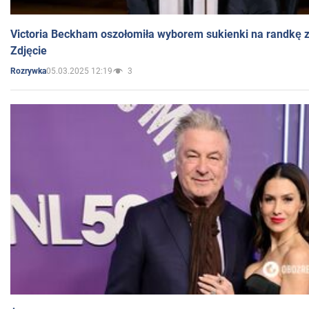
Victoria Beckham oszołomiła wyborem sukienki na randkę
Zdjęcie
05.03.2025 12:19
3
Rozrywka