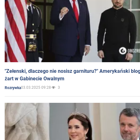
"Zełenski, dlaczego nie nosisz garnituru?" Amerykański blo
żart w Gabinecie Owalnym
03.03.2025 09:28
3
Rozrywka