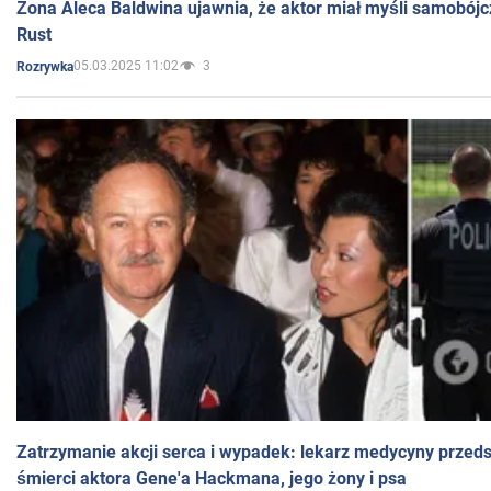
Żona Aleca Baldwina ujawnia, że aktor miał myśli samobójc
Rust
05.03.2025 11:02
3
Rozrywka
Zatrzymanie akcji serca i wypadek: lekarz medycyny przedst
śmierci aktora Gene'a Hackmana, jego żony i psa