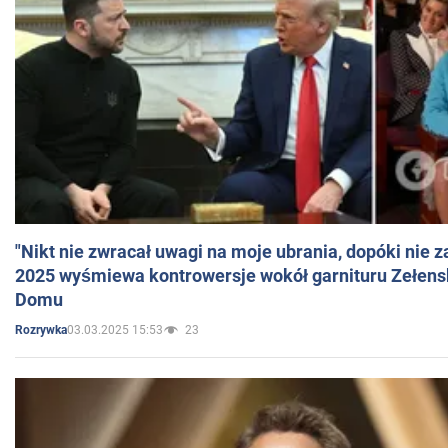
"Nikt nie zwracał uwagi na moje ubrania, dopóki nie z
2025 wyśmiewa kontrowersje wokół garnituru Zełens
Domu
03.03.2025 15:53
23
Rozrywka