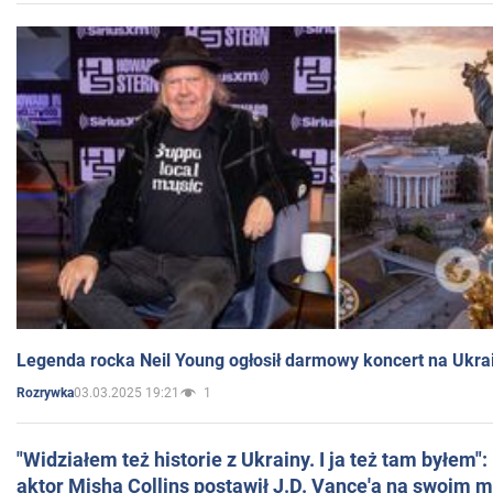
Legenda rocka Neil Young ogłosił darmowy koncert na Ukra
03.03.2025 19:21
1
Rozrywka
"Widziałem też historie z Ukrainy. I ja też tam byłem"
aktor Misha Collins postawił J.D. Vance'a na swoim m