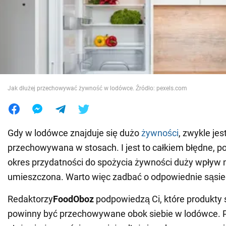
Wojna na Ukrainie
Świat
Jedzenie
Jak dłużej przechowywać żywność w lodówce. Źródło: pexels.com
Gdy w lodówce znajduje się dużo
żywności
, zwykle jes
przechowywana w stosach. I jest to całkiem błędne, po
okres przydatności do spożycia żywności duży wpływ m
umieszczona. Warto więc zadbać o odpowiednie sąsi
Redaktorzy
FoodOboz
podpowiedzą Ci, które produkty
powinny być przechowywane obok siebie w lodówce. 