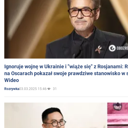
Ignoruje wojnę w Ukrainie i "wiąże się" z Rosjanami: 
na Oscarach pokazał swoje prawdziwe stanowisko w s
Wideo
03.03.2025 15:46
31
Rozrywka