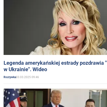
Legenda amerykańskiej estrady pozdrawia "br
w Ukrainie". Wideo
03.03.2025 09:46
Rozrywka