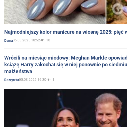
Najmodniejszy kolor manicure na wiosnę 2025: pięć
05.03.2025 18:52
10
Dama
Wrócili na miesiąc miodowy: Meghan Markle opowiada
książę Harry zakochał się w niej ponownie po siedmiu
małżeństwa
05.03.2025 16:20
1
Rozrywka