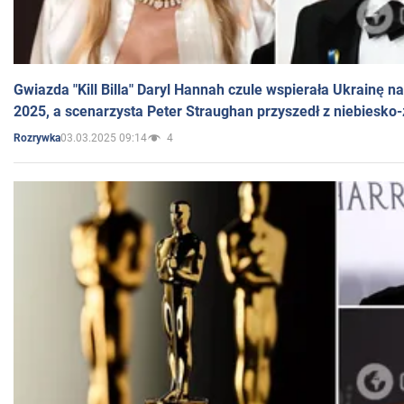
Gwiazda "Kill Billa" Daryl Hannah czule wspierała Ukrainę 
2025, a scenarzysta Peter Straughan przyszedł z niebiesko-
03.03.2025 09:14
4
Rozrywka