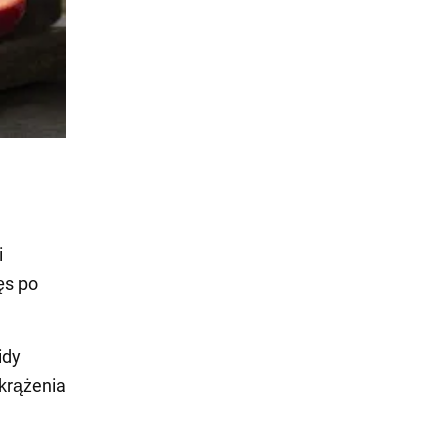
i
ęs po
idy
 krążenia