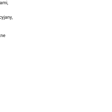
ami,
cyjany,
tne