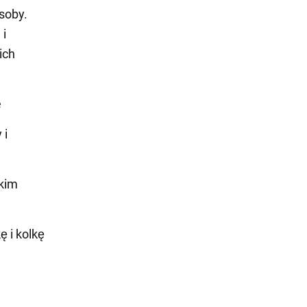
soby.
 i
ich
e
 i
okim
 i kolkę