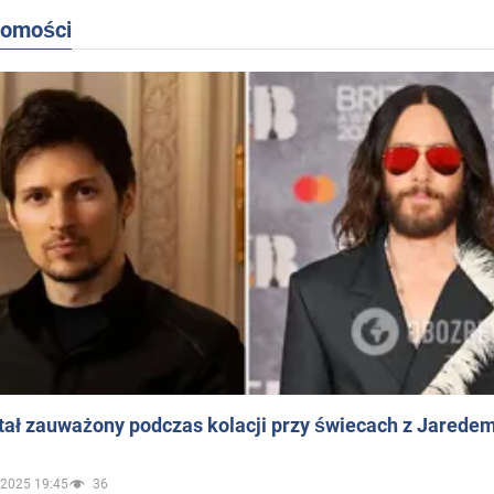
domości
ał zauważony podczas kolacji przy świecach z Jaredem
.2025 19:45
36