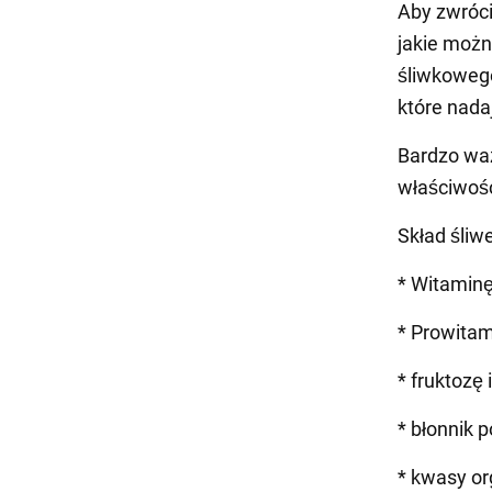
Aby zwróci
jakie możn
śliwkowego
które nada
Bardzo waż
właściwośc
Skład śliw
* Witamin
* Prowitam
* fruktozę
* błonnik
* kwasy o