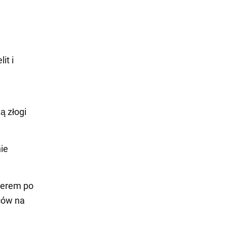
it i
ą złogi
nie
serem po
ców na