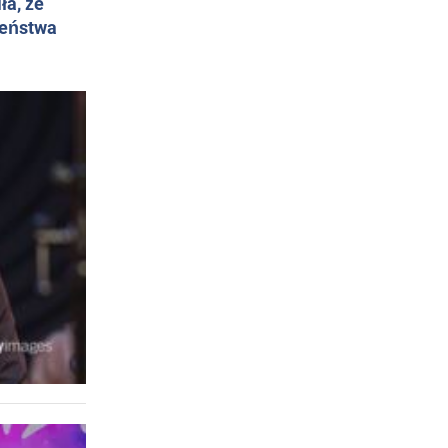
ła, że
żeństwa