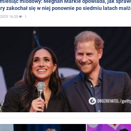
 miesiąc miodowy: Meghan Markle opowiada, jak sprawi
ry zakochał się w niej ponownie po siedmiu latach mał
.2025 16:20
1