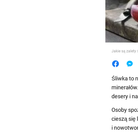
Jedzeni
Jakie są zalety
Śliwka to 
minerałów.
desery i na
Osoby spo
cieszą się
i nowotwor