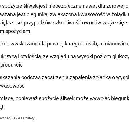
spożycie śliwek jest niebezpieczne nawet dla zdrowej o
aszana jest biegunka, zwiększona kwasowość w żołądku
iększości przypadków szkodliwość owoców wiąże się z 
m spożyciem.
przeciwwskazane dla pewnej kategorii osób, a mianowici
cukrzycą i otyłością, ze względu na wysoki poziom glukozy
 produkcie
skazania podczas zaostrzenia zapalenia żołądka o wys
kwasowości
rmiące, ponieważ spożycie śliwek może wywołać biegunkę
t.
ywność
/
Jakie są zalety...