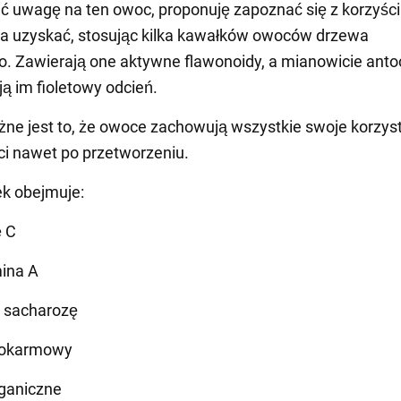
ć uwagę na ten owoc, proponuję zapoznać się z korzyści
a uzyskać, stosując kilka kawałków owoców drzewa
. Zawierają one aktywne flawonoidy, a mianowicie anto
ją im fioletowy odcień.
ne jest to, że owoce zachowują wszystkie swoje korzys
i nawet po przetworzeniu.
ek obejmuje:
ę C
ina A
 i sacharozę
 pokarmowy
rganiczne