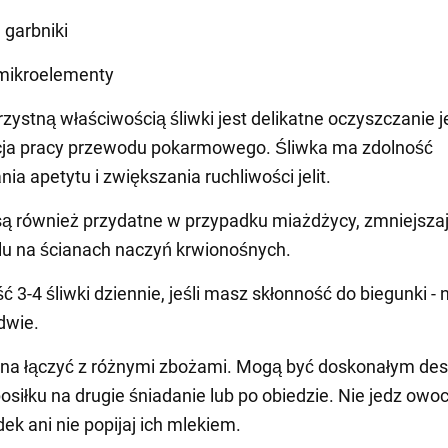
 garbniki
 mikroelementy
ystną właściwością śliwki jest delikatne oczyszczanie jel
cja pracy przewodu pokarmowego. Śliwka ma zdolność
ia apetytu i zwiększania ruchliwości jelit.
ą również przydatne w przypadku miażdżycy, zmniejszaj
lu na ścianach naczyń krwionośnych.
 3-4 śliwki dziennie, jeśli masz skłonność do biegunki - 
dwie.
żna łączyć z różnymi zbożami. Mogą być doskonałym de
siłku na drugie śniadanie lub po obiedzie. Nie jedz owo
ek ani nie popijaj ich mlekiem.