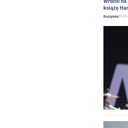
Wrócili na
książę Har
05.03
Rozrywka