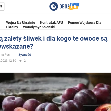
N
Wojna Na Ukrainie
Kontratak AFU
Pomoc Wojskowa Dla
Ukrainy
Wołodymyr Zełenski
ą zalety śliwek i dla kogo te owoce są
wwskazane?
ka
ana Fus
Żywność
.2023 12:30
2
eństwo
a Ukrainie