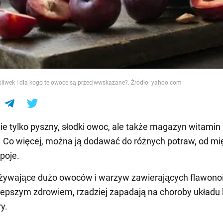
e
 śliwek i dla kogo te owoce są przeciwwskazane?. Źródło: yahoo.com
nie tylko pyszny, słodki owoc, ale także magazyn witamin 
 Co więcej, można ją dodawać do różnych potraw, od mi
poje.
żywające dużo owoców i warzyw zawierających flawono
 lepszym zdrowiem, rzadziej zapadają na choroby układu
y.