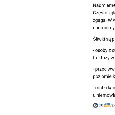
Nadmierne 
Często zgł
zgaga. W w
nadmierny
Śliwki są 
- osoby z 
fruktozy w
- przeciww
poziomie 
- matki ka
u niemowlą
/
Ż