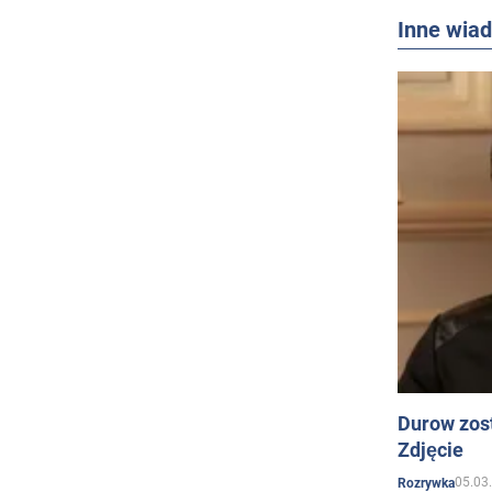
Inne wia
Durow zost
Zdjęcie
05.03
Rozrywka