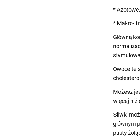
* Azotowe,
* Makro- i
Główną korz
normaliza
stymulowan
Owoce te s
cholestero
Możesz jeść
więcej niż 
Śliwki mo
głównym po
pusty żołąd