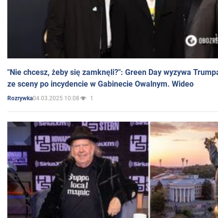
"Nie chcesz, żeby się zamknęli?": Green Day wyzywa Trump
ze sceny po incydencie w Gabinecie Owalnym. Wideo
04.03.2025 10:08
1
Rozrywka