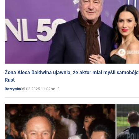
Żona Aleca Baldwina ujawnia, że aktor miał myśli samobójc
Rust
05.03.2025 11:02
3
Rozrywka