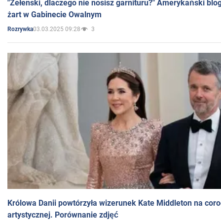
"Zełenski, dlaczego nie nosisz garnituru?" Amerykański blo
żart w Gabinecie Owalnym
03.03.2025 09:28
3
Rozrywka
Królowa Danii powtórzyła wizerunek Kate Middleton na coro
artystycznej. Porównanie zdjęć