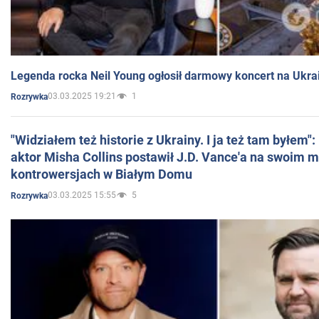
Legenda rocka Neil Young ogłosił darmowy koncert na Ukra
03.03.2025 19:21
1
Rozrywka
"Widziałem też historie z Ukrainy. I ja też tam byłem"
aktor Misha Collins postawił J.D. Vance'a na swoim m
kontrowersjach w Białym Domu
03.03.2025 15:55
5
Rozrywka