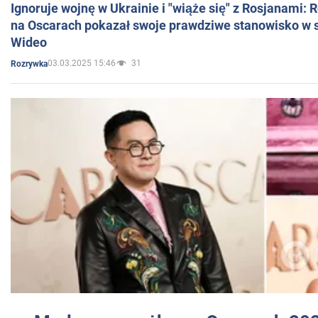
Ignoruje wojnę w Ukrainie i "wiąże się" z Rosjanami: 
na Oscarach pokazał swoje prawdziwe stanowisko w s
Wideo
03.03.2025 15:46
31
Rozrywka