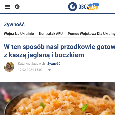
Żywność
Biznes
Wojna Na Ukrainie
Kontratak AFU
Pomoc Wojskowa Dla Ukrain
Sport
W ten sposób nasi przodkowie gotow
z kaszą jaglaną i boczkiem
Rozrywka
Kateryna Jagovych
Żywność
17.02.2024 16:09
1
Życie
Polityka
Społeczeństwo