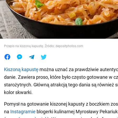
Wojna na Ukrainie
Świat
Jedzenie
Przepis na kiszoną kapustę. Źródło: depositphotos.com
Kiszoną kapustę
można uznać za prawdziwie autentyc
danie. Zawiera proso, które było często gotowane w c
starożytnych. Główną atrakcją tego dania są również 
kolor skwarki.
Pomysł na gotowanie kiszonej kapusty z boczkiem zos
na
Instagramie
blogerki kulinarnej Myrosławy Pekariuk