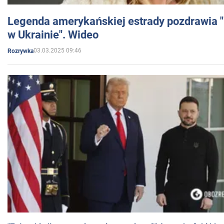
Legenda amerykańskiej estrady pozdrawia "br
w Ukrainie". Wideo
03.03.2025 09:46
Rozrywka