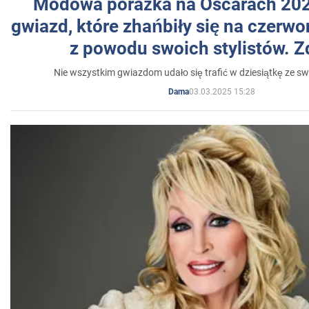
Modowa porażka na Oscarach 202
gwiazd, które zhańbiły się na czer
z powodu swoich stylistów. Z
Nie wszystkim gwiazdom udało się trafić w dziesiątkę ze sw
03.03.2025 15:28
Dama