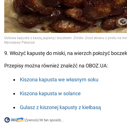
9. Włożyć kapustę do miski, na wierzch położyć boczek
Przepisy można również znaleźć na OBOZ.UA:
Kiszona kapusta we własnym soku
Kiszona kapusta w solance
Gulasz z kiszonej kapusty z kiełbasą
/
Żywność
/
W ten sposób...