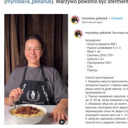
(
myroslava_pekariuk
). Warzywo powinno być sfermen