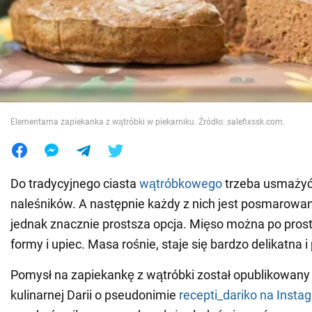
Wojna na Ukrainie
Świat
Jedzenie
Elementarna zapiekanka z wątróbki w piekarniku. Źródło: salefixssk.com.
Do tradycyjnego ciasta
wątróbkowego
trzeba usmażyć
naleśników. A następnie każdy z nich jest posmarowan
jednak znacznie prostsza opcja. Mięso można po prost
formy i upiec. Masa rośnie, staje się bardzo delikatna i
Pomysł na zapiekankę z wątróbki został opublikowany n
kulinarnej Darii o pseudonimie
recepti_dariko
na Insta