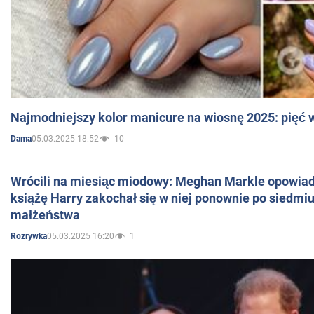
Najmodniejszy kolor manicure na wiosnę 2025: pięć
05.03.2025 18:52
10
Dama
Wrócili na miesiąc miodowy: Meghan Markle opowiada
książę Harry zakochał się w niej ponownie po siedmiu
małżeństwa
05.03.2025 16:20
1
Rozrywka