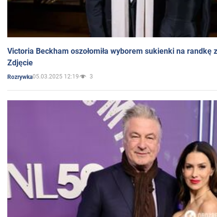
Victoria Beckham oszołomiła wyborem sukienki na randkę
Zdjęcie
05.03.2025 12:19
3
Rozrywka