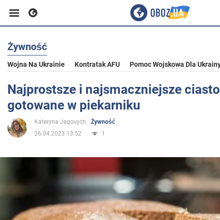
Żywność
Biznes
Wojna Na Ukrainie
Kontratak AFU
Pomoc Wojskowa Dla Ukrain
Sport
Najprostsze i najsmaczniejsze ciast
gotowane w piekarniku
Rozrywka
Kateryna Jagovych
Żywność
26.04.2023 13:52
1
Życie
Polityka
Społeczeństwo