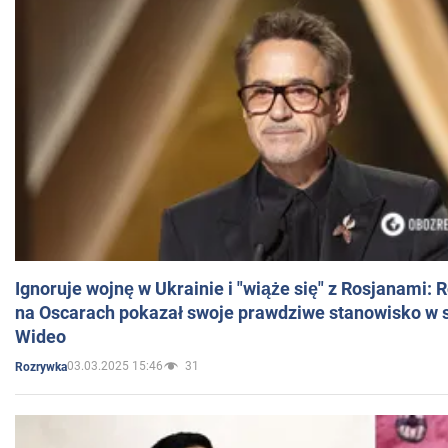
Ignoruje wojnę w Ukrainie i "wiąże się" z Rosjanami: 
na Oscarach pokazał swoje prawdziwe stanowisko w s
Wideo
03.03.2025 15:46
31
Rozrywka