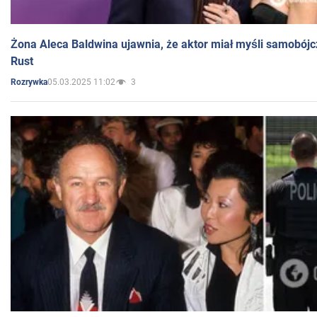
Żona Aleca Baldwina ujawnia, że aktor miał myśli samobójc
Rust
05.03.2025 11:02
3
Rozrywka