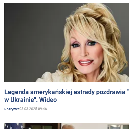
Legenda amerykańskiej estrady pozdrawia "br
w Ukrainie". Wideo
03.03.2025 09:46
Rozrywka