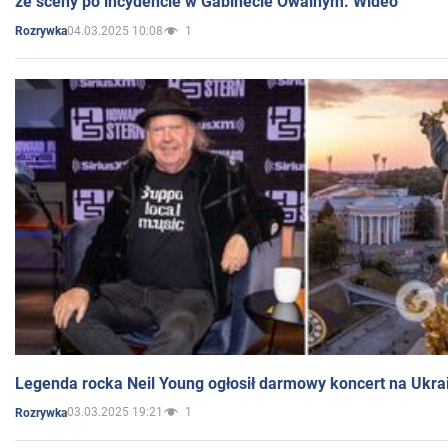
ze sceny po incydencie w Gabinecie Owalnym. Wideo
04.03.2025 10:08
1
Rozrywka
Legenda rocka Neil Young ogłosił darmowy koncert na Ukra
03.03.2025 19:21
1
Rozrywka