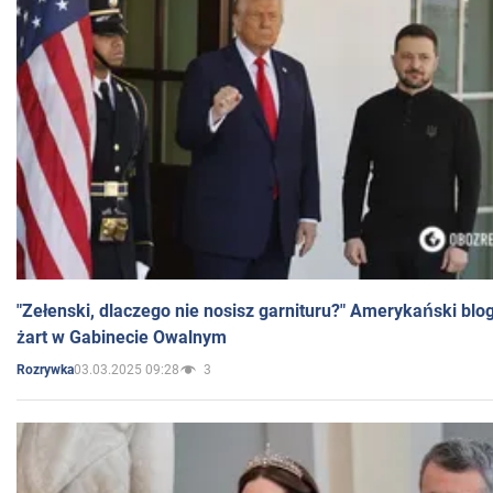
"Zełenski, dlaczego nie nosisz garnituru?" Amerykański blo
żart w Gabinecie Owalnym
03.03.2025 09:28
3
Rozrywka