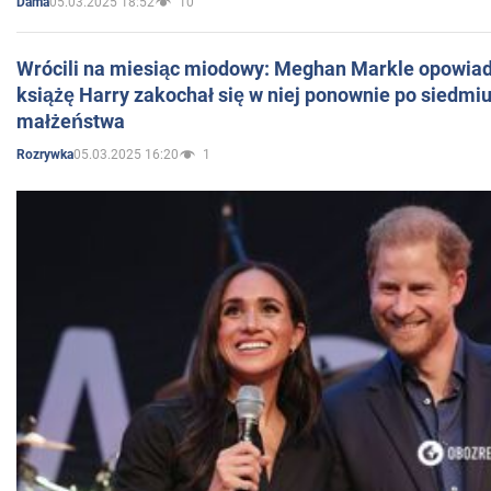
05.03.2025 18:52
10
Dama
Wrócili na miesiąc miodowy: Meghan Markle opowiada
książę Harry zakochał się w niej ponownie po siedmiu
małżeństwa
05.03.2025 16:20
1
Rozrywka