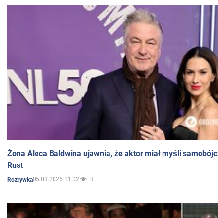
Żona Aleca Baldwina ujawnia, że aktor miał myśli samobójc
Rust
05.03.2025 11:02
3
Rozrywka