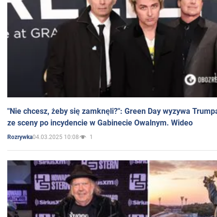
"Nie chcesz, żeby się zamknęli?": Green Day wyzywa Trump
ze sceny po incydencie w Gabinecie Owalnym. Wideo
04.03.2025 10:08
1
Rozrywka