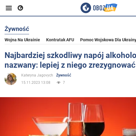
Żywność
Biznes
Wojna Na Ukrainie
Kontratak AFU
Pomoc Wojskowa Dla Ukrain
Sport
Najbardziej szkodliwy napój alkohol
nazwany: lepiej z niego zrezygnować
Rozrywka
Kateryna Jagovych
Żywność
15.11.2023 13:08
7
Życie
Polityka
Społeczeństwo