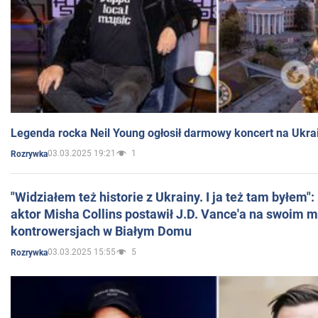
Legenda rocka Neil Young ogłosił darmowy koncert na Ukra
03.03.2025 19:21
1
Rozrywka
"Widziałem też historie z Ukrainy. I ja też tam byłem"
aktor Misha Collins postawił J.D. Vance'a na swoim m
kontrowersjach w Białym Domu
03.03.2025 15:55
5
Rozrywka