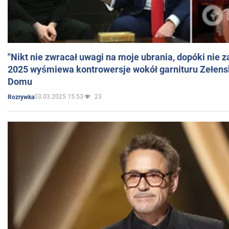
"Nikt nie zwracał uwagi na moje ubrania, dopóki nie z
2025 wyśmiewa kontrowersje wokół garnituru Zełens
Domu
03.03.2025 15:53
23
Rozrywka