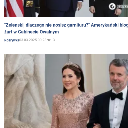
"Zełenski, dlaczego nie nosisz garnituru?" Amerykański blo
żart w Gabinecie Owalnym
03.03.2025 09:28
3
Rozrywka