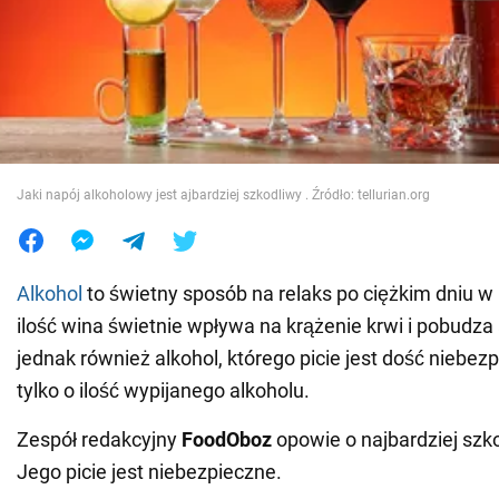
Wojna na Ukrainie
Świat
Jedzenie
Jaki napój alkoholowy jest ajbardziej szkodliwy . Źródło: tellurian.org
Alkohol
to świetny sposób na relaks po ciężkim dniu w 
ilość wina świetnie wpływa na krążenie krwi i pobudza a
jednak również alkohol, którego picie jest dość niebezp
tylko o ilość wypijanego alkoholu.
Zespół redakcyjny
FoodOboz
opowie o najbardziej szk
Jego picie jest niebezpieczne.