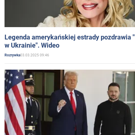
Legenda amerykańskiej estrady pozdrawia "br
w Ukrainie". Wideo
03.03.2025 09:46
Rozrywka