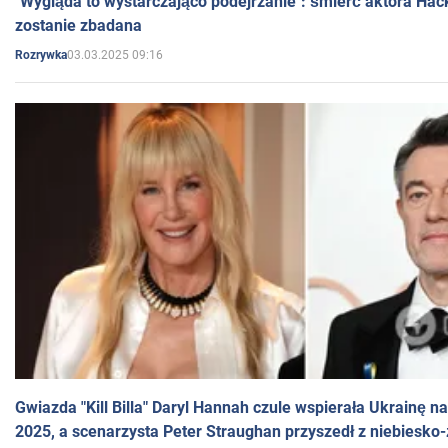
"Wygląda to wystarczająco podejrzanie": śmierć aktora Hac
zostanie zbadana
03.03.2025 09:16
Rozrywka
Gwiazda "Kill Billa" Daryl Hannah czule wspierała Ukrainę 
2025, a scenarzysta Peter Straughan przyszedł z niebiesko-