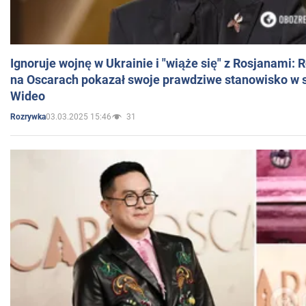
Ignoruje wojnę w Ukrainie i "wiąże się" z Rosjanami: 
na Oscarach pokazał swoje prawdziwe stanowisko w s
Wideo
03.03.2025 15:46
31
Rozrywka