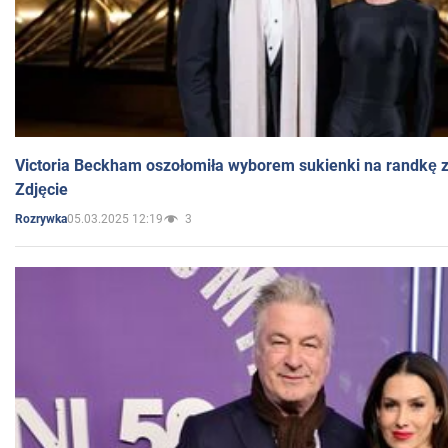
Victoria Beckham oszołomiła wyborem sukienki na randkę
Zdjęcie
05.03.2025 12:19
3
Rozrywka