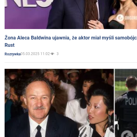
Żona Aleca Baldwina ujawnia, że aktor miał myśli samobójc
Rust
05.03.2025 11:02
3
Rozrywka