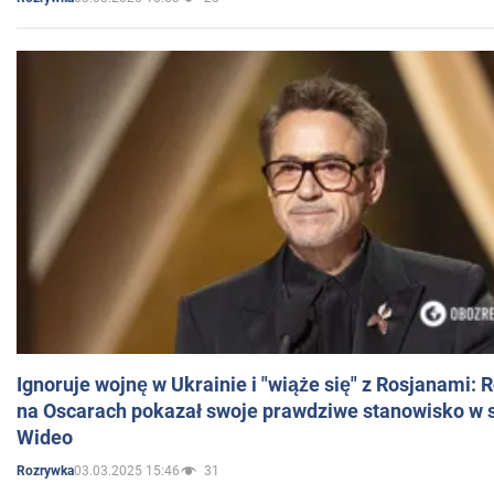
Ignoruje wojnę w Ukrainie i "wiąże się" z Rosjanami: 
na Oscarach pokazał swoje prawdziwe stanowisko w s
Wideo
03.03.2025 15:46
31
Rozrywka