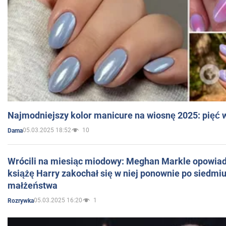
Najmodniejszy kolor manicure na wiosnę 2025: pięć
05.03.2025 18:52
10
Dama
Wrócili na miesiąc miodowy: Meghan Markle opowiada
książę Harry zakochał się w niej ponownie po siedmiu
małżeństwa
05.03.2025 16:20
1
Rozrywka