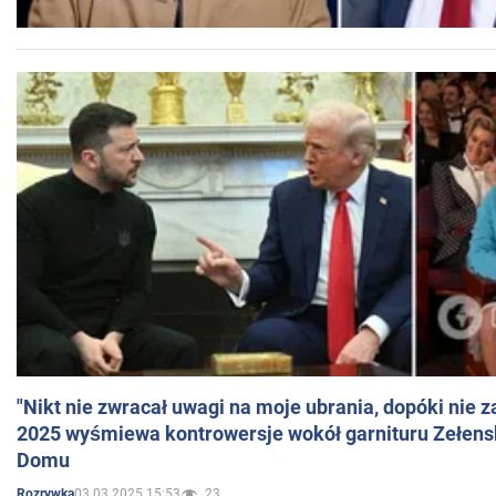
"Nikt nie zwracał uwagi na moje ubrania, dopóki nie z
2025 wyśmiewa kontrowersje wokół garnituru Zełens
Domu
03.03.2025 15:53
23
Rozrywka