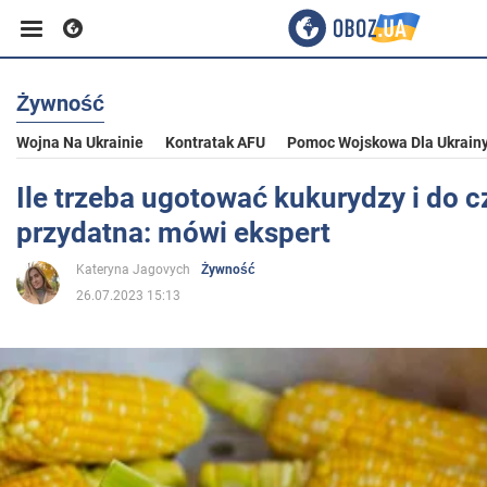
Żywność
Biznes
Wojna Na Ukrainie
Kontratak AFU
Pomoc Wojskowa Dla Ukrain
Sport
Ile trzeba ugotować kukurydzy i do c
przydatna: mówi ekspert
Rozrywka
Kateryna Jagovych
Żywność
26.07.2023 15:13
Życie
Polityka
Społeczeństwo