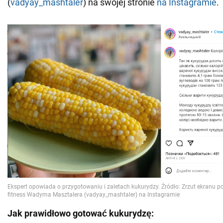
(
vadyay_mashtaler
) na swojej stronie
na Instagramie
.
Jak prawidłowo gotować kukurydzę: