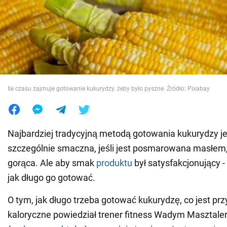
Wojna na Ukrainie
Świat
Jedzenie
Ile czasu zajmuje gotowanie kukurydzy. żeby było pyszne. Źródło: Pixabay
Najbardziej tradycyjną metodą gotowania kukurydzy je
szczególnie smaczna, jeśli jest posmarowana masłem, 
gorąca. Ale aby smak
produktu
był satysfakcjonujący -
jak długo go gotować.
O tym, jak długo trzeba gotować kukurydzę, co jest przy
kaloryczne powiedział trener fitness Wadym Masztale