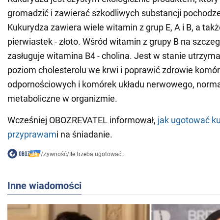
gromadzić i zawierać szkodliwych substancji pochodz
Kukurydza zawiera wiele witamin z grup E, A i B, a takż
pierwiastek - złoto. Wśród witamin z grupy B na szcz
zasługuje witamina B4 - cholina. Jest w stanie utrzym
poziom cholesterolu we krwi i poprawić zdrowie komó
odpornościowych i komórek układu nerwowego, norma
metaboliczne w organizmie.
Wcześniej OBOZREVATEL informował,
jak ugotować ku
przyprawam
i na śniadanie.
/
Żywność
/
Ile trzeba ugotować...
Inne wiadomości