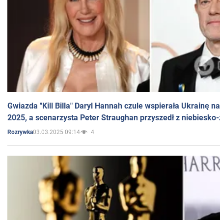
Gwiazda "Kill Billa" Daryl Hannah czule wspierała Ukrainę 
2025, a scenarzysta Peter Straughan przyszedł z niebiesko-
03.03.2025 09:14
4
Rozrywka