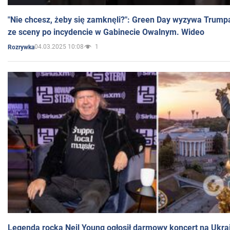
"Nie chcesz, żeby się zamknęli?": Green Day wyzywa Trump
ze sceny po incydencie w Gabinecie Owalnym. Wideo
04.03.2025 10:08
1
Rozrywka
Legenda rocka Neil Young ogłosił darmowy koncert na Ukra