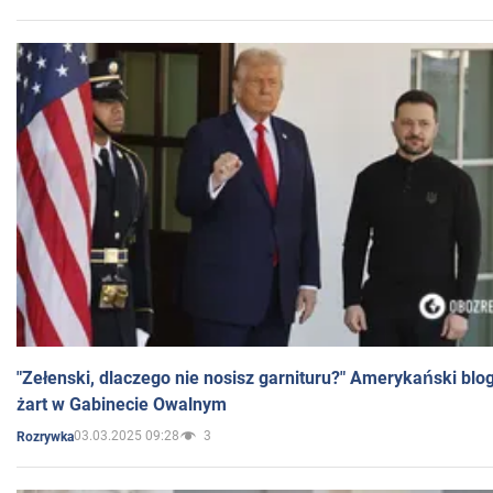
"Zełenski, dlaczego nie nosisz garnituru?" Amerykański blo
żart w Gabinecie Owalnym
03.03.2025 09:28
3
Rozrywka