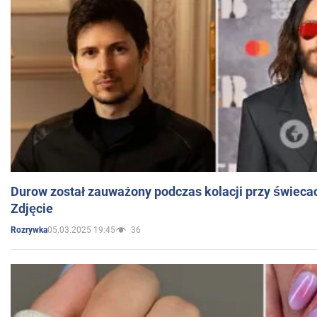
Durow został zauważony podczas kolacji przy świeca
Zdjęcie
05.03.2025 19:45
36
Rozrywka