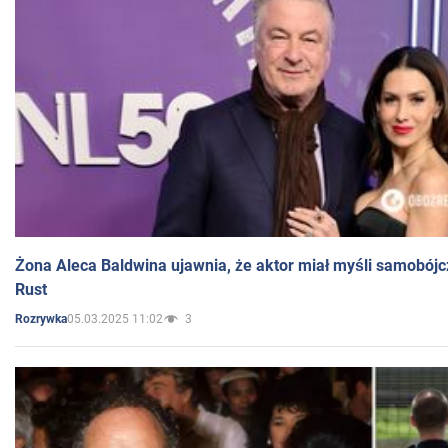
Żona Aleca Baldwina ujawnia, że aktor miał myśli samobójc
Rust
05.03.2025 11:02
3
Rozrywka