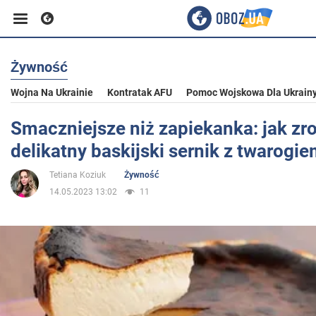
Żywność
Biznes
Wojna Na Ukrainie
Kontratak AFU
Pomoc Wojskowa Dla Ukrain
Sport
Smaczniejsze niż zapiekanka: jak zr
delikatny baskijski sernik z twarogi
Rozrywka
Tetiana Koziuk
Żywność
14.05.2023 13:02
11
Życie
Polityka
Społeczeństwo