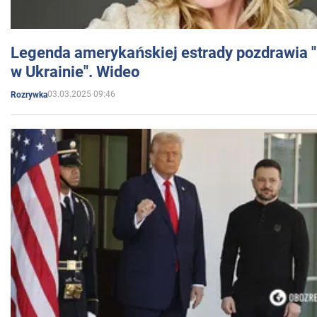
Legenda amerykańskiej estrady pozdrawia "br
w Ukrainie". Wideo
03.03.2025 09:46
Rozrywka