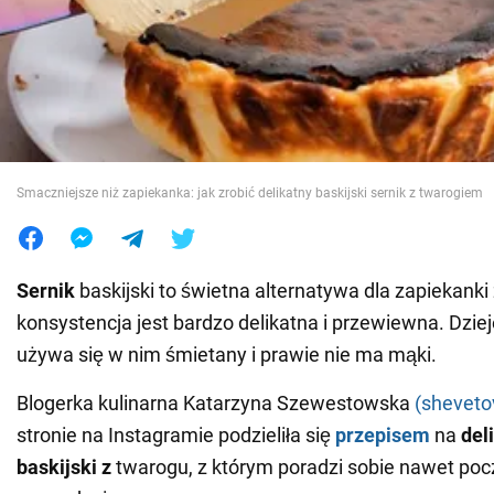
Wojna na Ukrainie
Świat
Jedzenie
Smaczniejsze niż zapiekanka: jak zrobić delikatny baskijski sernik z twarogiem
Sernik
baskijski to świetna alternatywa dla zapiekanki
konsystencja jest bardzo delikatna i przewiewna. Dziej
używa się w nim śmietany i prawie nie ma mąki.
Blogerka kulinarna Katarzyna Szewestowska
(sheveto
stronie na Instagramie podzieliła się
przepisem
na
del
baskijski z
twarogu, z którym poradzi sobie nawet poc