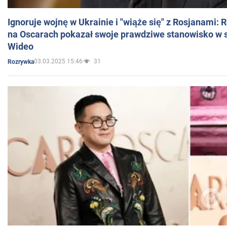
Ignoruje wojnę w Ukrainie i "wiąże się" z Rosjanami: 
na Oscarach pokazał swoje prawdziwe stanowisko w s
Wideo
03.03.2025 15:46
31
Rozrywka