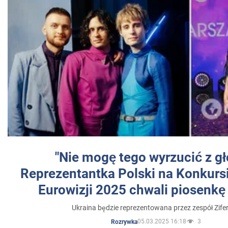
"Nie mogę tego wyrzucić z gł
Reprezentantka Polski na Konkurs
Eurowizji 2025 chwali piosenkę
Ukraina będzie reprezentowana przez zespół Zifer
05.03.2025 16:18
3
Rozrywka