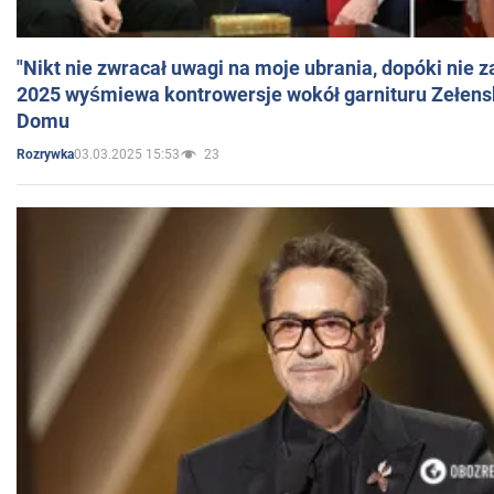
"Nikt nie zwracał uwagi na moje ubrania, dopóki nie z
2025 wyśmiewa kontrowersje wokół garnituru Zełens
Domu
03.03.2025 15:53
23
Rozrywka