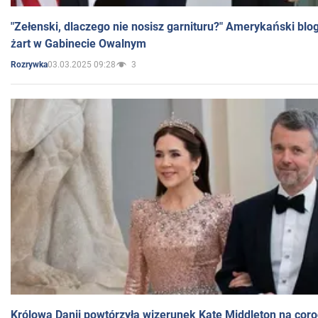
"Zełenski, dlaczego nie nosisz garnituru?" Amerykański blo
żart w Gabinecie Owalnym
03.03.2025 09:28
3
Rozrywka
Królowa Danii powtórzyła wizerunek Kate Middleton na coro