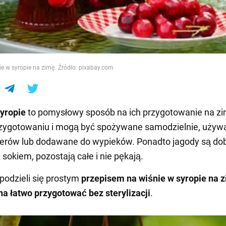
e
ie w syropie na zimę. Źródło: pixabay.com
yropie
to pomysłowy sposób na ich przygotowanie na zi
rzygotowaniu i mogą być spożywane samodzielnie, używ
serów lub dodawane do wypieków. Ponadto jagody są do
sokiem, pozostają całe i nie pękają.
podzieli się prostym
przepisem na wiśnie w syropie na z
a łatwo przygotować bez sterylizacji
.