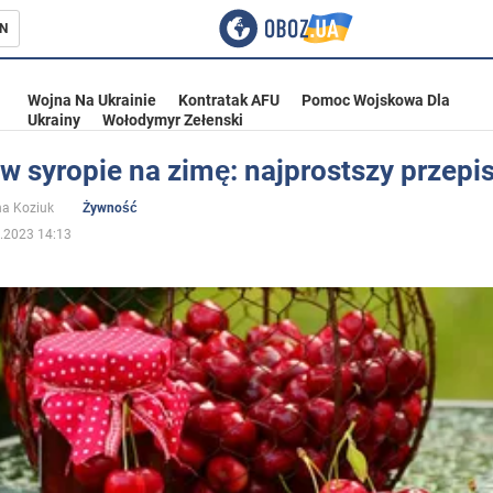
N
Wojna Na Ukrainie
Kontratak AFU
Pomoc Wojskowa Dla
Ukrainy
Wołodymyr Zełenski
w syropie na zimę: najprostszy przepi
ka
na Koziuk
Żywność
.2023 14:13
eństwo
a Ukrainie