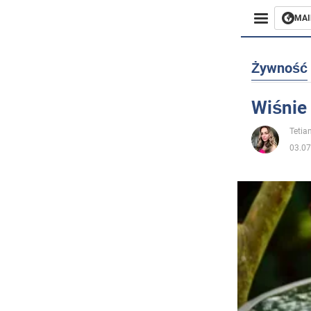
MAI
Biznes
Żywność
Sport
Wiśnie 
Rozryw
Tetia
03.07
Życie
Polityka
Społecz
Wojna n
Świat