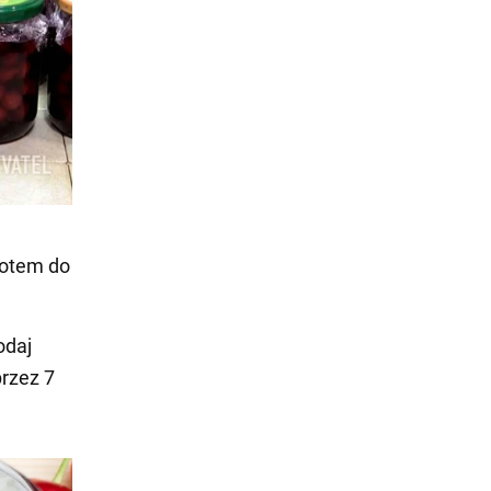
rotem do
odaj
przez 7