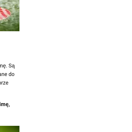
mę. Są
ane do
brze
imę,