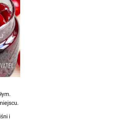
płym.
miejscu.
śni i