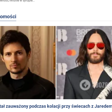
ywność
/
Wiśnie w syropie...
domości
ał zauważony podczas kolacji przy świecach z Jaredem