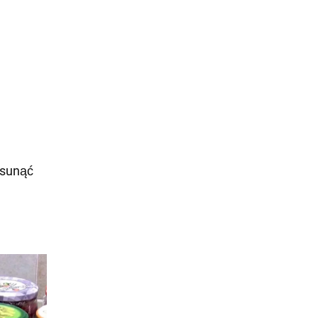
usunąć