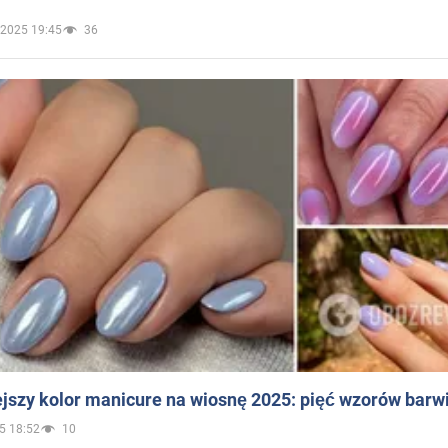
.2025 19:45
36
jszy kolor manicure na wiosnę 2025: pięć wzorów barw
5 18:52
10