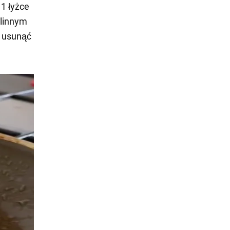
 1 łyżce
ślinnym
y usunąć