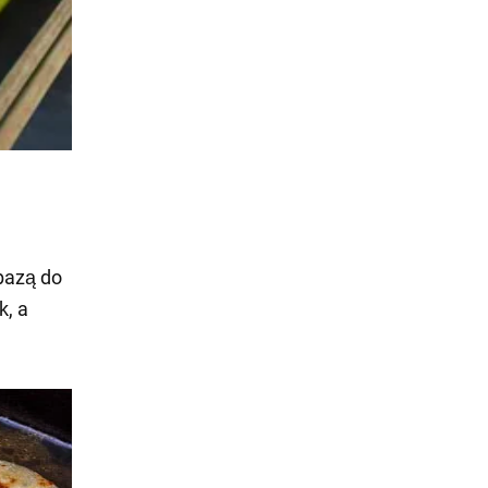
bazą do
k, a