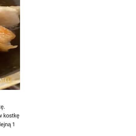
tę.
w kostkę
lejną 1