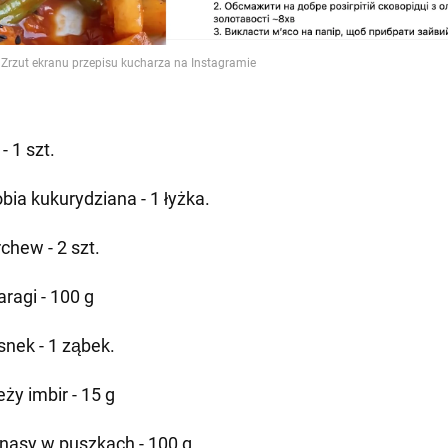
 - 1 szt.
obia kukurydziana - 1 łyżka.
chew - 2 szt.
aragi - 100 g
snek - 1 ząbek.
ży imbir - 15 g
nasy w puszkach - 100 g