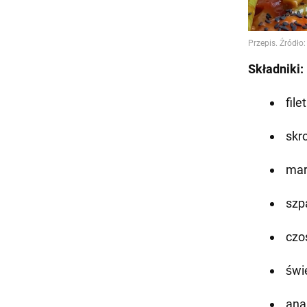
Składniki:
filet
skr
mar
szp
czo
świe
ana