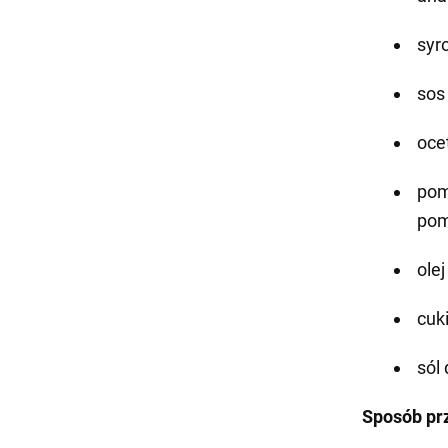
syr
sos 
ocet
pom
pom
ole
cuki
sól
Sposób pr