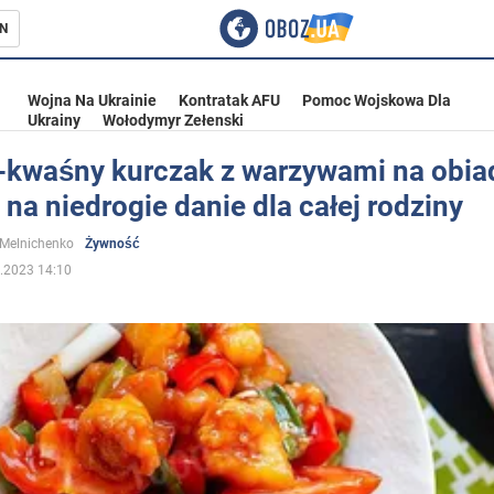
N
Wojna Na Ukrainie
Kontratak AFU
Pomoc Wojskowa Dla
Ukrainy
Wołodymyr Zełenski
-kwaśny kurczak z warzywami na obia
 na niedrogie danie dla całej rodziny
ka
 Melnichenko
Żywność
.2023 14:10
eństwo
a Ukrainie