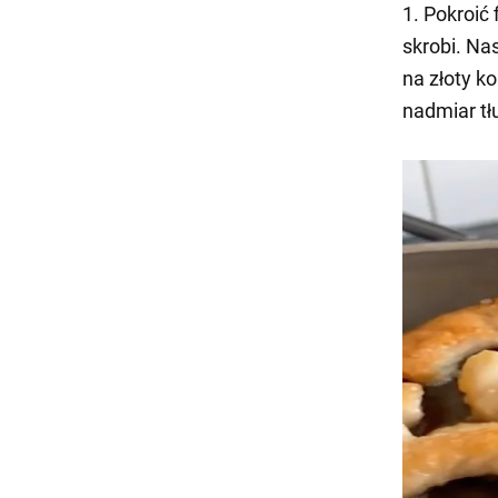
1. Pokroić 
skrobi. Na
na złoty k
nadmiar tł