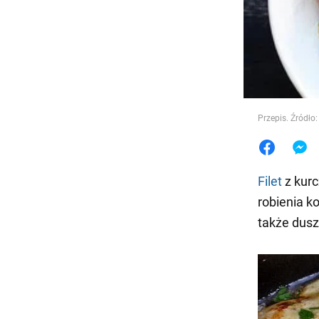
Jedzeni
Przepis. Źródło
Filet
z kurc
robienia k
także dusz