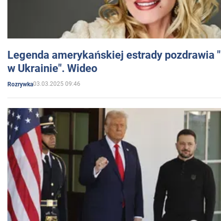
Legenda amerykańskiej estrady pozdrawia "br
w Ukrainie". Wideo
03.03.2025 09:46
Rozrywka