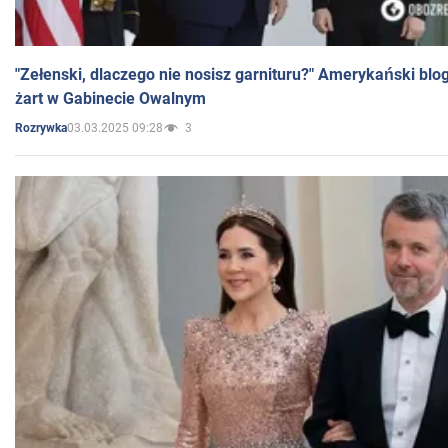
"Zełenski, dlaczego nie nosisz garnituru?" Amerykański blo
żart w Gabinecie Owalnym
03.03.2025 09:28
3
Rozrywka