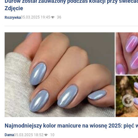
Durow został zauważony podczas kolacji przy świeca
Zdjęcie
05.03.2025 19:45
36
Rozrywka
Najmodniejszy kolor manicure na wiosnę 2025: pięć
05.03.2025 18:52
10
Dama