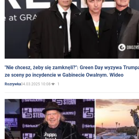
"Nie chcesz, żeby się zamknęli?": Green Day wyzywa Trump
ze sceny po incydencie w Gabinecie Owalnym. Wideo
04.03.2025 10:08
1
Rozrywka