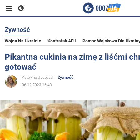
Żywność
Biznes
Wojna Na Ukrainie
Kontratak AFU
Pomoc Wojskowa Dla Ukrain
Sport
Pikantna cukinia na zimę z liśćmi ch
gotować
Rozrywka
Kateryna Jagovych
Żywność
06.12.2023 16:43
Życie
Polityka
Społeczeństwo