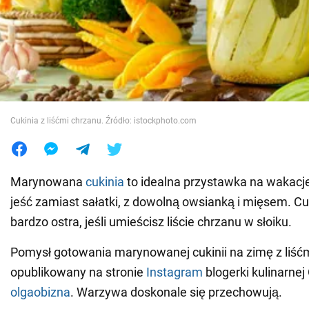
Wojna na Ukrainie
Świat
Jedzenie
Cukinia z liśćmi chrzanu. Źródło: istockphoto.com
Marynowana
cukinia
to idealna przystawka na wakac
jeść zamiast sałatki, z dowolną owsianką i mięsem. Cu
bardzo ostra, jeśli umieścisz liście chrzanu w słoiku.
Pomysł gotowania marynowanej cukinii na zimę z liśćm
opublikowany na stronie
Instagram
blogerki kulinarnej
olgaobizna
. Warzywa doskonale się przechowują.