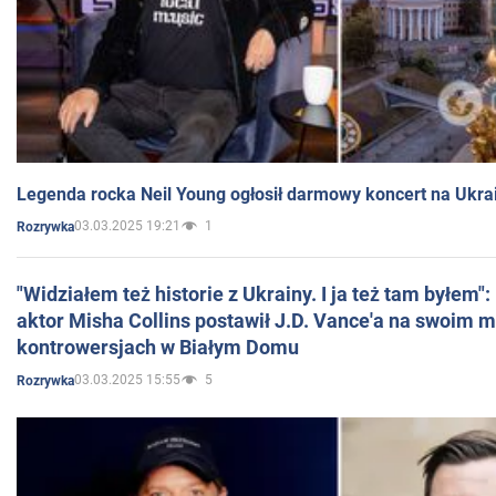
Legenda rocka Neil Young ogłosił darmowy koncert na Ukra
03.03.2025 19:21
1
Rozrywka
"Widziałem też historie z Ukrainy. I ja też tam byłem"
aktor Misha Collins postawił J.D. Vance'a na swoim m
kontrowersjach w Białym Domu
03.03.2025 15:55
5
Rozrywka