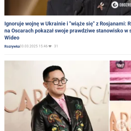
Ignoruje wojnę w Ukrainie i "wiąże się" z Rosjanami: 
na Oscarach pokazał swoje prawdziwe stanowisko w s
Wideo
03.03.2025 15:46
31
Rozrywka