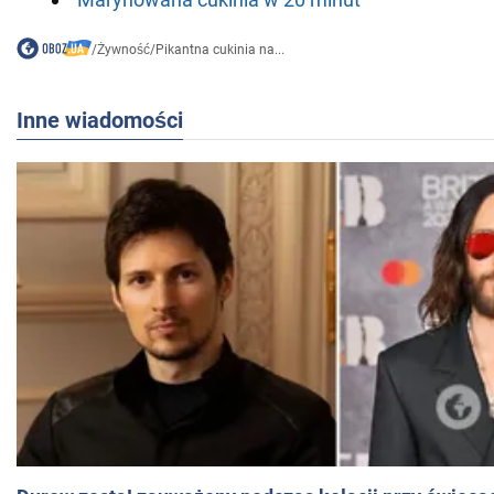
/
Żywność
/
Pikantna cukinia na...
Inne wiadomości