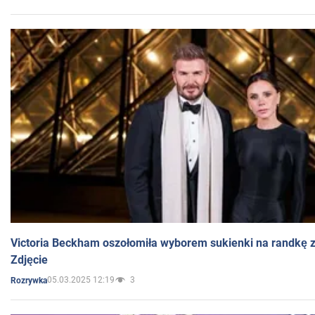
Victoria Beckham oszołomiła wyborem sukienki na randkę
Zdjęcie
05.03.2025 12:19
3
Rozrywka