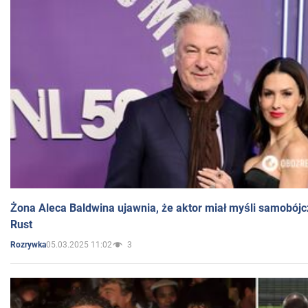
Żona Aleca Baldwina ujawnia, że aktor miał myśli samobójc
Rust
05.03.2025 11:02
3
Rozrywka