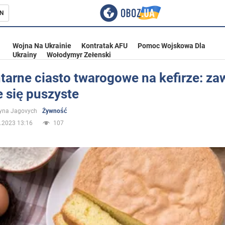
N
Wojna Na Ukrainie
Kontratak AFU
Pomoc Wojskowa Dla
Ukrainy
Wołodymyr Zełenski
tarne ciasto twarogowe na kefirze: za
 się puszyste
ka
yna Jagovych
Żywność
.2023 13:16
107
eństwo
a Ukrainie