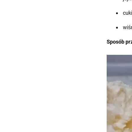
cuki
wiśn
Sposób pr