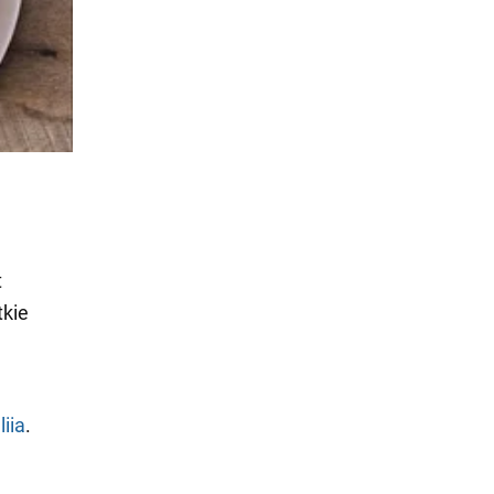
t
tkie
iia
.