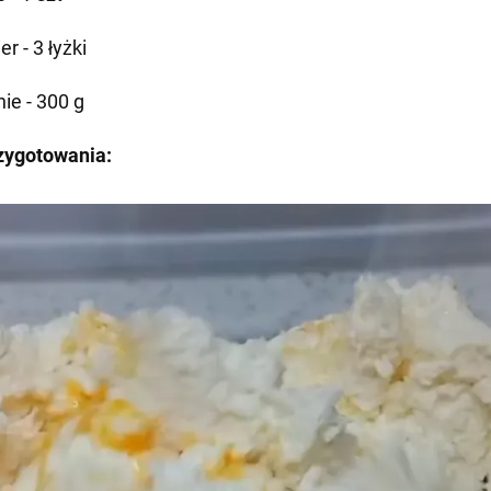
er - 3 łyżki
ie - 300 g
zygotowania: