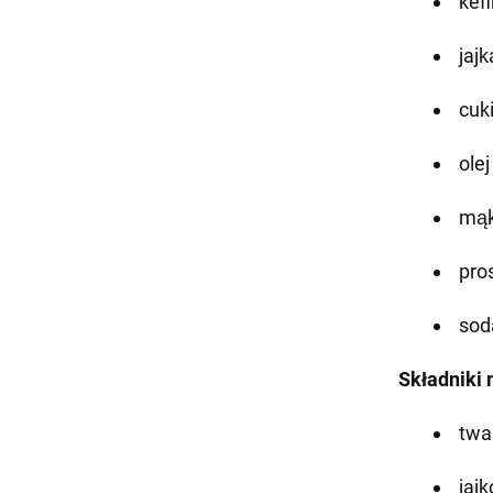
kefi
jajk
cuki
olej
mąk
pro
sod
Składniki 
twa
jajk