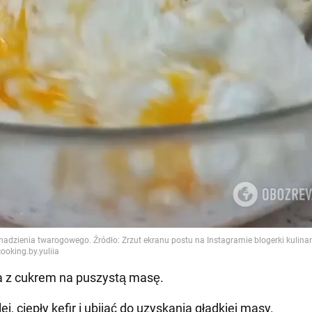
jka z cukrem na puszystą masę.
ej, ciepły kefir i ubijać do uzyskania gładkiej masy.