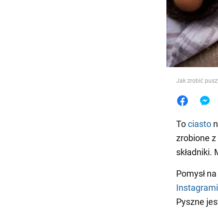
Jedzeni
Jak zrobić pusz
To
ciasto
n
zrobione z
składniki.
Pomysł na 
Instagram
Pyszne jes