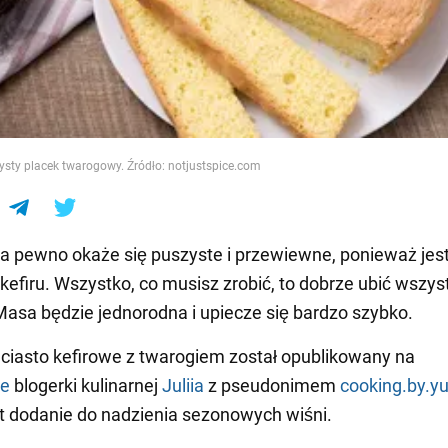
e
ysty placek twarogowy. Źródło: notjustspice.com
a pewno okaże się puszyste i przewiewne, ponieważ jes
 kefiru. Wszystko, co musisz zrobić, to dobrze ubić wszys
 Masa będzie jednorodna i upiecze się bardzo szybko.
ciasto kefirowe z twarogiem został opublikowany na
ie
blogerki kulinarnej
Juliia
z pseudonimem
cooking.by.yul
t dodanie do nadzienia sezonowych wiśni.