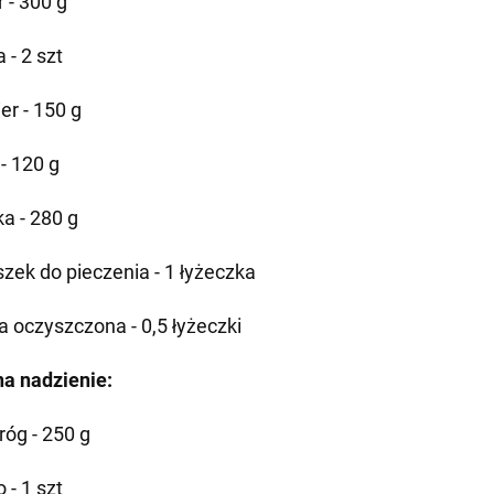
r - 300 g
a - 2 szt
er - 150 g
 - 120 g
a - 280 g
szek do pieczenia - 1 łyżeczka
a oczyszczona - 0,5 łyżeczki
na nadzienie:
róg - 250 g
o - 1 szt