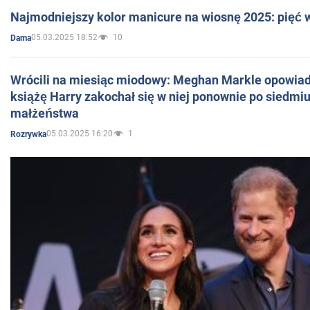
Najmodniejszy kolor manicure na wiosnę 2025: pięć
05.03.2025 18:52
10
Dama
Wrócili na miesiąc miodowy: Meghan Markle opowiada
książę Harry zakochał się w niej ponownie po siedmiu
małżeństwa
05.03.2025 16:20
1
Rozrywka