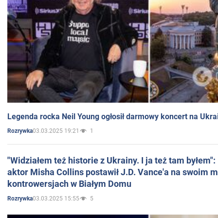
Legenda rocka Neil Young ogłosił darmowy koncert na Ukra
03.03.2025 19:21
1
Rozrywka
"Widziałem też historie z Ukrainy. I ja też tam byłem"
aktor Misha Collins postawił J.D. Vance'a na swoim m
kontrowersjach w Białym Domu
03.03.2025 15:55
5
Rozrywka