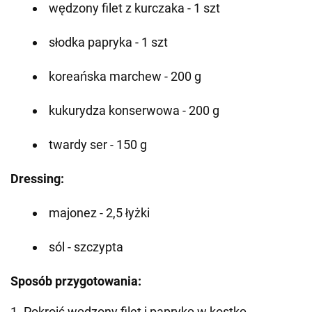
wędzony filet z kurczaka - 1 szt
słodka papryka - 1 szt
koreańska marchew - 200 g
kukurydza konserwowa - 200 g
twardy ser - 150 g
Dressing:
majonez - 2,5 łyżki
sól - szczypta
Sposób przygotowania:
1. Pokroić wędzony filet i paprykę w kostkę.