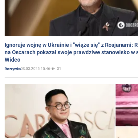
Ignoruje wojnę w Ukrainie i "wiąże się" z Rosjanami: 
na Oscarach pokazał swoje prawdziwe stanowisko w s
Wideo
03.03.2025 15:46
31
Rozrywka