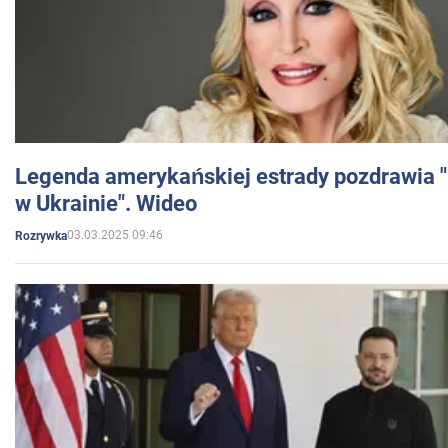
Legenda amerykańskiej estrady pozdrawia "br
w Ukrainie". Wideo
03.03.2025 09:46
Rozrywka