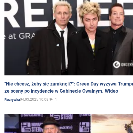
"Nie chcesz, żeby się zamknęli?": Green Day wyzywa Trump
ze sceny po incydencie w Gabinecie Owalnym. Wideo
04.03.2025 10:08
1
Rozrywka