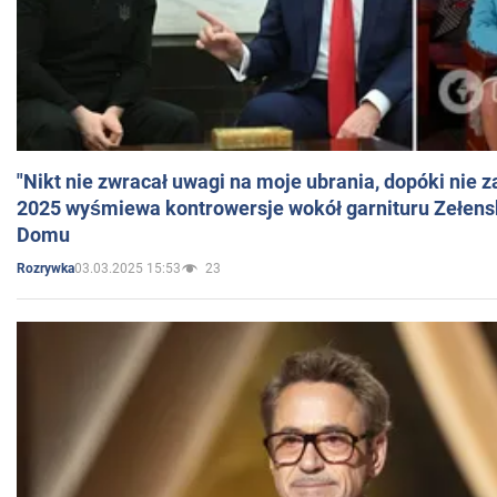
"Nikt nie zwracał uwagi na moje ubrania, dopóki nie z
2025 wyśmiewa kontrowersje wokół garnituru Zełens
Domu
03.03.2025 15:53
23
Rozrywka