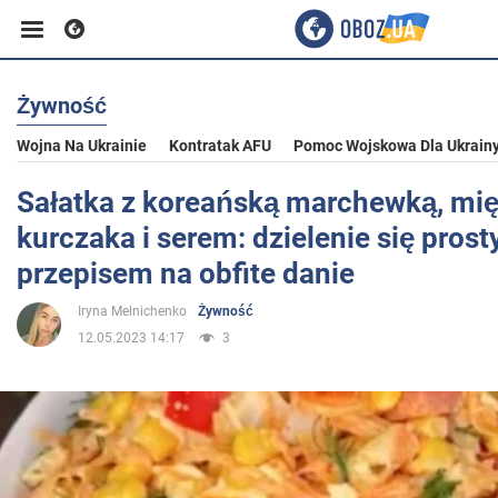
Żywność
Biznes
Wojna Na Ukrainie
Kontratak AFU
Pomoc Wojskowa Dla Ukrain
Sport
Sałatka z koreańską marchewką, mi
kurczaka i serem: dzielenie się pros
Rozrywka
przepisem na obfite danie
Iryna Melnichenko
Żywność
Życie
12.05.2023 14:17
3
Polityka
Społeczeństwo