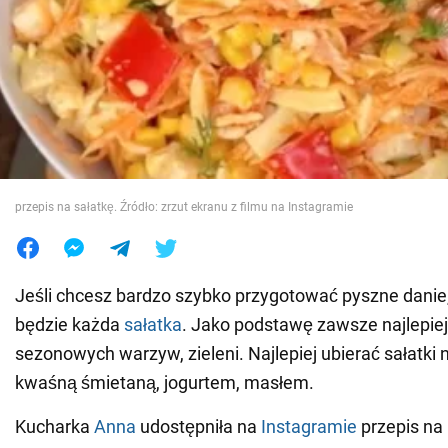
Wojna na Ukrainie
Świat
Jedzenie
przepis na sałatkę. Źródło: zrzut ekranu z filmu na Instagramie
Jeśli chcesz bardzo szybko przygotować pyszne danie,
będzie każda
sałatka
. Jako podstawę zawsze najlepiej
sezonowych warzyw, zieleni. Najlepiej ubierać sałatki
kwaśną śmietaną, jogurtem, masłem.
Kucharka
Anna
udostępniła na
Instagramie
przepis na