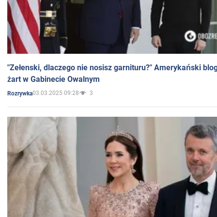
"Zełenski, dlaczego nie nosisz garnituru?" Amerykański blo
żart w Gabinecie Owalnym
03.03.2025 09:28
3
Rozrywka