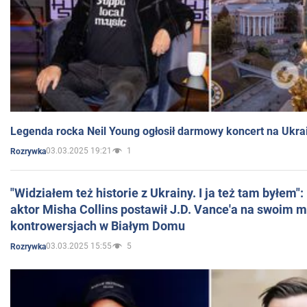
Legenda rocka Neil Young ogłosił darmowy koncert na Ukra
03.03.2025 19:21
1
Rozrywka
"Widziałem też historie z Ukrainy. I ja też tam byłem"
aktor Misha Collins postawił J.D. Vance'a na swoim m
kontrowersjach w Białym Domu
03.03.2025 15:55
5
Rozrywka