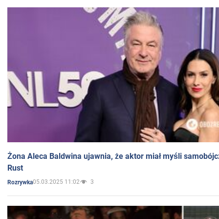
Żona Aleca Baldwina ujawnia, że aktor miał myśli samobójc
Rust
05.03.2025 11:02
3
Rozrywka