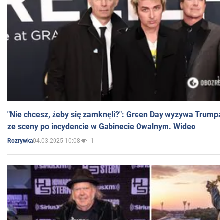
"Nie chcesz, żeby się zamknęli?": Green Day wyzywa Trump
ze sceny po incydencie w Gabinecie Owalnym. Wideo
04.03.2025 10:08
1
Rozrywka