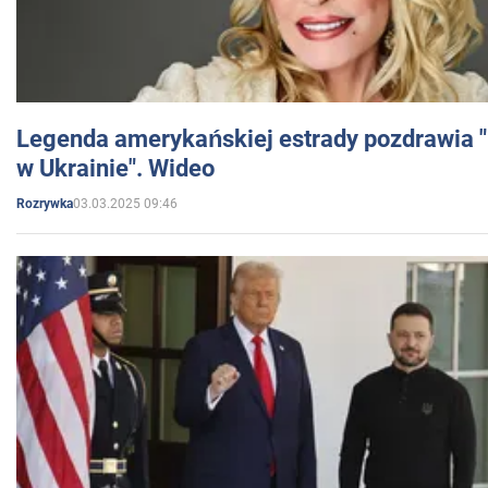
Legenda amerykańskiej estrady pozdrawia "br
w Ukrainie". Wideo
03.03.2025 09:46
Rozrywka