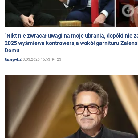
"Nikt nie zwracał uwagi na moje ubrania, dopóki nie z
2025 wyśmiewa kontrowersje wokół garnituru Zełens
Domu
03.03.2025 15:53
23
Rozrywka