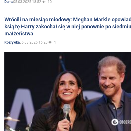
05.03.2025 18:52
10
Dama
Wrócili na miesiąc miodowy: Meghan Markle opowiada
książę Harry zakochał się w niej ponownie po siedmiu
małżeństwa
05.03.2025 16:20
1
Rozrywka