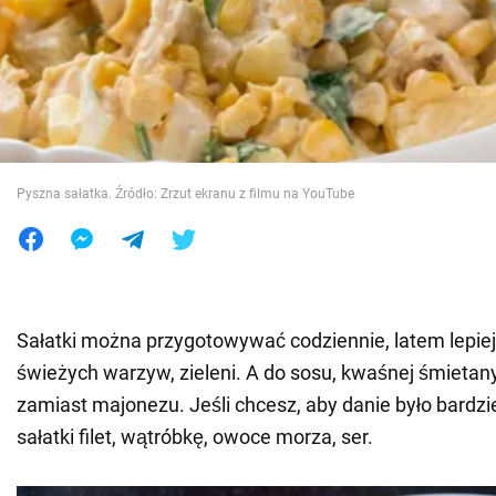
Wojna na Ukrainie
Świat
Jedzenie
Pyszna sałatka. Źródło: Zrzut ekranu z filmu na YouTube
Sałatki można przygotowywać codziennie, latem lepiej
świeżych warzyw, zieleni. A do sosu, kwaśnej śmietany
zamiast majonezu. Jeśli chcesz, aby danie było bardzi
sałatki filet, wątróbkę, owoce morza, ser.