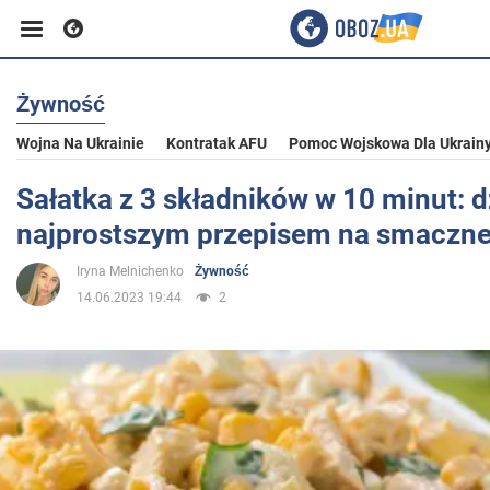
Żywność
Biznes
Wojna Na Ukrainie
Kontratak AFU
Pomoc Wojskowa Dla Ukrain
Sport
Sałatka z 3 składników w 10 minut: d
najprostszym przepisem na smaczne
Rozrywka
Iryna Melnichenko
Żywność
14.06.2023 19:44
2
Życie
Polityka
Społeczeństwo