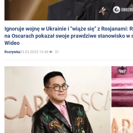
Ignoruje wojnę w Ukrainie i "wiąże się" z Rosjanami: 
na Oscarach pokazał swoje prawdziwe stanowisko w s
Wideo
03.03.2025 15:46
31
Rozrywka