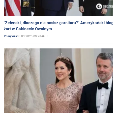
"Zełenski, dlaczego nie nosisz garnituru?" Amerykański blo
żart w Gabinecie Owalnym
03.03.2025 09:28
3
Rozrywka