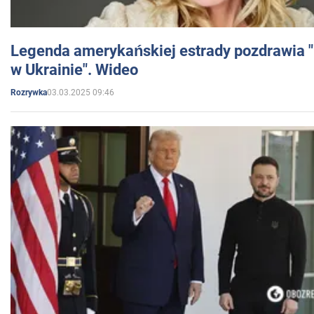
Legenda amerykańskiej estrady pozdrawia "br
w Ukrainie". Wideo
03.03.2025 09:46
Rozrywka