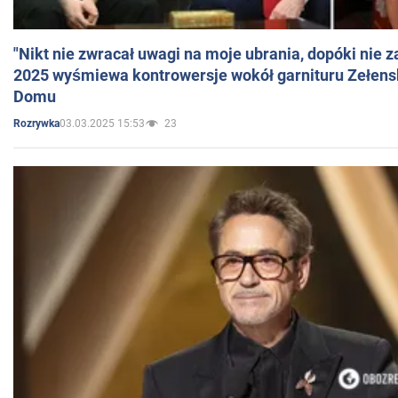
"Nikt nie zwracał uwagi na moje ubrania, dopóki nie z
2025 wyśmiewa kontrowersje wokół garnituru Zełens
Domu
03.03.2025 15:53
23
Rozrywka