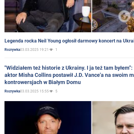
Legenda rocka Neil Young ogłosił darmowy koncert na Ukra
03.03.2025 19:21
1
Rozrywka
"Widziałem też historie z Ukrainy. I ja też tam byłem"
aktor Misha Collins postawił J.D. Vance'a na swoim m
kontrowersjach w Białym Domu
03.03.2025 15:55
5
Rozrywka