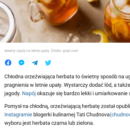
Wojna na Ukrainie
Świat
Jedzenie
Idealny napój na letnie upały. Źródło: goqii.com
Chłodna orzeźwiająca herbata to świetny sposób na u
pragnienia w letnie upały. Wystarczy dodać lód, a ta
jagody.
Napój
okazuje się bardzo lekki i umiarkowanie s
Pomysł na chłodną, orzeźwiającą herbatę został opub
Instagramie
blogerki kulinarnej Tati Chudnova
(chudno
wyboru jest herbata czarna lub zielona.