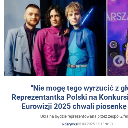
"Nie mogę tego wyrzucić z gł
Reprezentantka Polski na Konkurs
Eurowizji 2025 chwali piosenkę
Ukraina będzie reprezentowana przez zespół Zifer
05.03.2025 16:18
3
Rozrywka