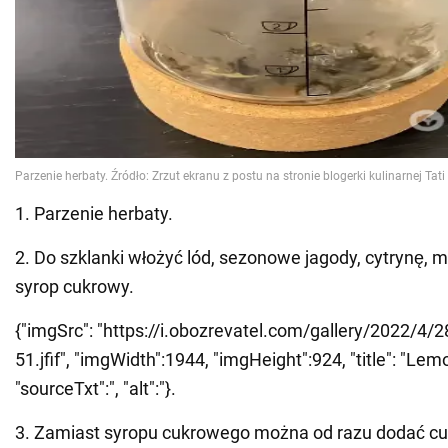
1. Parzenie herbaty.
2. Do szklanki włożyć lód, sezonowe jagody, cytrynę, mi
syrop cukrowy.
{"imgSrc": "https://i.obozrevatel.com/gallery/2022/4/
51.jfif", "imgWidth":1944, "imgHeight":924, "title": "Le
"sourceTxt":", "alt":"}.
3. Zamiast syropu cukrowego można od razu dodać cuk