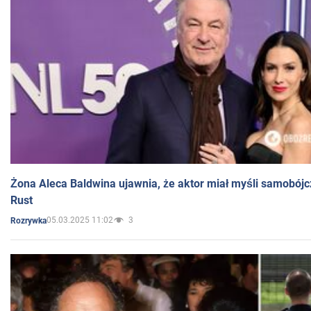
Żona Aleca Baldwina ujawnia, że aktor miał myśli samobójc
Rust
05.03.2025 11:02
3
Rozrywka