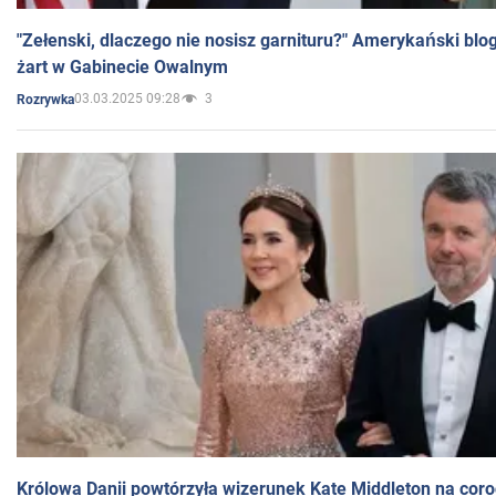
"Zełenski, dlaczego nie nosisz garnituru?" Amerykański blo
żart w Gabinecie Owalnym
03.03.2025 09:28
3
Rozrywka
Królowa Danii powtórzyła wizerunek Kate Middleton na coro