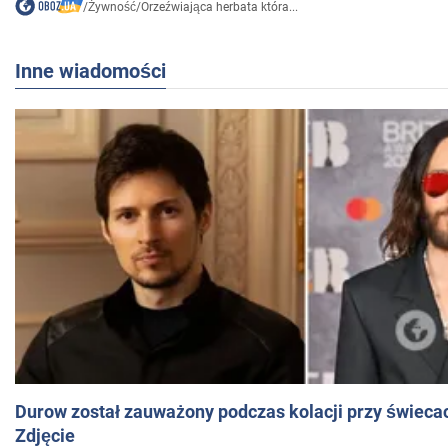
/
Żywność
/
Orzeźwiająca herbata która...
Inne wiadomości
Durow został zauważony podczas kolacji przy świeca
Zdjęcie