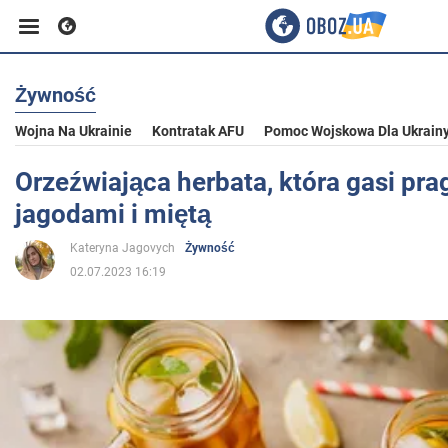
Żywność
Biznes
Wojna Na Ukrainie
Kontratak AFU
Pomoc Wojskowa Dla Ukrain
Sport
Orzeźwiająca herbata, która gasi prag
jagodami i miętą
Rozrywka
Kateryna Jagovych
Żywność
02.07.2023 16:19
Życie
Polityka
Społeczeństwo