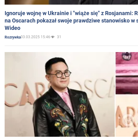
Ignoruje wojnę w Ukrainie i "wiąże się" z Rosjanami: 
na Oscarach pokazał swoje prawdziwe stanowisko w s
Wideo
03.03.2025 15:46
31
Rozrywka