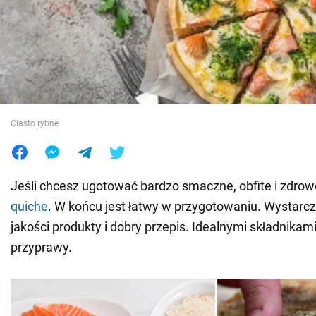
Wojna na Ukrainie
Świat
Jedzenie
Ciasto rybne
Jeśli chcesz ugotować bardzo smaczne, obfite i zdrow
quiche
. W końcu jest łatwy w przygotowaniu. Wystarc
jakości produkty i dobry przepis. Idealnymi składnikami
przyprawy.