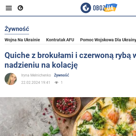
Żywność
Biznes
Wojna Na Ukrainie
Kontratak AFU
Pomoc Wojskowa Dla Ukrain
Sport
Quiche z brokułami i czerwoną rybą
nadzieniu na kolację
Rozrywka
Iryna Melnichenko
Żywność
22.02.2024 19:41
1
Życie
Polityka
Społeczeństwo