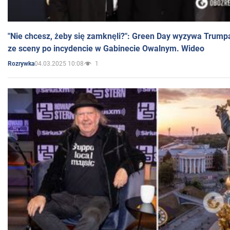
"Nie chcesz, żeby się zamknęli?": Green Day wyzywa Trump
ze sceny po incydencie w Gabinecie Owalnym. Wideo
04.03.2025 10:08
1
Rozrywka