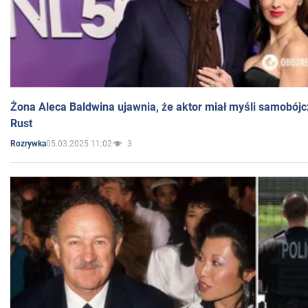
Żona Aleca Baldwina ujawnia, że aktor miał myśli samobójc
Rust
05.03.2025 11:02
3
Rozrywka