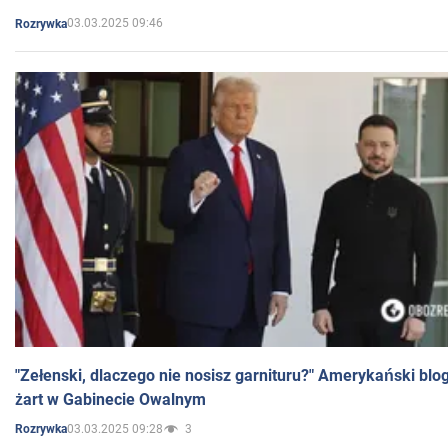
03.03.2025 09:46
Rozrywka
"Zełenski, dlaczego nie nosisz garnituru?" Amerykański blo
żart w Gabinecie Owalnym
03.03.2025 09:28
3
Rozrywka