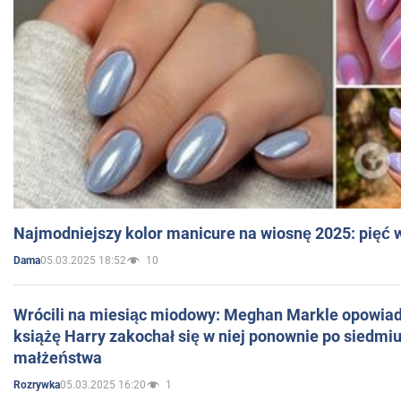
Najmodniejszy kolor manicure na wiosnę 2025: pięć
05.03.2025 18:52
10
Dama
Wrócili na miesiąc miodowy: Meghan Markle opowiada
książę Harry zakochał się w niej ponownie po siedmiu
małżeństwa
05.03.2025 16:20
1
Rozrywka