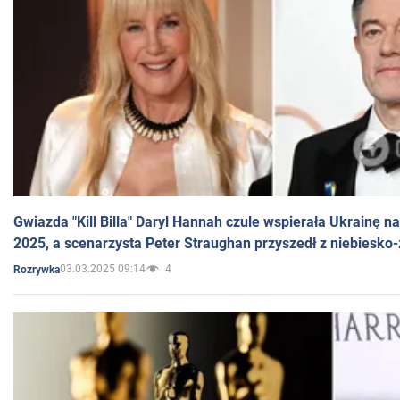
Gwiazda "Kill Billa" Daryl Hannah czule wspierała Ukrainę 
2025, a scenarzysta Peter Straughan przyszedł z niebiesko-
03.03.2025 09:14
4
Rozrywka