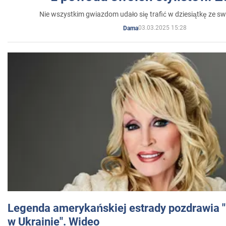
Nie wszystkim gwiazdom udało się trafić w dziesiątkę ze sw
03.03.2025 15:28
Dama
Legenda amerykańskiej estrady pozdrawia "br
w Ukrainie". Wideo