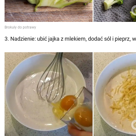
3. Nadzienie: ubić jajka z mlekiem, dodać sól i pieprz,