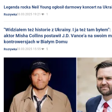
Legenda rocka Neil Young ogłosił darmowy koncert na Ukra
03.03.2025 19:21
1
Rozrywka
"Widziałem też historie z Ukrainy. I ja też tam byłem"
aktor Misha Collins postawił J.D. Vance'a na swoim m
kontrowersjach w Białym Domu
03.03.2025 15:55
5
Rozrywka