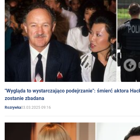
"Wygląda to wystarczająco podejrzanie": śmierć aktora Hac
zostanie zbadana
03.03.2025 09:16
Rozrywka