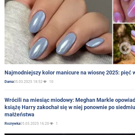
Najmodniejszy kolor manicure na wiosnę 2025: pięć
05.03.2025 18:52
10
Dama
Wrócili na miesiąc miodowy: Meghan Markle opowiada
książę Harry zakochał się w niej ponownie po siedmiu
małżeństwa
05.03.2025 16:20
1
Rozrywka