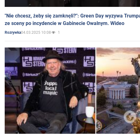
"Nie chcesz, żeby się zamknęli?": Green Day wyzywa Trump
ze sceny po incydencie w Gabinecie Owalnym. Wideo
04.03.2025 10:08
1
Rozrywka