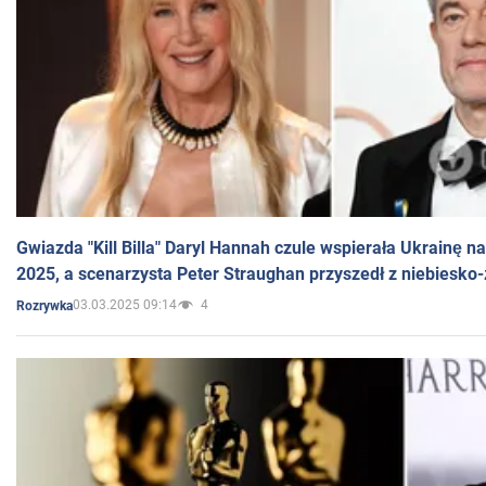
Gwiazda "Kill Billa" Daryl Hannah czule wspierała Ukrainę 
2025, a scenarzysta Peter Straughan przyszedł z niebiesko-
03.03.2025 09:14
4
Rozrywka