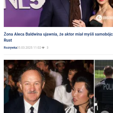
Żona Aleca Baldwina ujawnia, że aktor miał myśli samobójc
Rust
05.03.2025 11:02
3
Rozrywka