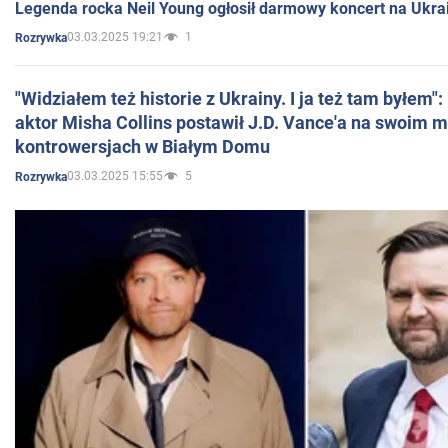
Legenda rocka Neil Young ogłosił darmowy koncert na Ukra
03.03.2025 19:21
1
Rozrywka
"Widziałem też historie z Ukrainy. I ja też tam byłem"
aktor Misha Collins postawił J.D. Vance'a na swoim m
kontrowersjach w Białym Domu
03.03.2025 15:55
5
Rozrywka