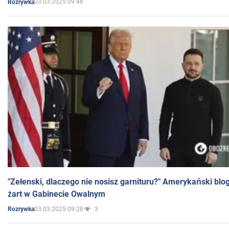
03.03.2025 09:46
Rozrywka
"Zełenski, dlaczego nie nosisz garnituru?" Amerykański blo
żart w Gabinecie Owalnym
03.03.2025 09:28
3
Rozrywka