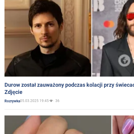
Durow został zauważony podczas kolacji przy świeca
Zdjęcie
05.03.2025 19:45
36
Rozrywka