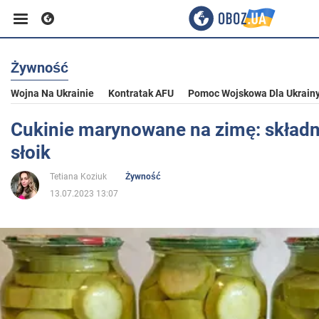
Żywność
Biznes
Wojna Na Ukrainie
Kontratak AFU
Pomoc Wojskowa Dla Ukrain
Sport
Cukinie marynowane na zimę: składni
słoik
Rozrywka
Tetiana Koziuk
Żywność
13.07.2023 13:07
Życie
Polityka
Społeczeństwo