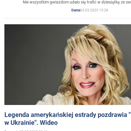
Nie wszystkim gwiazdom udało się trafić w dziesiątkę ze sw
03.03.2025 15:28
Dama
Legenda amerykańskiej estrady pozdrawia "br
w Ukrainie". Wideo