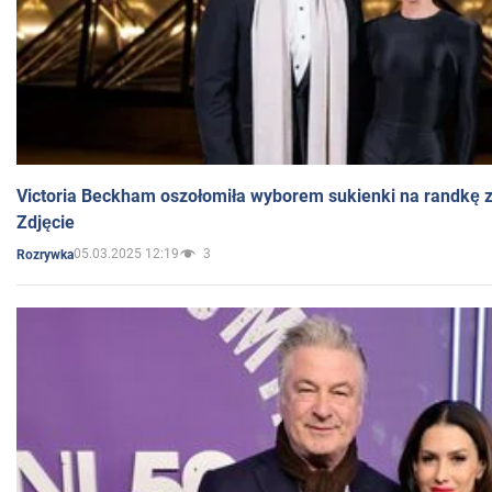
Victoria Beckham oszołomiła wyborem sukienki na randkę
Zdjęcie
05.03.2025 12:19
3
Rozrywka