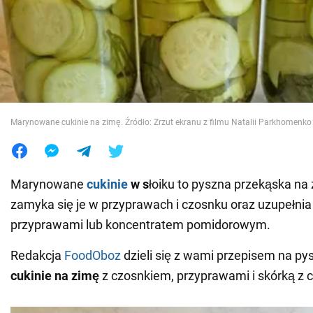
Wojna na Ukrainie
Świat
Jedzenie
Marynowane cukinie na zimę. Źródło: Zrzut ekranu z filmu Natalii Parkhomenk
Marynowane
cukinie
w s
łoiku to pyszna przekąska na 
zamyka się je w przyprawach i czosnku oraz uzupełni
przyprawami lub koncentratem pomidorowym.
Redakcja
FoodOboz
dzieli się z wami przepisem na p
cukinie na zimę
z czosnkiem, przyprawami i skórką z c