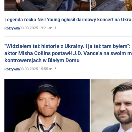
Legenda rocka Neil Young ogłosił darmowy koncert na Ukra
03.03.2025 19:21
1
Rozrywka
"Widziałem też historie z Ukrainy. I ja też tam byłem"
aktor Misha Collins postawił J.D. Vance'a na swoim m
kontrowersjach w Białym Domu
03.03.2025 15:55
5
Rozrywka