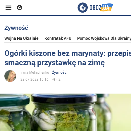
Żywność
Biznes
Wojna Na Ukrainie
Kontratak AFU
Pomoc Wojskowa Dla Ukrain
Sport
Ogórki kiszone bez marynaty: przepi
smaczną przystawkę na zimę
Rozrywka
Iryna Melnichenko
Żywność
23.07.2023 15:16
2
Życie
Polityka
Społeczeństwo