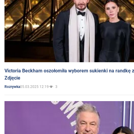
Victoria Beckham oszołomiła wyborem sukienki na randkę
Zdjęcie
05.03.2025 12:19
3
Rozrywka