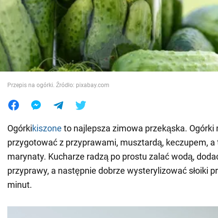
Wojna na Ukrainie
Świat
Jedzenie
Przepis na ogórki. Źródło: pixabay.com
Ogórki
kiszone
to najlepsza zimowa przekąska. Ogórki
przygotować z przyprawami, musztardą, keczupem, a 
marynaty. Kucharze radzą po prostu zalać wodą, doda
przyprawy, a następnie dobrze wysterylizować słoiki p
minut.