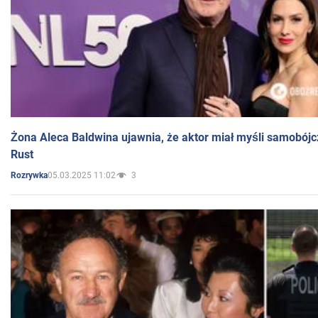
Żona Aleca Baldwina ujawnia, że aktor miał myśli samobójc
Rust
05.03.2025 11:02
3
Rozrywka