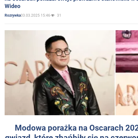
Wideo
03.03.2025 15:46
31
Rozrywka
Modowa porażka na Oscarach 202
gwiazd, które zhańbiły się na czer