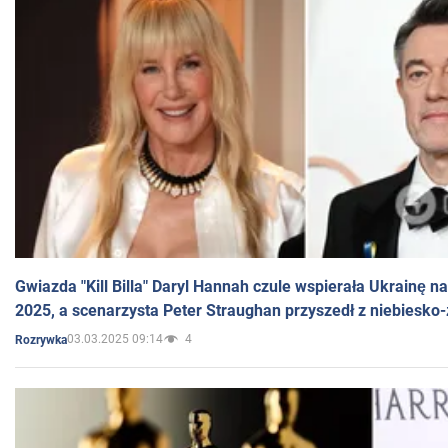
Gwiazda "Kill Billa" Daryl Hannah czule wspierała Ukrainę 
2025, a scenarzysta Peter Straughan przyszedł z niebiesko-
03.03.2025 09:14
4
Rozrywka