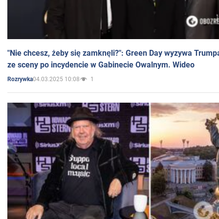
"Nie chcesz, żeby się zamknęli?": Green Day wyzywa Trump
ze sceny po incydencie w Gabinecie Owalnym. Wideo
04.03.2025 10:08
1
Rozrywka