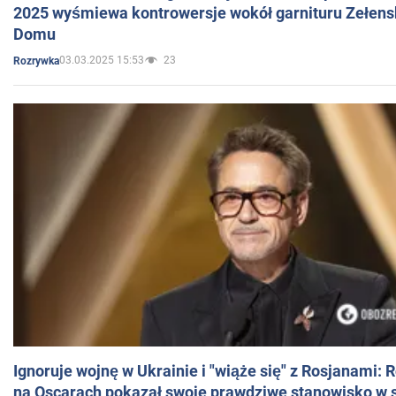
2025 wyśmiewa kontrowersje wokół garnituru Zełens
Domu
03.03.2025 15:53
23
Rozrywka
Ignoruje wojnę w Ukrainie i "wiąże się" z Rosjanami: 
na Oscarach pokazał swoje prawdziwe stanowisko w s