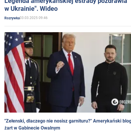
Legenda amerykańskiej estrady pozdrawia "br
w Ukrainie". Wideo
03.03.2025 09:46
Rozrywka
"Zełenski, dlaczego nie nosisz garnituru?" Amerykański blo
żart w Gabinecie Owalnym