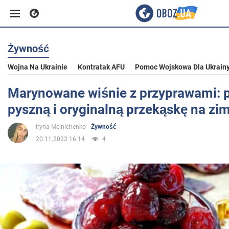
Żywność
Biznes
Wojna Na Ukrainie
Kontratak AFU
Pomoc Wojskowa Dla Ukrain
Sport
Marynowane wiśnie z przyprawami: p
pyszną i oryginalną przekąskę na zi
Rozrywka
Iryna Melnichenko
Żywność
20.11.2023 16:14
4
Życie
Polityka
Społeczeństwo