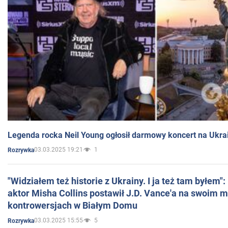
Legenda rocka Neil Young ogłosił darmowy koncert na Ukra
03.03.2025 19:21
1
Rozrywka
"Widziałem też historie z Ukrainy. I ja też tam byłem"
aktor Misha Collins postawił J.D. Vance'a na swoim m
kontrowersjach w Białym Domu
03.03.2025 15:55
5
Rozrywka