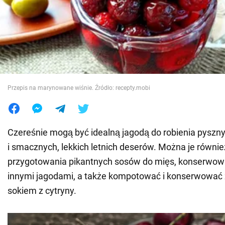
Wojna na Ukrainie
Świat
Jedzenie
Przepis na marynowane wiśnie. Źródło: recepty.mobi
Czereśnie mogą być idealną jagodą do robienia pyszny
i smacznych, lekkich letnich deserów. Można je równi
przygotowania pikantnych sosów do mięs, konserwow
innymi jagodami, a także kompotować i konserwować 
sokiem z cytryny.