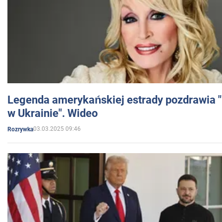
Legenda amerykańskiej estrady pozdrawia "br
w Ukrainie". Wideo
03.03.2025 09:46
Rozrywka