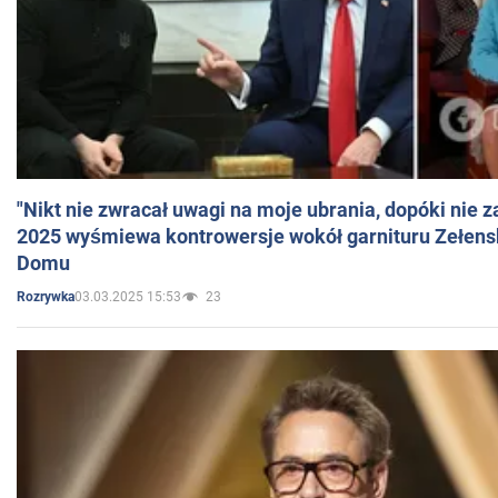
"Nikt nie zwracał uwagi na moje ubrania, dopóki nie z
2025 wyśmiewa kontrowersje wokół garnituru Zełens
Domu
03.03.2025 15:53
23
Rozrywka