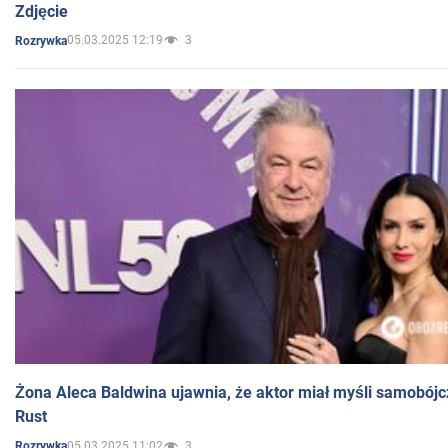
Zdjęcie
05.03.2025 12:19
3
Rozrywka
Żona Aleca Baldwina ujawnia, że aktor miał myśli samobójc
Rust
05.03.2025 11:02
3
Rozrywka