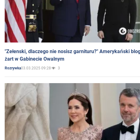
"Zełenski, dlaczego nie nosisz garnituru?" Amerykański blo
żart w Gabinecie Owalnym
03.03.2025 09:28
3
Rozrywka