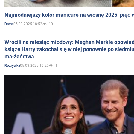
Najmodniejszy kolor manicure na wiosnę 2025: pięć
05.03.2025 18:52
10
Dama
Wrócili na miesiąc miodowy: Meghan Markle opowiada
książę Harry zakochał się w niej ponownie po siedmiu
małżeństwa
05.03.2025 16:20
1
Rozrywka