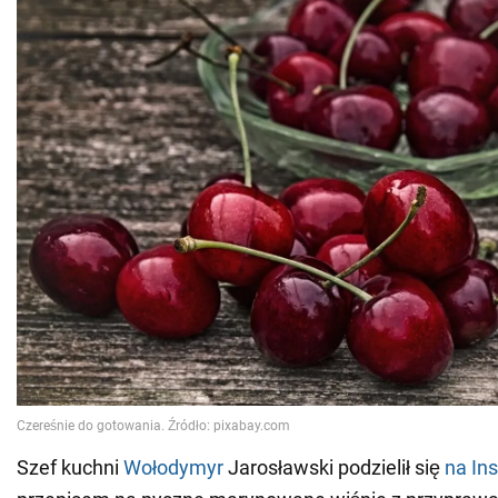
Szef kuchni
Wołodymyr
Jarosławski podzielił się
na In