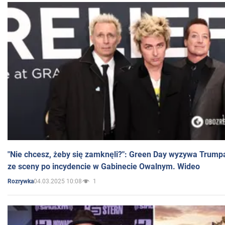
"Nie chcesz, żeby się zamknęli?": Green Day wyzywa Trump
ze sceny po incydencie w Gabinecie Owalnym. Wideo
04.03.2025 10:08
1
Rozrywka