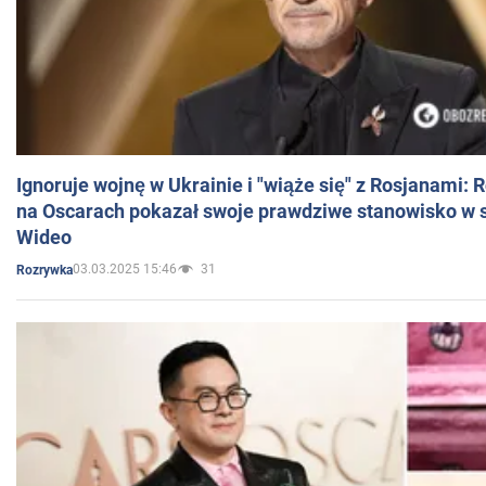
Ignoruje wojnę w Ukrainie i "wiąże się" z Rosjanami: 
na Oscarach pokazał swoje prawdziwe stanowisko w s
Wideo
03.03.2025 15:46
31
Rozrywka