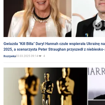
Gwiazda "Kill Billa" Daryl Hannah czule wspierała Ukrainę 
2025, a scenarzysta Peter Straughan przyszedł z niebiesko-
03.03.2025 09:14
4
Rozrywka