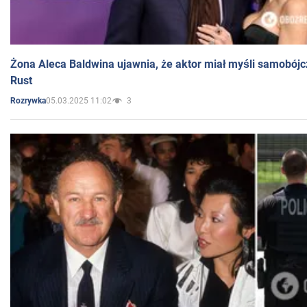
Żona Aleca Baldwina ujawnia, że aktor miał myśli samobójc
Rust
05.03.2025 11:02
3
Rozrywka