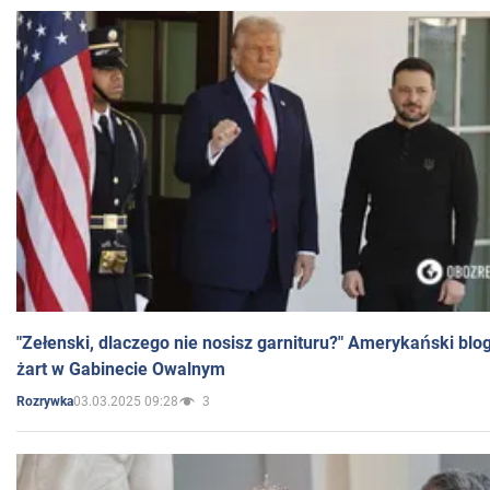
"Zełenski, dlaczego nie nosisz garnituru?" Amerykański blo
żart w Gabinecie Owalnym
03.03.2025 09:28
3
Rozrywka