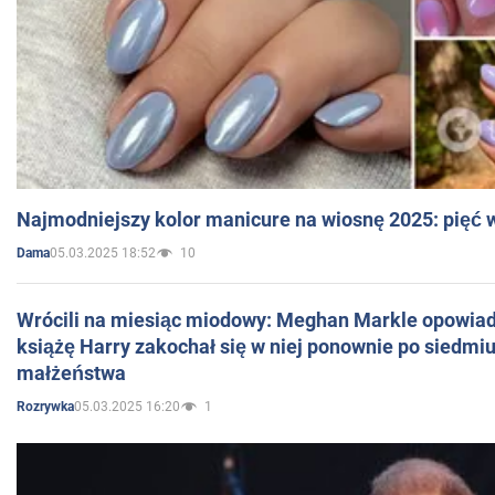
Najmodniejszy kolor manicure na wiosnę 2025: pięć
05.03.2025 18:52
10
Dama
Wrócili na miesiąc miodowy: Meghan Markle opowiada
książę Harry zakochał się w niej ponownie po siedmiu
małżeństwa
05.03.2025 16:20
1
Rozrywka