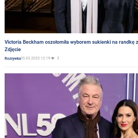
Victoria Beckham oszołomiła wyborem sukienki na randkę
Zdjęcie
05.03.2025 12:19
3
Rozrywka