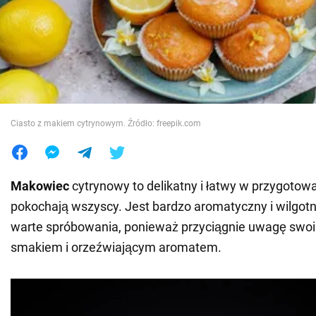
Wojna na Ukrainie
Świat
Jedzenie
Ciasto z makiem cytrynowym. Źródło: freepik.com
Makowiec
cytrynowy to delikatny i łatwy w przygotowa
pokochają wszyscy. Jest bardzo aromatyczny i wilgotny
warte spróbowania, ponieważ przyciągnie uwagę sw
smakiem i orzeźwiającym aromatem.