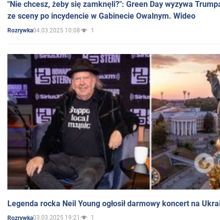
"Nie chcesz, żeby się zamknęli?": Green Day wyzywa Trump
ze sceny po incydencie w Gabinecie Owalnym. Wideo
04.03.2025 10:08
1
Rozrywka
Legenda rocka Neil Young ogłosił darmowy koncert na Ukra
03.03.2025 19:21
1
Rozrywka