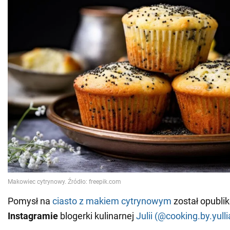
Pomysł na
ciasto z makiem cytrynowym
został opubli
Instagramie
blogerki kulinarnej
Julii (@cooking.by.yulli