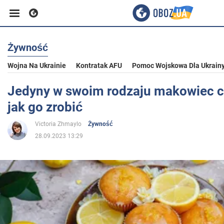
Żywność
Biznes
Wojna Na Ukrainie
Kontratak AFU
Pomoc Wojskowa Dla Ukrain
Sport
Jedyny w swoim rodzaju makowiec c
jak go zrobić
Rozrywka
Victoria Zhmaylo
Żywność
28.09.2023 13:29
Życie
Polityka
Społeczeństwo