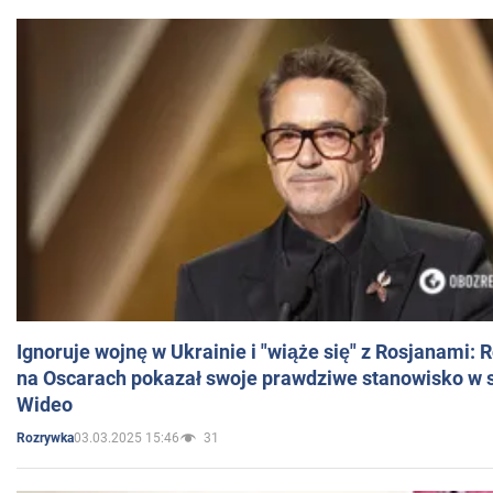
Ignoruje wojnę w Ukrainie i "wiąże się" z Rosjanami: 
na Oscarach pokazał swoje prawdziwe stanowisko w s
Wideo
03.03.2025 15:46
31
Rozrywka