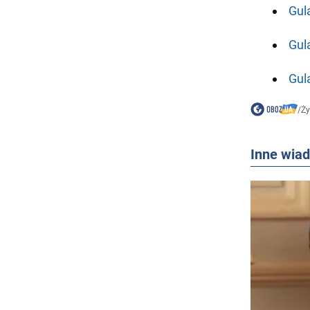
Gul
Gul
Gul
/
Ż
Inne wia