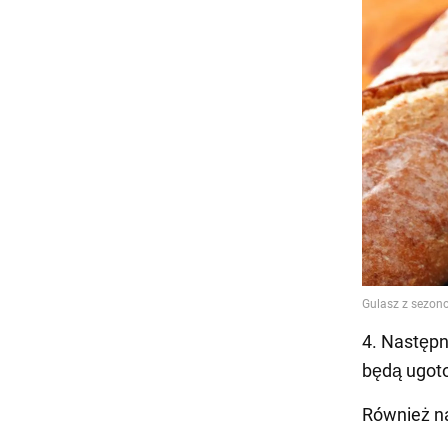
4. Następn
będą ugot
Również n