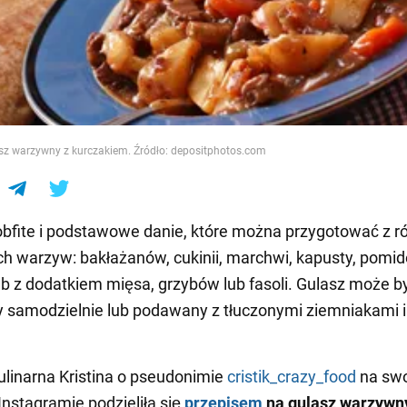
e
asz warzywny z kurczakiem. Źródło: depositphotos.com
obfite i podstawowe danie, które można przygotować z r
 warzyw: bakłażanów, cukinii, marchwi, kapusty, pomid
b z dodatkiem mięsa, grzybów lub fasoli. Gulasz może b
samodzielnie lub podawany z tłuczonymi ziemniakami i
ulinarna Kristina o pseudonimie
cristik_crazy_food
na swo
Instagramie podzieliła się
przepisem
na gulasz warzywn