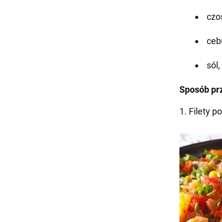
czo
cebu
sól,
Sposób pr
1. Filety p