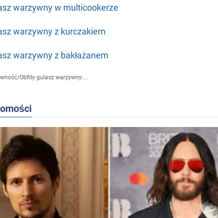
asz warzywny w multicookerze
asz warzywny z kurczakiem
asz warzywny z bakłażanem
ywność
/
Obfity gulasz warzywny:...
domości