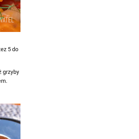
zez 5 do
ż grzyby
zem.