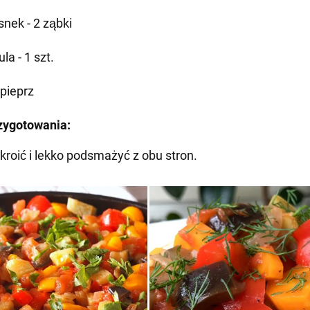
snek - 2 ząbki
la - 1 szt.
 pieprz
zygotowania:
okroić i lekko podsmażyć z obu stron.