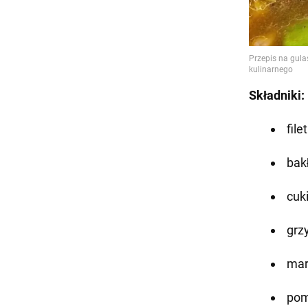
Składniki:
file
bakł
cuki
grzy
mar
pomi