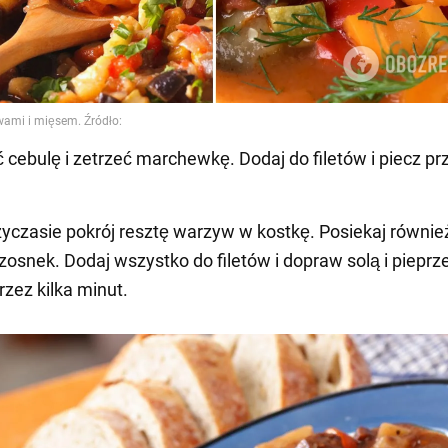
ć cebulę i zetrzeć marchewkę. Dodaj do filetów i piecz pr
yczasie pokrój resztę warzyw w kostkę. Posiekaj równie
 czosnek. Dodaj wszystko do filetów i dopraw solą i piepr
zez kilka minut.