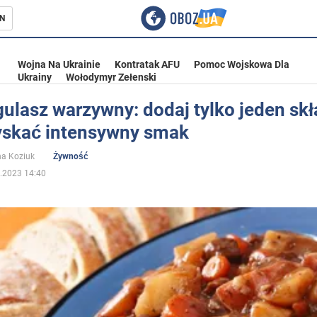
N
Wojna Na Ukrainie
Kontratak AFU
Pomoc Wojskowa Dla
Ukrainy
Wołodymyr Zełenski
gulasz warzywny: dodaj tylko jeden skł
yskać intensywny smak
ka
na Koziuk
Żywność
.2023 14:40
eństwo
a Ukrainie