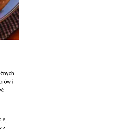
óżnych
orów i
yć
jej
y z