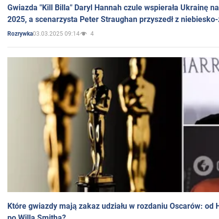
Gwiazda "Kill Billa" Daryl Hannah czule wspierała Ukrainę 
2025, a scenarzysta Peter Straughan przyszedł z niebiesko-
03.03.2025 09:14
4
Rozrywka
Które gwiazdy mają zakaz udziału w rozdaniu Oscarów: od 
po Willa Smitha?