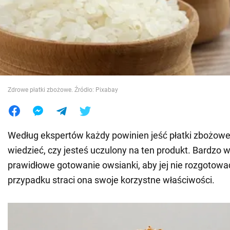
Wojna na Ukrainie
Świat
Jedzenie
Zdrowe płatki zbożowe. Źródło: Pixabay
Według ekspertów każdy powinien jeść płatki zbożowe
wiedzieć, czy jesteś uczulony na ten produkt. Bardzo 
prawidłowe gotowanie owsianki, aby jej nie rozgotowa
przypadku straci ona swoje korzystne właściwości.