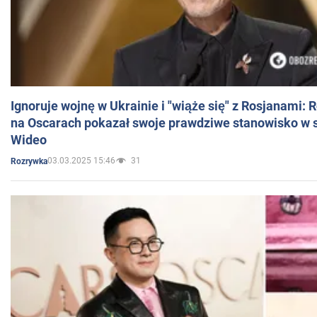
Ignoruje wojnę w Ukrainie i "wiąże się" z Rosjanami: 
na Oscarach pokazał swoje prawdziwe stanowisko w s
Wideo
03.03.2025 15:46
31
Rozrywka