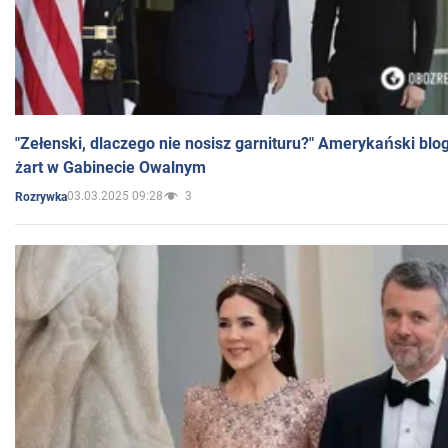
"Zełenski, dlaczego nie nosisz garnituru?" Amerykański blo
żart w Gabinecie Owalnym
03.03.2025 09:28
3
Rozrywka