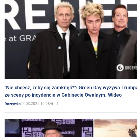
"Nie chcesz, żeby się zamknęli?": Green Day wyzywa Trump
ze sceny po incydencie w Gabinecie Owalnym. Wideo
04.03.2025 10:08
1
Rozrywka