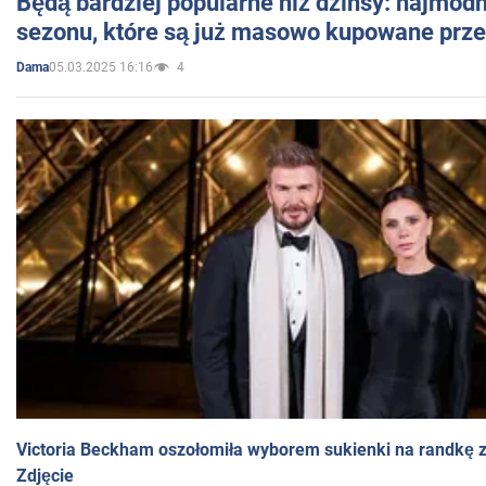
Będą bardziej popularne niż dżinsy: najmod
sezonu, które są już masowo kupowane przez
05.03.2025 16:16
4
Dama
Victoria Beckham oszołomiła wyborem sukienki na randkę
Zdjęcie