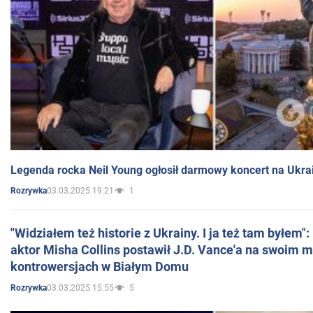
Legenda rocka Neil Young ogłosił darmowy koncert na Ukra
03.03.2025 19:21
1
Rozrywka
"Widziałem też historie z Ukrainy. I ja też tam byłem"
aktor Misha Collins postawił J.D. Vance'a na swoim m
kontrowersjach w Białym Domu
03.03.2025 15:55
5
Rozrywka