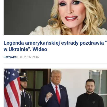
Legenda amerykańskiej estrady pozdrawia "br
w Ukrainie". Wideo
03.03.2025 09:46
Rozrywka