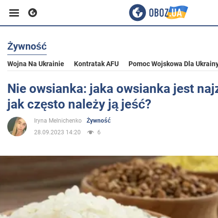
Żywność
Biznes
Wojna Na Ukrainie
Kontratak AFU
Pomoc Wojskowa Dla Ukrain
Sport
Nie owsianka: jaka owsianka jest naj
jak często należy ją jeść?
Rozrywka
Iryna Melnichenko
Żywność
28.09.2023 14:20
6
Życie
Polityka
Społeczeństwo