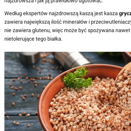
najzdrowsza i jak ją prawidłowo ugotować.
Według ekspertów najzdrowszą kaszą jest kasza
gryc
zawiera największą ilość minerałów i przeciwutleniac
nie zawiera glutenu, więc może być spożywana nawet
nietolerujące tego białka.