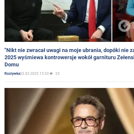
"Nikt nie zwracał uwagi na moje ubrania, dopóki nie z
2025 wyśmiewa kontrowersje wokół garnituru Zełens
Domu
03.03.2025 15:53
23
Rozrywka