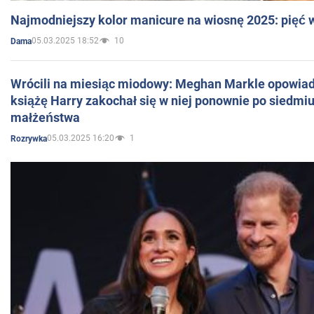
Najmodniejszy kolor manicure na wiosnę 2025: pięć
05.03.2025 18:52
10
Dama
Wrócili na miesiąc miodowy: Meghan Markle opowiada
książę Harry zakochał się w niej ponownie po siedmiu
małżeństwa
05.03.2025 16:20
1
Rozrywka