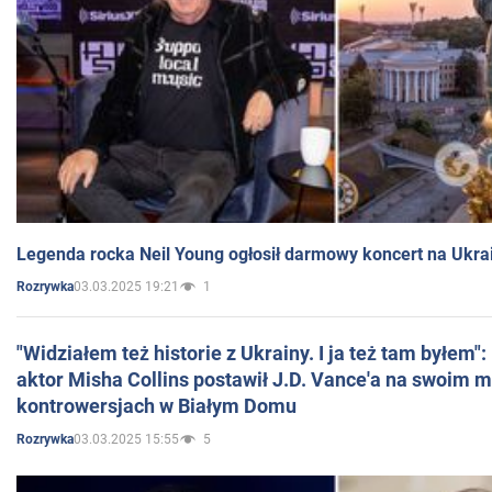
Legenda rocka Neil Young ogłosił darmowy koncert na Ukra
03.03.2025 19:21
1
Rozrywka
"Widziałem też historie z Ukrainy. I ja też tam byłem"
aktor Misha Collins postawił J.D. Vance'a na swoim m
kontrowersjach w Białym Domu
03.03.2025 15:55
5
Rozrywka