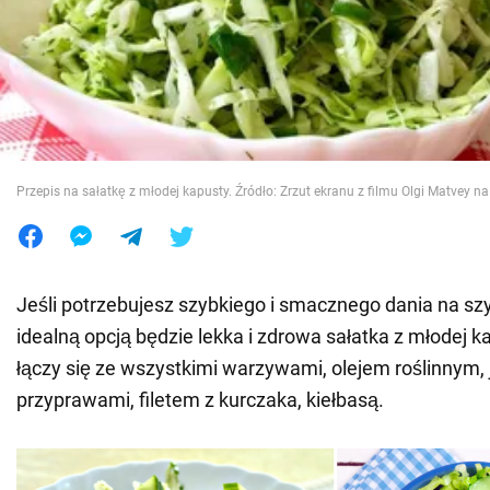
Wojna na Ukrainie
Świat
Jedzenie
Przepis na sałatkę z młodej kapusty. Źródło: Zrzut ekranu z filmu Olgi Matvey n
Jeśli potrzebujesz szybkiego i smacznego dania na szy
idealną opcją będzie lekka i zdrowa sałatka z młodej 
łączy się ze wszystkimi warzywami, olejem roślinnym,
przyprawami, filetem z kurczaka, kiełbasą.