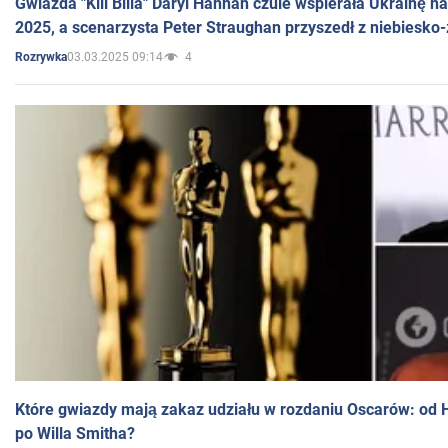
Gwiazda "Kill Billa" Daryl Hannah czule wspierała Ukrainę 
2025, a scenarzysta Peter Straughan przyszedł z niebiesko-
03.03.2025 09:14
4
Rozrywka
Które gwiazdy mają zakaz udziału w rozdaniu Oscarów: od 
po Willa Smitha?