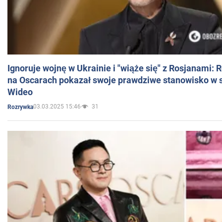
Ignoruje wojnę w Ukrainie i "wiąże się" z Rosjanami: 
na Oscarach pokazał swoje prawdziwe stanowisko w s
Wideo
03.03.2025 15:46
31
Rozrywka