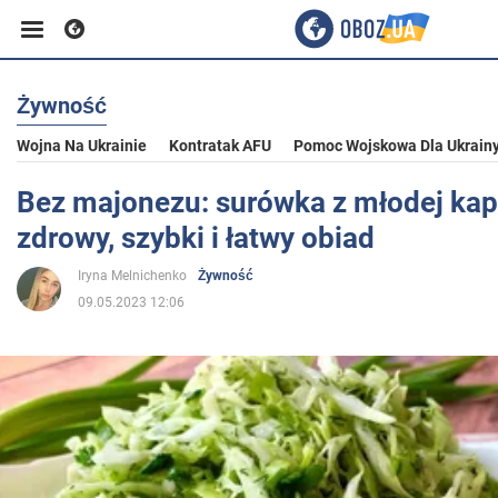
Żywność
Biznes
Wojna Na Ukrainie
Kontratak AFU
Pomoc Wojskowa Dla Ukrain
Sport
Bez majonezu: surówka z młodej kap
zdrowy, szybki i łatwy obiad
Rozrywka
Iryna Melnichenko
Żywność
09.05.2023 12:06
Życie
Polityka
Społeczeństwo