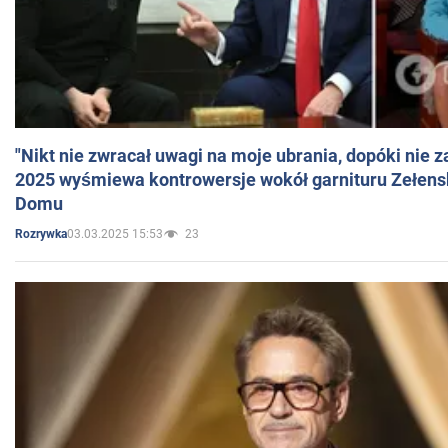
"Nikt nie zwracał uwagi na moje ubrania, dopóki nie z
2025 wyśmiewa kontrowersje wokół garnituru Zełens
Domu
03.03.2025 15:53
23
Rozrywka