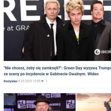
"Nie chcesz, żeby się zamknęli?": Green Day wyzywa Trump
ze sceny po incydencie w Gabinecie Owalnym. Wideo
04.03.2025 10:08
1
Rozrywka