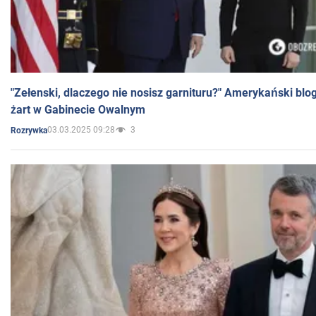
"Zełenski, dlaczego nie nosisz garnituru?" Amerykański blo
żart w Gabinecie Owalnym
03.03.2025 09:28
3
Rozrywka