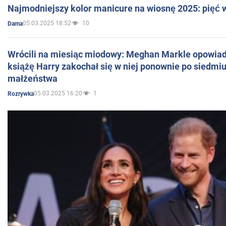
Najmodniejszy kolor manicure na wiosnę 2025: pięć
05.03.2025 18:52
10
Dama
Wrócili na miesiąc miodowy: Meghan Markle opowiada
książę Harry zakochał się w niej ponownie po siedmiu
małżeństwa
05.03.2025 16:20
1
Rozrywka