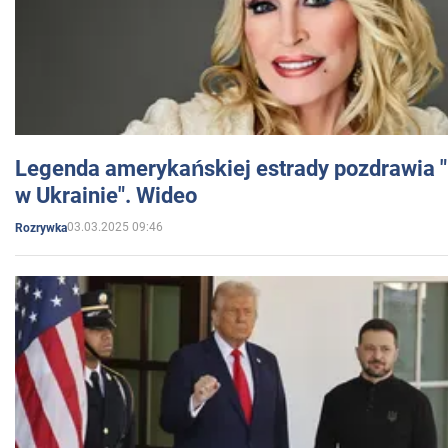
Legenda amerykańskiej estrady pozdrawia "br
w Ukrainie". Wideo
03.03.2025 09:46
Rozrywka