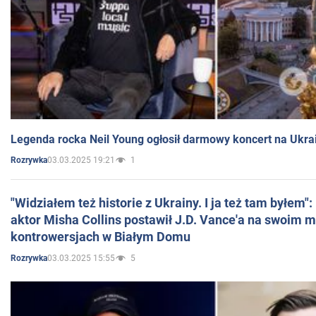
Legenda rocka Neil Young ogłosił darmowy koncert na Ukra
03.03.2025 19:21
1
Rozrywka
"Widziałem też historie z Ukrainy. I ja też tam byłem"
aktor Misha Collins postawił J.D. Vance'a na swoim m
kontrowersjach w Białym Domu
03.03.2025 15:55
5
Rozrywka