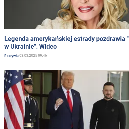
Legenda amerykańskiej estrady pozdrawia "br
w Ukrainie". Wideo
03.03.2025 09:46
Rozrywka