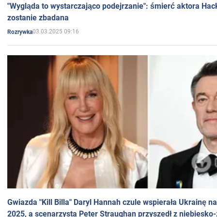
"Wygląda to wystarczająco podejrzanie": śmierć aktora Hac
zostanie zbadana
03.03.2025 09:16
Rozrywka
Gwiazda "Kill Billa" Daryl Hannah czule wspierała Ukrainę 
2025, a scenarzysta Peter Straughan przyszedł z niebiesko-