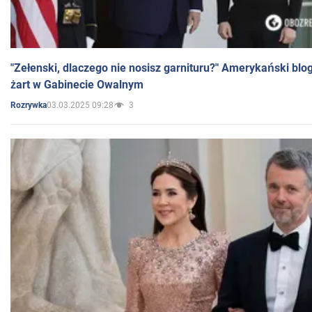
"Zełenski, dlaczego nie nosisz garnituru?" Amerykański blo
żart w Gabinecie Owalnym
03.03.2025 09:28
3
Rozrywka