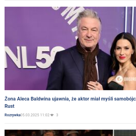
Żona Aleca Baldwina ujawnia, że aktor miał myśli samobójc
Rust
05.03.2025 11:02
3
Rozrywka