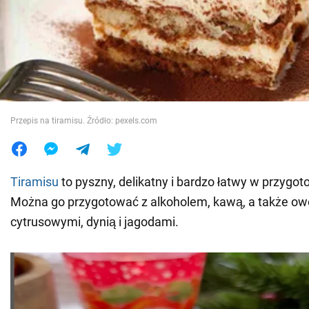
Wojna na Ukrainie
Świat
Jedzenie
Przepis na tiramisu. Źródło: pexels.com
Tiramisu
to pyszny, delikatny i bardzo łatwy w przygot
Można go przygotować z alkoholem, kawą, a także o
cytrusowymi, dynią i jagodami.