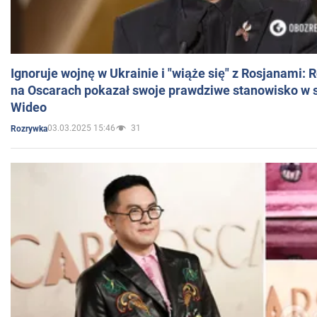
Ignoruje wojnę w Ukrainie i "wiąże się" z Rosjanami: 
na Oscarach pokazał swoje prawdziwe stanowisko w s
Wideo
03.03.2025 15:46
31
Rozrywka