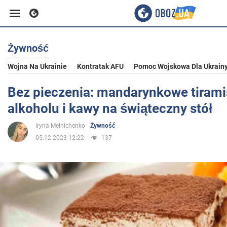
Żywność
Biznes
Wojna Na Ukrainie
Kontratak AFU
Pomoc Wojskowa Dla Ukrain
Sport
Bez pieczenia: mandarynkowe tirami
alkoholu i kawy na świąteczny stół
Rozrywka
Iryna Melnichenko
Żywność
05.12.2023 12:22
137
Życie
Polityka
Społeczeństwo