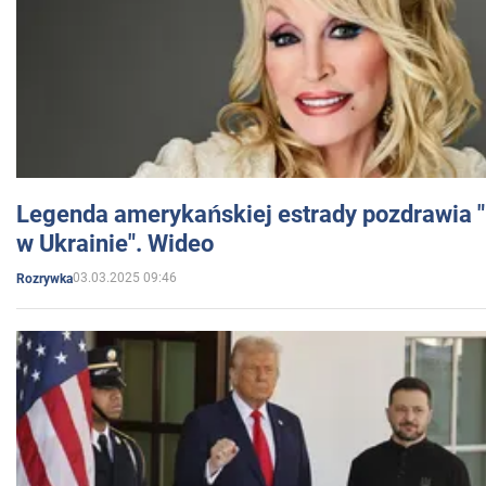
Legenda amerykańskiej estrady pozdrawia "br
w Ukrainie". Wideo
03.03.2025 09:46
Rozrywka