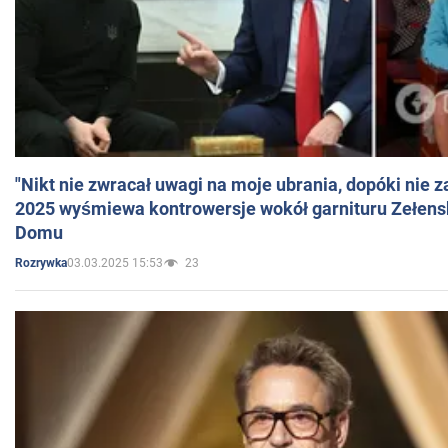
"Nikt nie zwracał uwagi na moje ubrania, dopóki nie z
2025 wyśmiewa kontrowersje wokół garnituru Zełens
Domu
03.03.2025 15:53
23
Rozrywka