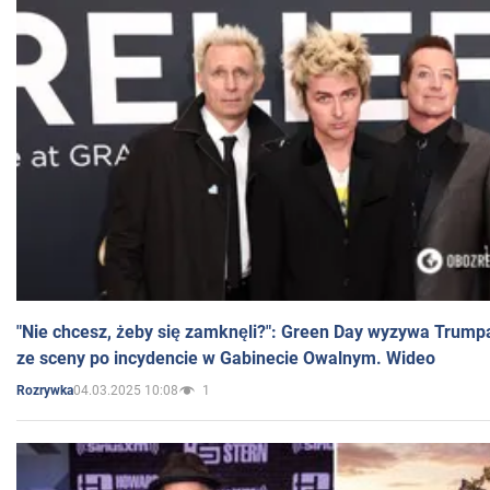
"Nie chcesz, żeby się zamknęli?": Green Day wyzywa Trump
ze sceny po incydencie w Gabinecie Owalnym. Wideo
04.03.2025 10:08
1
Rozrywka