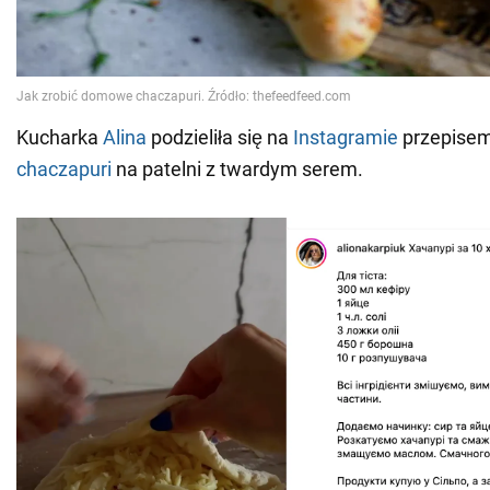
Kucharka
Alina
podzieliła się na
Instagramie
przepisem
chaczapuri
na patelni z twardym serem.