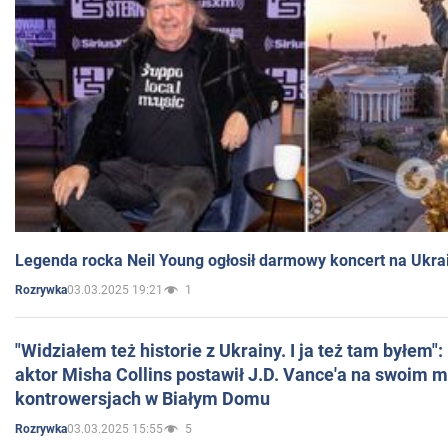
Legenda rocka Neil Young ogłosił darmowy koncert na Ukra
03.03.2025 19:21
1
Rozrywka
"Widziałem też historie z Ukrainy. I ja też tam byłem"
aktor Misha Collins postawił J.D. Vance'a na swoim m
kontrowersjach w Białym Domu
03.03.2025 15:55
5
Rozrywka