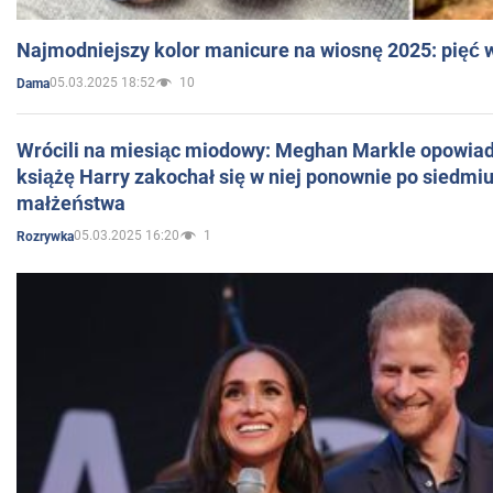
Najmodniejszy kolor manicure na wiosnę 2025: pięć
05.03.2025 18:52
10
Dama
Wrócili na miesiąc miodowy: Meghan Markle opowiada
książę Harry zakochał się w niej ponownie po siedmiu
małżeństwa
05.03.2025 16:20
1
Rozrywka