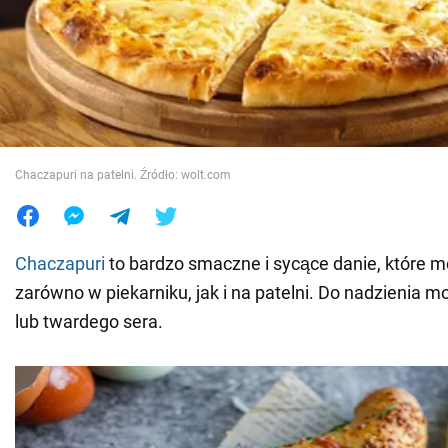
Wojna na Ukrainie
Świat
Jedzenie
Chaczapuri na patelni. Źródło: wolt.com
Chaczapuri
to bardzo smaczne i sycące danie, które 
zarówno w piekarniku, jak i na patelni. Do nadzienia 
lub twardego sera.