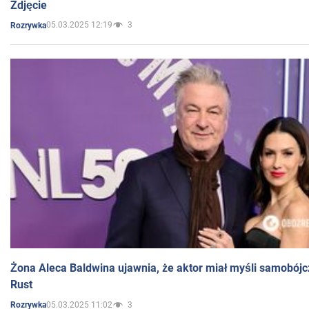
Zdjęcie
05.03.2025 12:19
3
Rozrywka
Żona Aleca Baldwina ujawnia, że aktor miał myśli samobójc
Rust
05.03.2025 11:02
3
Rozrywka