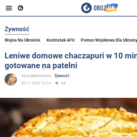
Żywność
Biznes
Wojna Na Ukrainie
Kontratak AFU
Pomoc Wojskowa Dla Ukrain
Sport
Leniwe domowe chaczapuri w 10 min
gotowane na patelni
Rozrywka
Iryna Melnichenko
Żywność
20.11.2023 12:14
64
Życie
Polityka
Społeczeństwo