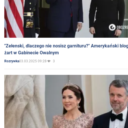
"Zełenski, dlaczego nie nosisz garnituru?" Amerykański blo
żart w Gabinecie Owalnym
03.03.2025 09:28
3
Rozrywka