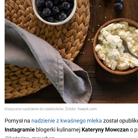
Pomysł na
nadzienie z kwaśnego mleka
został opubli
Instagramie
blogerki kulinarnej
Kateryny
Mowczan
o p