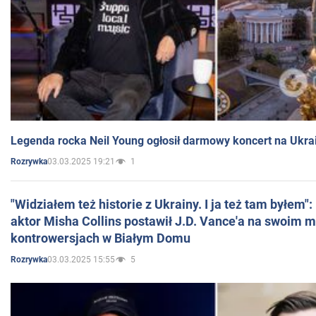
Legenda rocka Neil Young ogłosił darmowy koncert na Ukra
03.03.2025 19:21
1
Rozrywka
"Widziałem też historie z Ukrainy. I ja też tam byłem"
aktor Misha Collins postawił J.D. Vance'a na swoim m
kontrowersjach w Białym Domu
03.03.2025 15:55
5
Rozrywka