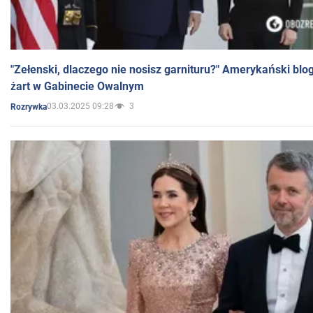
"Zełenski, dlaczego nie nosisz garnituru?" Amerykański blo
żart w Gabinecie Owalnym
03.03.2025 09:28
3
Rozrywka