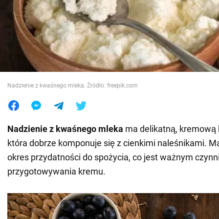
Wojna na Ukrainie
Świat
Jedzenie
Nadzienie z kwaśnego mleka. Źródło: freepik.com
Nadzienie z
kwaśnego mleka
ma delikatną, kremową 
która dobrze komponuje się z cienkimi naleśnikami. Ma
okres przydatności do spożycia, co jest ważnym czyn
przygotowywania kremu.