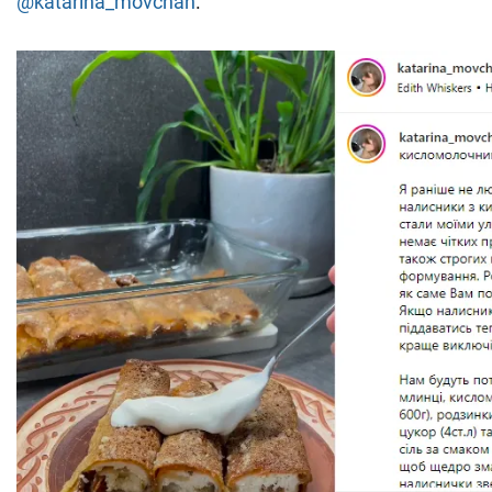
@katarina_movchan
.