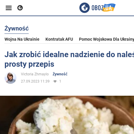
Żywność
Biznes
Wojna Na Ukrainie
Kontratak AFU
Pomoc Wojskowa Dla Ukrain
Sport
Jak zrobić idealne nadzienie do nale
prosty przepis
Rozrywka
Victoria Zhmaylo
Żywność
27.09.2023 11:39
1
Życie
Polityka
Społeczeństwo