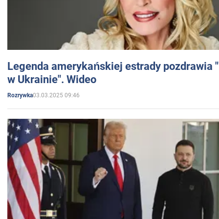
Legenda amerykańskiej estrady pozdrawia "br
w Ukrainie". Wideo
03.03.2025 09:46
Rozrywka