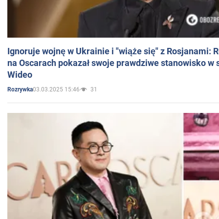
Ignoruje wojnę w Ukrainie i "wiąże się" z Rosjanami: 
na Oscarach pokazał swoje prawdziwe stanowisko w s
Wideo
03.03.2025 15:46
31
Rozrywka