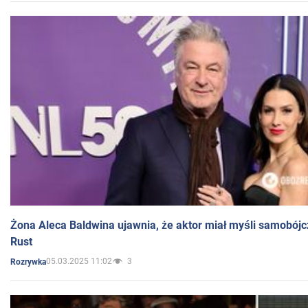
Żona Aleca Baldwina ujawnia, że aktor miał myśli samobójc
Rust
05.03.2025 11:02
3
Rozrywka