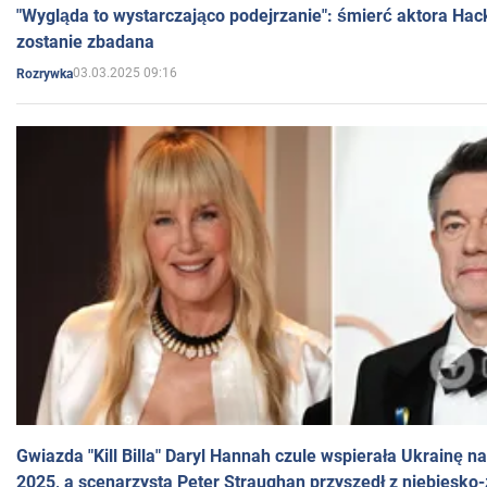
"Wygląda to wystarczająco podejrzanie": śmierć aktora Hac
zostanie zbadana
03.03.2025 09:16
Rozrywka
Gwiazda "Kill Billa" Daryl Hannah czule wspierała Ukrainę 
2025, a scenarzysta Peter Straughan przyszedł z niebiesko-