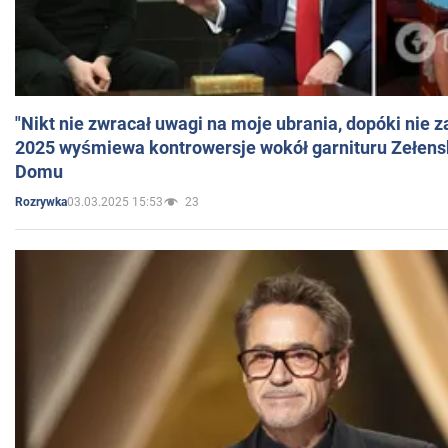
"Nikt nie zwracał uwagi na moje ubrania, dopóki nie z
2025 wyśmiewa kontrowersje wokół garnituru Zełens
Domu
03.03.2025 15:53
23
Rozrywka