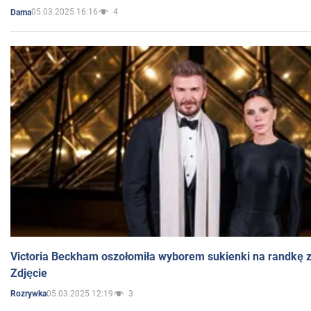
05.03.2025 16:16
4
Dama
Victoria Beckham oszołomiła wyborem sukienki na randkę
Zdjęcie
05.03.2025 12:19
3
Rozrywka