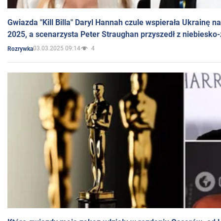
Gwiazda "Kill Billa" Daryl Hannah czule wspierała Ukrainę 
2025, a scenarzysta Peter Straughan przyszedł z niebiesko-
03.03.2025 09:14
4
Rozrywka