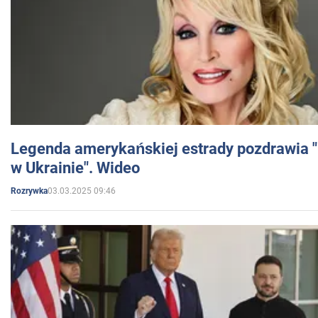
Legenda amerykańskiej estrady pozdrawia "br
w Ukrainie". Wideo
03.03.2025 09:46
Rozrywka