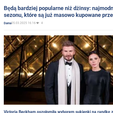
Będą bardziej popularne niż dżinsy: najmod
sezonu, które są już masowo kupowane przez
05.03.2025 16:16
4
Dama
Victoria Beckham oszołomiła wyborem sukienki na randkę