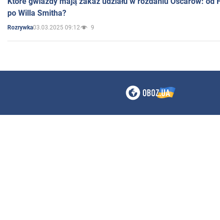
Które gwiazdy mają zakaz udziału w rozdaniu Oscarów: od 
po Willa Smitha?
03.03.2025 09:12
9
Rozrywka