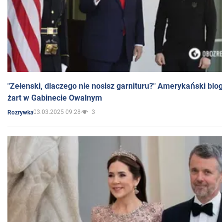
"Zełenski, dlaczego nie nosisz garnituru?" Amerykański blo
żart w Gabinecie Owalnym
03.03.2025 09:28
3
Rozrywka