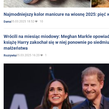
Najmodniejszy kolor manicure na wiosnę 2025: pięć
05.03.2025 18:52
10
Dama
Wrócili na miesiąc miodowy: Meghan Markle opowiada
książę Harry zakochał się w niej ponownie po siedmiu
małżeństwa
05.03.2025 16:20
1
Rozrywka