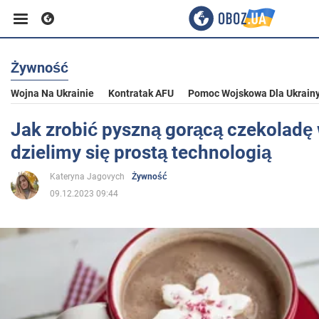
Żywność
Biznes
Wojna Na Ukrainie
Kontratak AFU
Pomoc Wojskowa Dla Ukrain
Sport
Jak zrobić pyszną gorącą czekoladę
dzielimy się prostą technologią
Rozrywka
Kateryna Jagovych
Żywność
09.12.2023 09:44
Życie
Polityka
Społeczeństwo