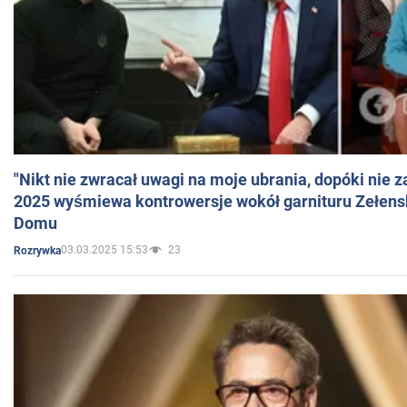
"Nikt nie zwracał uwagi na moje ubrania, dopóki nie z
2025 wyśmiewa kontrowersje wokół garnituru Zełens
Domu
03.03.2025 15:53
23
Rozrywka