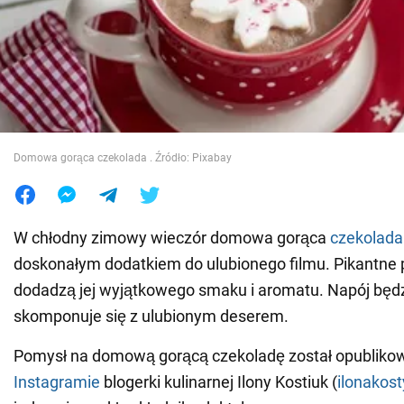
Wojna na Ukrainie
Świat
Jedzenie
Domowa gorąca czekolada . Źródło: Pixabay
W chłodny zimowy wieczór domowa gorąca
czekolada
doskonałym dodatkiem do ulubionego filmu. Pikantne
dodadzą jej wyjątkowego smaku i aromatu. Napój będzi
skomponuje się z ulubionym deserem.
Pomysł na domową gorącą czekoladę został opubliko
Instagramie
blogerki kulinarnej Ilony Kostiuk (
ilonakost