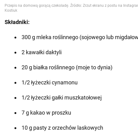
Składniki:
300 g mleka roślinnego (sojowego lub migdało
2 kawałki daktyli
20 g białka roślinnego (moje to dynia)
1/2 łyżeczki cynamonu
1/2 łyżeczki gałki muszkatołowej
7 g kakao w proszku
10 g pasty z orzechów laskowych