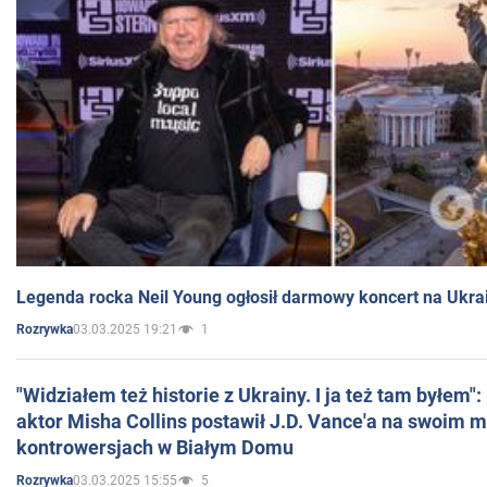
Legenda rocka Neil Young ogłosił darmowy koncert na Ukra
03.03.2025 19:21
1
Rozrywka
"Widziałem też historie z Ukrainy. I ja też tam byłem"
aktor Misha Collins postawił J.D. Vance'a na swoim m
kontrowersjach w Białym Domu
03.03.2025 15:55
5
Rozrywka