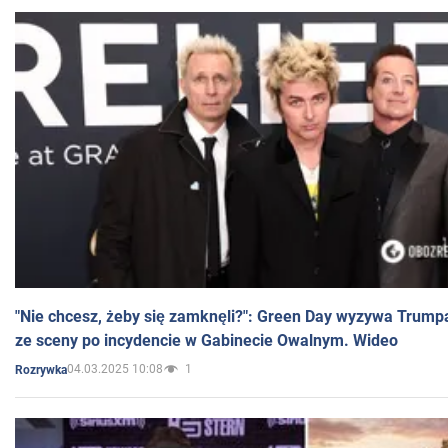
"Nie chcesz, żeby się zamknęli?": Green Day wyzywa Trump
ze sceny po incydencie w Gabinecie Owalnym. Wideo
04.03.2025 10:08
1
Rozrywka