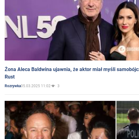
Żona Aleca Baldwina ujawnia, że aktor miał myśli samobójc
Rust
05.03.2025 11:02
3
Rozrywka