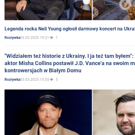
Legenda rocka Neil Young ogłosił darmowy koncert na Ukra
03.03.2025 19:21
1
Rozrywka
"Widziałem też historie z Ukrainy. I ja też tam byłem"
aktor Misha Collins postawił J.D. Vance'a na swoim m
kontrowersjach w Białym Domu
03.03.2025 15:55
5
Rozrywka