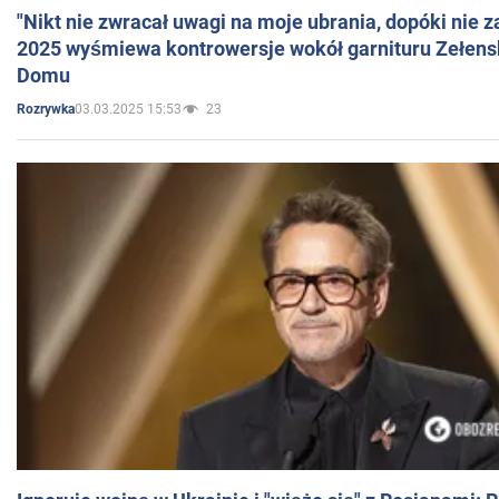
"Nikt nie zwracał uwagi na moje ubrania, dopóki nie z
2025 wyśmiewa kontrowersje wokół garnituru Zełens
Domu
03.03.2025 15:53
23
Rozrywka