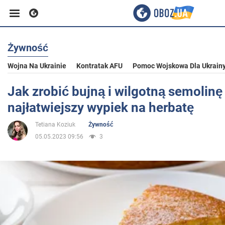
Żywność
Biznes
Wojna Na Ukrainie
Kontratak AFU
Pomoc Wojskowa Dla Ukrain
Sport
Jak zrobić bujną i wilgotną semolinę 
najłatwiejszy wypiek na herbatę
Rozrywka
Tetiana Koziuk
Żywność
05.05.2023 09:56
3
Życie
Polityka
Społeczeństwo