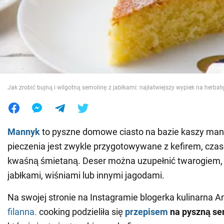
Wojna na Ukrainie
Świat
Jedzenie
Jak zrobić bujną i wilgotną semolinę z jabłkami: najłatwiejszy wypiek na herbat
Mannyk
to pyszne domowe ciasto na bazie kaszy mann
pieczenia jest zwykle przygotowywane z kefirem, cza
kwaśną śmietaną. Deser można uzupełnić twarogiem
jabłkami, wiśniami lub innymi jagodami.
Na swojej stronie na Instagramie blogerka kulinarna 
filanna.
cooking podzieliła się
przepisem
na pyszną se