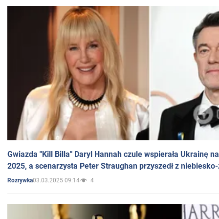
Gwiazda "Kill Billa" Daryl Hannah czule wspierała Ukrainę 
2025, a scenarzysta Peter Straughan przyszedł z niebiesko-
03.03.2025 09:14
4
Rozrywka