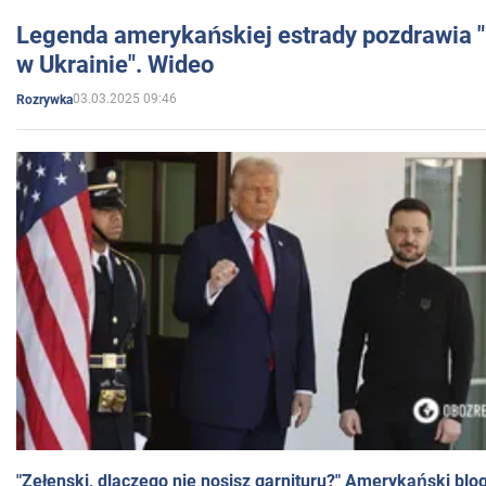
Legenda amerykańskiej estrady pozdrawia "br
w Ukrainie". Wideo
03.03.2025 09:46
Rozrywka
"Zełenski, dlaczego nie nosisz garnituru?" Amerykański blo