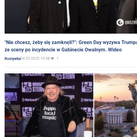
"Nie chcesz, żeby się zamknęli?": Green Day wyzywa Trump
ze sceny po incydencie w Gabinecie Owalnym. Wideo
04.03.2025 10:08
1
Rozrywka