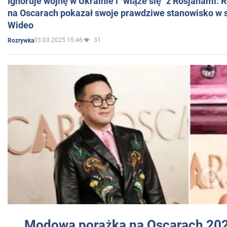
Ignoruje wojnę w Ukrainie i "wiąże się" z Rosjanami: 
na Oscarach pokazał swoje prawdziwe stanowisko w s
Wideo
03.03.2025 15:46
31
Rozrywka
Modowa porażka na Oscarach 202