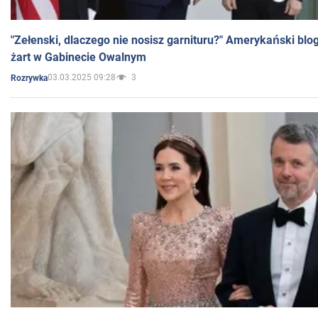
"Zełenski, dlaczego nie nosisz garnituru?" Amerykański blo
żart w Gabinecie Owalnym
03.03.2025 09:28
3
Rozrywka