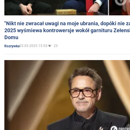
"Nikt nie zwracał uwagi na moje ubrania, dopóki nie z
2025 wyśmiewa kontrowersje wokół garnituru Zełens
Domu
03.03.2025 15:53
23
Rozrywka