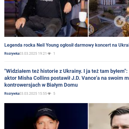
Legenda rocka Neil Young ogłosił darmowy koncert na Ukra
03.03.2025 19:21
1
Rozrywka
"Widziałem też historie z Ukrainy. I ja też tam byłem"
aktor Misha Collins postawił J.D. Vance'a na swoim m
kontrowersjach w Białym Domu
03.03.2025 15:55
5
Rozrywka