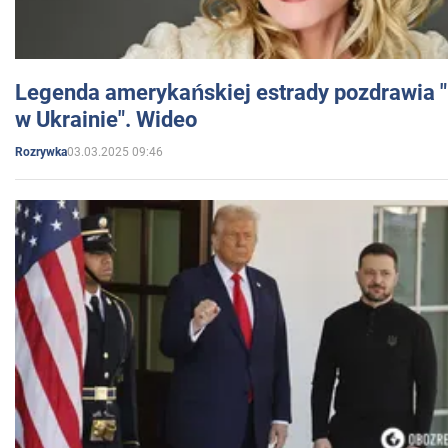
Legenda amerykańskiej estrady pozdrawia "br
w Ukrainie". Wideo
03.03.2025 09:46
Rozrywka