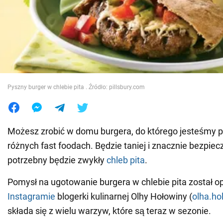
Wojna na Ukrainie
Świat
Jedzenie
Pyszny burger w chlebie pita . Źródło: pillsbury.com
Możesz zrobić w domu burgera, do którego jesteśmy 
różnych fast foodach. Będzie taniej i znacznie bezpiec
potrzebny będzie zwykły
chleb pita
.
Pomysł na ugotowanie burgera w chlebie pita został 
Instagramie
blogerki kulinarnej Olhy Hołowiny (
olha.ho
składa się z wielu warzyw, które są teraz w sezonie.