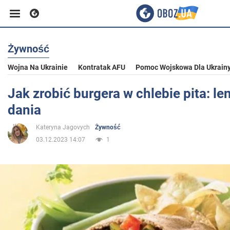
Żywność
Biznes
Wojna Na Ukrainie
Kontratak AFU
Pomoc Wojskowa Dla Ukrain
Sport
Jak zrobić burgera w chlebie pita: le
dania
Rozrywka
Kateryna Jagovych
Żywność
03.12.2023 14:07
1
Życie
Polityka
Społeczeństwo