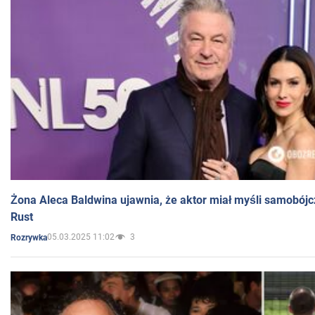
Żona Aleca Baldwina ujawnia, że aktor miał myśli samobójc
Rust
05.03.2025 11:02
3
Rozrywka