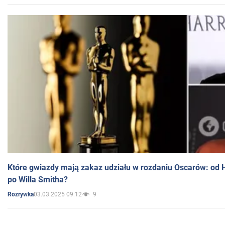
Które gwiazdy mają zakaz udziału w rozdaniu Oscarów: od 
po Willa Smitha?
03.03.2025 09:12
9
Rozrywka