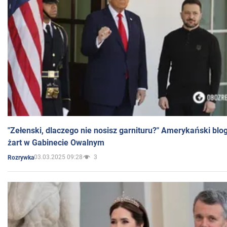
"Zełenski, dlaczego nie nosisz garnituru?" Amerykański blo
żart w Gabinecie Owalnym
03.03.2025 09:28
3
Rozrywka