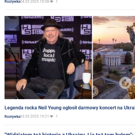
04.03.2025 10:08
1
Rozrywka
Legenda rocka Neil Young ogłosił darmowy koncert na Ukra
03.03.2025 19:21
1
Rozrywka
"Widziałem też historie z Ukrainy. I ja też tam byłem"