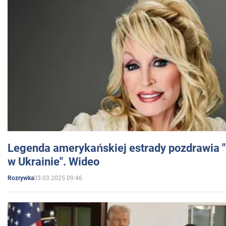
Legenda amerykańskiej estrady pozdrawia "br
w Ukrainie". Wideo
03.03.2025 09:46
Rozrywka