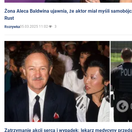
Żona Aleca Baldwina ujawnia, że aktor miał myśli samobójc
Rust
05.03.2025 11:02
3
Rozrywka
Zatrzymanie akcji serca i wypadek: lekarz medycyny przedst