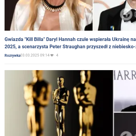
Gwiazda "Kill Billa" Daryl Hannah czule wspierała Ukrainę 
2025, a scenarzysta Peter Straughan przyszedł z niebiesko-
03.03.2025 09:14
4
Rozrywka