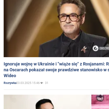
Ignoruje wojnę w Ukrainie i "wiąże się" z Rosjanami: 
na Oscarach pokazał swoje prawdziwe stanowisko w s
Wideo
03.03.2025 15:46
31
Rozrywka