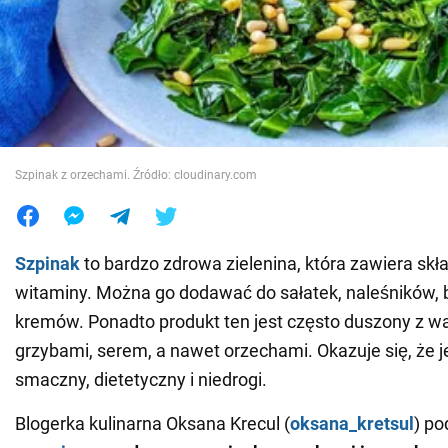
Wojna na Ukrainie
Świat
Jedzenie
Szpinak z orzechami. Źródło: cloudinary.com
Szpinak
to bardzo zdrowa zielenina, która zawiera skł
witaminy. Można go dodawać do sałatek, naleśników, b
kremów. Ponadto produkt ten jest często duszony z w
grzybami, serem, a nawet orzechami. Okazuje się, że j
smaczny, dietetyczny i niedrogi.
Blogerka kulinarna Oksana Krecul (
oksana_kretsul
) po