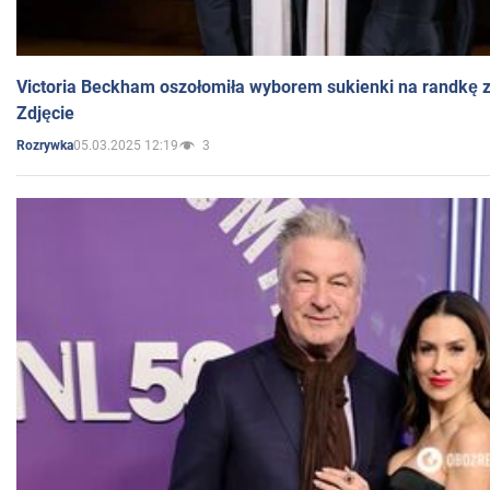
Victoria Beckham oszołomiła wyborem sukienki na randkę
Zdjęcie
05.03.2025 12:19
3
Rozrywka