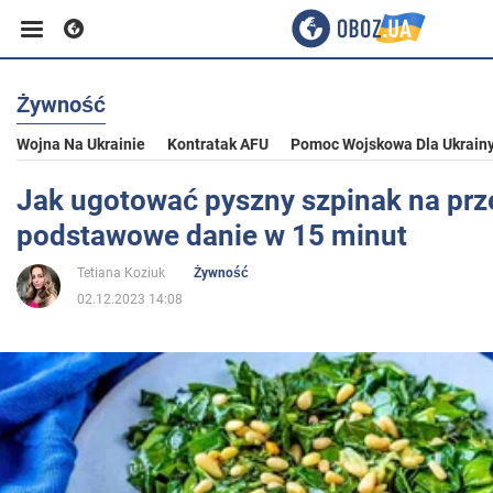
Żywność
Biznes
Wojna Na Ukrainie
Kontratak AFU
Pomoc Wojskowa Dla Ukrain
Sport
Jak ugotować pyszny szpinak na prz
podstawowe danie w 15 minut
Rozrywka
Tetiana Koziuk
Żywność
02.12.2023 14:08
Życie
Polityka
Społeczeństwo