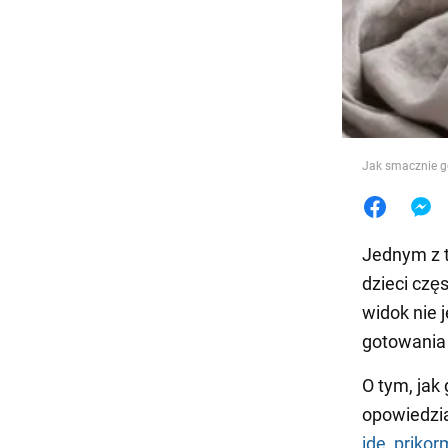
Jedzeni
Jak smacznie g
Jednym z 
dzieci czę
widok nie j
gotowania 
O tym, jak
opowiedzia
ide_prikor