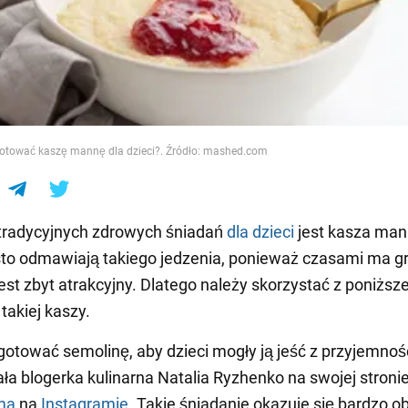
e
otować kaszę mannę dla dzieci?. Źródło: mashed.com
tradycyjnych zdrowych śniadań
dla dzieci
jest kasza man
sto odmawiają takiego jedzenia, ponieważ czasami ma gr
est zbyt atrakcyjny. Dlatego należy skorzystać z poniższe
takiej kaszy.
 gotować semolinę, aby dzieci mogły ją jeść z przyjemnoś
ła blogerka kulinarna Natalia Ryzhenko na swojej stroni
ma
na
Instagramie
. Takie śniadanie okazuje się bardzo ob