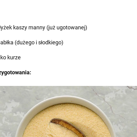
 łyżek kaszy manny (już ugotowanej)
jabłka (dużego i słodkiego)
jko kurze
zygotowania: