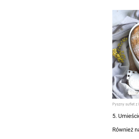
5. Umieści
Również n