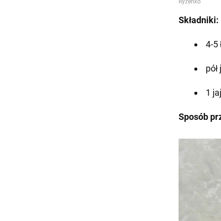
Składniki:
4-5
pół 
1 ja
Sposób pr