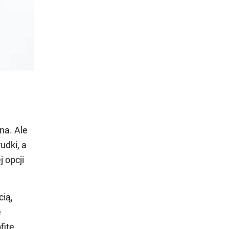
na. Ale
udki, a
j opcji
cią,
e
fite.