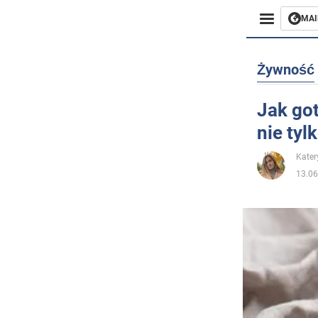
MAI
Biznes
Żywność
Sport
Jak go
nie tyl
Rozryw
Kater
Życie
13.06
Polityka
Społecz
Wojna n
Świat