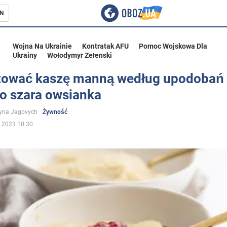
N
Wojna Na Ukrainie
Kontratak AFU
Pomoc Wojskowa Dla
Ukrainy
Wołodymyr Zełenski
tować kaszę manną według upodobań d
ko szara owsianka
ka
yna Jagovych
Żywność
.2023 10:30
eństwo
a Ukrainie