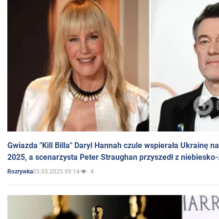
Gwiazda "Kill Billa" Daryl Hannah czule wspierała Ukrainę 
2025, a scenarzysta Peter Straughan przyszedł z niebiesko-
03.03.2025 09:14
4
Rozrywka