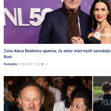
Żona Aleca Baldwina ujawnia, że aktor miał myśli samobójc
Rust
05.03.2025 11:02
3
Rozrywka