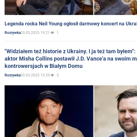
Legenda rocka Neil Young ogłosił darmowy koncert na Ukra
03.03.2025 19:21
1
Rozrywka
"Widziałem też historie z Ukrainy. I ja też tam byłem"
aktor Misha Collins postawił J.D. Vance'a na swoim m
kontrowersjach w Białym Domu
03.03.2025 15:55
5
Rozrywka