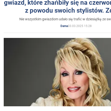
gwiazd, które zhańbiły się na czer
z powodu swoich stylistów. Z
Nie wszystkim gwiazdom udało się trafić w dziesiątkę ze sw
03.03.2025 15:28
Dama