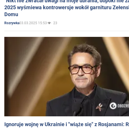
"Nikt nie zwracał uwagi na moje ubrania, dopóki nie z
2025 wyśmiewa kontrowersje wokół garnituru Zełens
Domu
03.03.2025 15:53
23
Rozrywka
Ignoruje wojnę w Ukrainie i "wiąże się" z Rosjanami: 