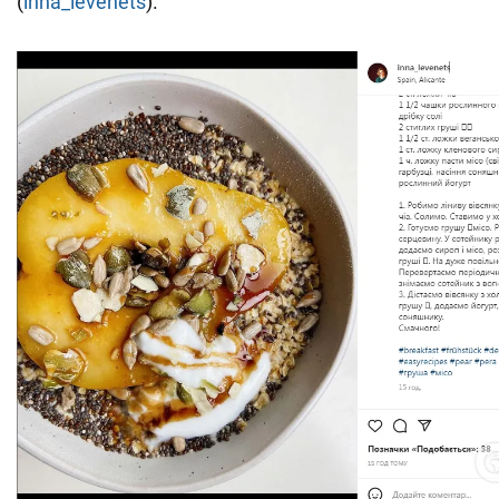
(
inna_levenets
).