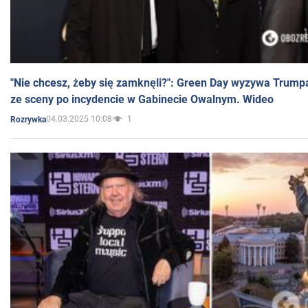
"Nie chcesz, żeby się zamknęli?": Green Day wyzywa Trump
ze sceny po incydencie w Gabinecie Owalnym. Wideo
04.03.2025 10:08
1
Rozrywka