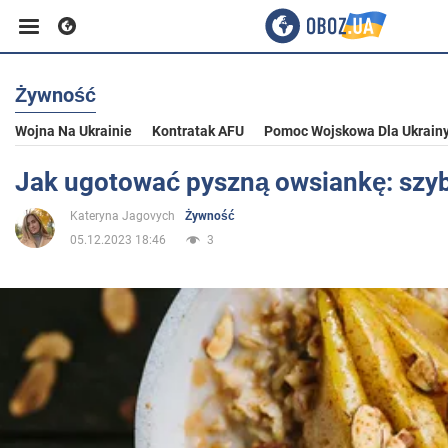
Żywność
Biznes
Wojna Na Ukrainie
Kontratak AFU
Pomoc Wojskowa Dla Ukrain
Sport
Jak ugotować pyszną owsiankę: szy
Kateryna Jagovych
Żywność
Rozrywka
05.12.2023 18:46
3
Życie
Polityka
Społeczeństwo