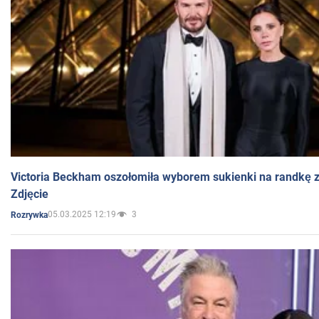
Victoria Beckham oszołomiła wyborem sukienki na randkę
Zdjęcie
05.03.2025 12:19
3
Rozrywka