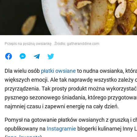
Wojna na Ukrainie
Świat
Przepis na pyszną owsiankę . Źródło: gatheranddine.com
Jedzenie
Dla wielu osób
płatki owsiane
to nudna owsianka, któr
większych emocji. Ale tak naprawdę wszystko zależy o
przyrządzenia. Tak prosty produkt można wykorzysta
pysznego sezonowego śniadania, którego przygotowan
najmniej czasu i zapewni energię na cały dzień.
Pomysł na gotowanie płatków owsianych z gruszką i ch
opublikowany na
Instagramie
blogerki kulinarnej Inny