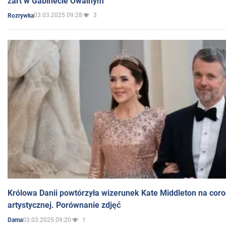
żart w Gabinecie Owalnym
03.03.2025 09:28
3
Rozrywka
Królowa Danii powtórzyła wizerunek Kate Middleton na coro
artystycznej. Porównanie zdjęć
03.03.2025 09:20
1
Dama